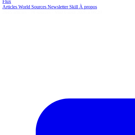
Flux
Articles
World
Sources
Newsletter
Skill
À propos
2645 articles
·
78 sources
·
MàJ 6 août 2026 à 06:29