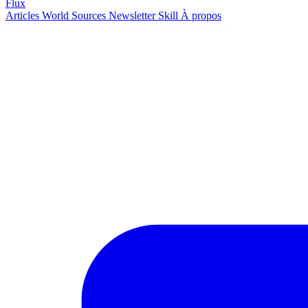
Flux
Articles
World
Sources
Newsletter
Skill
À propos
2645 articles
·
78 sources
·
MàJ 6 août 2026 à 06:29