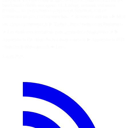
DeepSeek V4 Flash vient de faire un énorme bond en avant sur les
benchmarks dédiés aux agents IA. Coding, terminal, utilisation
d’outils… les performances progressent fortement, tout en
conservant un prix extrêmement bas. 📌 Retrouvez moi sur : ▶️ Mon
site : https://pentiminax.fr ▶️ Twitter : https://twitter.com/Pentiminax
★ Les meilleures formations pour apprendre à programmer ★ ▶️
Apprendre le C# : http://bit.ly/csharp-course-fr ▶️ Apprendre le PHP
: http://bit.ly/php-course-fr ★ Les…
7 août 2026