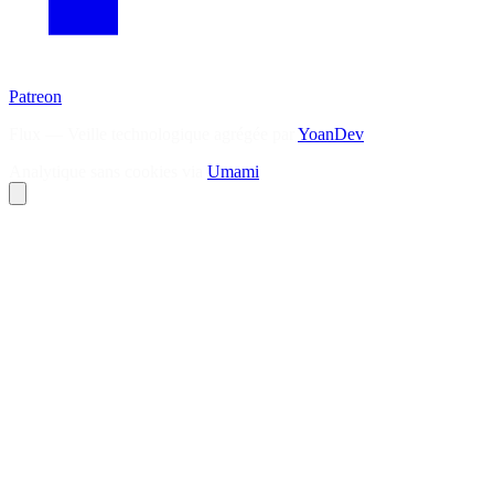
Patreon
Flux — Veille technologique agrégée par
YoanDev
Analytique sans cookies via
Umami