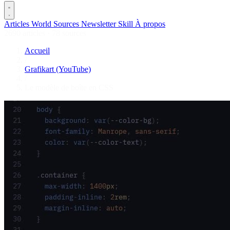
Articles
World
Sources
Newsletter
Skill
À propos
2690 articles
·
78 sources
Accueil
/
Grafikart (YouTube)
/
Le modèle de boîte en CSS