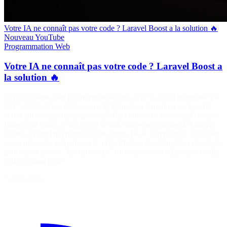
Votre IA ne connaît pas votre code ? Laravel Boost a la solution 🔥
Nouveau
YouTube
Programmation
Web
Votre IA ne connaît pas votre code ? Laravel Boost a
la solution 🔥
Soyez présent pour le lancement de ma série "Laravel augmenté par
l'IA" ! https://laraveljutsu.com 🤖 Comment faire pour qu’une IA
écrive du code Laravel qui ressemble vraiment à votre application ?
Dans cette vidéo, je découvre le skill infer-conventions de Laravel
Boost, un outil qui permet à vos agents IA de comprendre les vraies
conventions de votre projet. L’objectif n’est pas d’imposer des règles
génériques ou des "best practices" théoriques, mais d’analyser votre
code existant pour…
7 août 2026