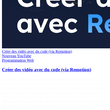
Créer des vidéo avec du code (via Remotion)
Nouveau
YouTube
Programmation
Web
Créer des vidéo avec du code (via Remotion)
🔗 Article : https://grafikart.fr/tutoriels/remotion-2350 Remotion
permet de créer des vidéos avec du code en s'appuyant sur React.
L'intérêt est double : on peut construire des animations de manière
précise, mais aussi automatiser la génération de vidéos puisque tout
repose sur des composants, des propriétés et des fichiers
manipulables par un script ou un agent IA. 00:00 Introduction 00:39
Installation 02:38 Première animation 13:56 Les séquences 15:27