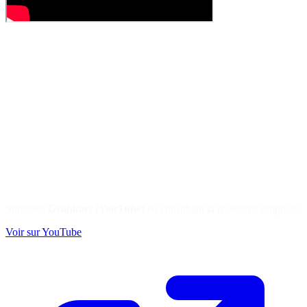
Soutenez
Grafikart (YouTube)
en consultant la ressource originale
Voir sur YouTube