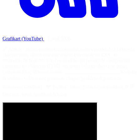
Grafikart (YouTube)
·
2 avril 2026
🔗 Article : https://grafikart.fr/tutoriels/css-box-model-2323 Dans ce
chapitre nous allons voir une notion essentielle en CSS : le
**modèle de boîte**. C'est ce modèle qui permet de comprendre
comment les éléments HTML occupent l'espace dans une page,
comment ils se dimensionnent. ______________________ Soutenir
la chaîne : ⭐ Devenez premium : https://grafikart.fr/premium
Retrouvez Grafikart : 🐦 Twitter : https://twitter.com/grafikart_fr 💬
Discord : https://grafikart.fr/tchat