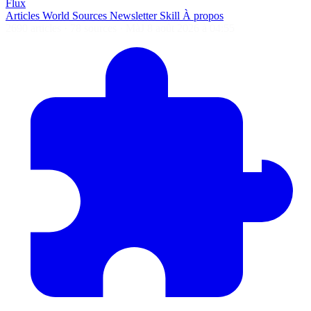
Flux
Articles
World
Sources
Newsletter
Skill
À propos
2690 articles
·
78 sources
·
MàJ 8 août 2026 à 04:55