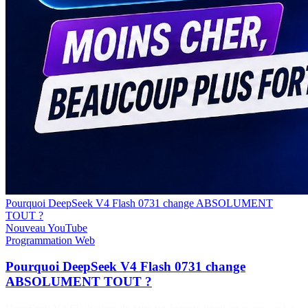
Pourquoi DeepSeek V4 Flash 0731 change ABSOLUMENT
TOUT ?
Nouveau
YouTube
Programmation
Web
Pourquoi DeepSeek V4 Flash 0731 change
ABSOLUMENT TOUT ?