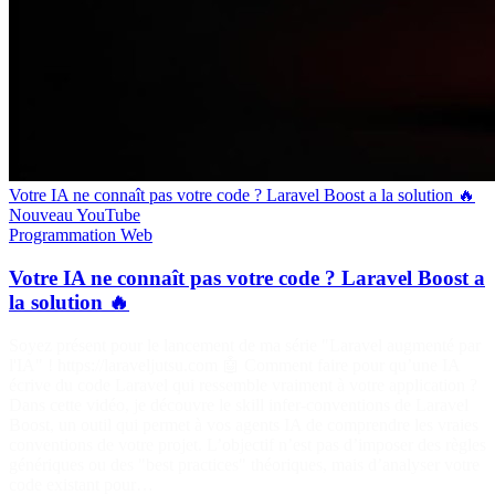
Votre IA ne connaît pas votre code ? Laravel Boost a la solution 🔥
Nouveau
YouTube
Programmation
Web
Votre IA ne connaît pas votre code ? Laravel Boost a
la solution 🔥
Soyez présent pour le lancement de ma série "Laravel augmenté par
l'IA" ! https://laraveljutsu.com 🤖 Comment faire pour qu’une IA
écrive du code Laravel qui ressemble vraiment à votre application ?
Dans cette vidéo, je découvre le skill infer-conventions de Laravel
Boost, un outil qui permet à vos agents IA de comprendre les vraies
conventions de votre projet. L’objectif n’est pas d’imposer des règles
génériques ou des "best practices" théoriques, mais d’analyser votre
code existant pour…