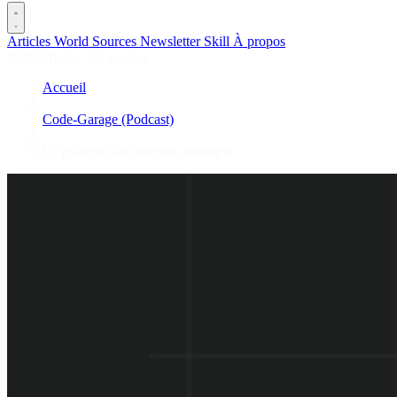
Articles
World
Sources
Newsletter
Skill
À propos
2690 articles
·
78 sources
Accueil
/
Code-Garage (Podcast)
/
Le pouvoir d'un commit atomique