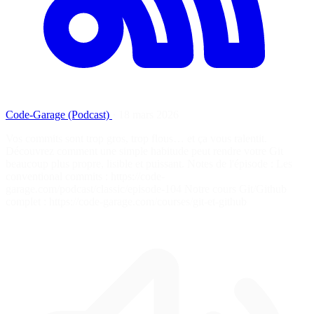
Code-Garage (Podcast)
·
18 mars 2026
Vos commits sont trop gros, trop flous… et ça vous ralentit.
Découvrez comment une simple habitude peut rendre votre Git
beaucoup plus propre, lisible et puissant. Notes de l'épisode : Les
conventional commits : https://code-
garage.com/podcast/classic/episode-104 Notre cours Git/Github
complet : https://code-garage.com/courses/git-et-github