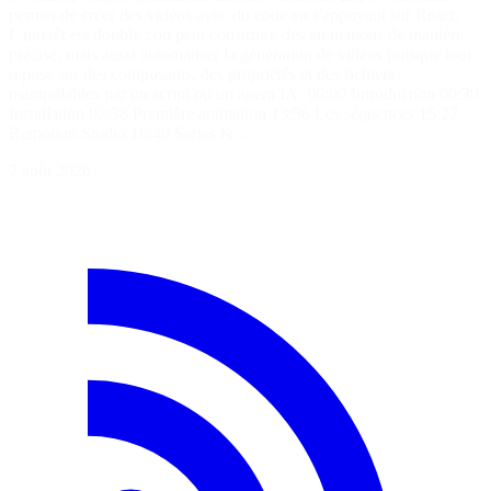
permet de créer des vidéos avec du code en s'appuyant sur React.
L'intérêt est double : on peut construire des animations de manière
précise, mais aussi automatiser la génération de vidéos puisque tout
repose sur des composants, des propriétés et des fichiers
manipulables par un script ou un agent IA. 00:00 Introduction 00:39
Installation 02:38 Première animation 13:56 Les séquences 15:27
Remotion Studio 16:40 Séries &…
7 août 2026