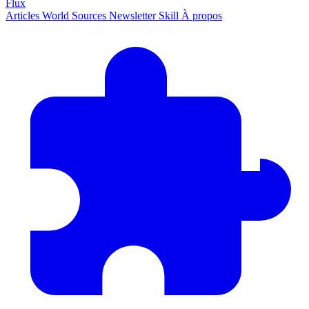
Flux
Articles
World
Sources
Newsletter
Skill
À propos
2690 articles
·
78 sources
·
MàJ 8 août 2026 à 04:55