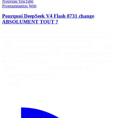
Nouveau
YouTube
Programmation
Web
Pourquoi DeepSeek V4 Flash 0731 change
ABSOLUMENT TOUT ?
DeepSeek V4 Flash vient de faire un énorme bond en avant sur les
benchmarks dédiés aux agents IA. Coding, terminal, utilisation
d’outils… les performances progressent fortement, tout en
conservant un prix extrêmement bas. 📌 Retrouvez moi sur : ▶️ Mon
site : https://pentiminax.fr ▶️ Twitter : https://twitter.com/Pentiminax
★ Les meilleures formations pour apprendre à programmer ★ ▶️
Apprendre le C# : http://bit.ly/csharp-course-fr ▶️ Apprendre le PHP
: http://bit.ly/php-course-fr ★ Les…
7 août 2026