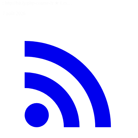
: http://bit.ly/php-course-fr ★ Les…
7 août 2026