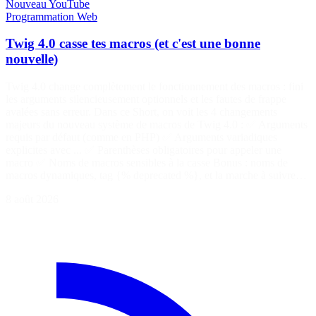
Nouveau
YouTube
Programmation
Web
Twig 4.0 casse tes macros (et c'est une bonne
nouvelle)
Twig 4.0 change complètement le fonctionnement des macros : fini
les arguments silencieusement optionnels et les fautes de frappe
avalées sans erreur. Dans ce Short, on voit les 4 changements
majeurs du nouveau système de macros de Twig 4.0 : ✅ Arguments
requis par défaut (comme en PHP) ✅ Arguments variadiques
explicites avec ... ✅ Parenthèses obligatoires pour appeler une
macro ✅ Noms de macros sensibles à la casse Bonus : noms de
macros dynamiques, tag {% deprecated %}, et la marche à suivre…
8 août 2026