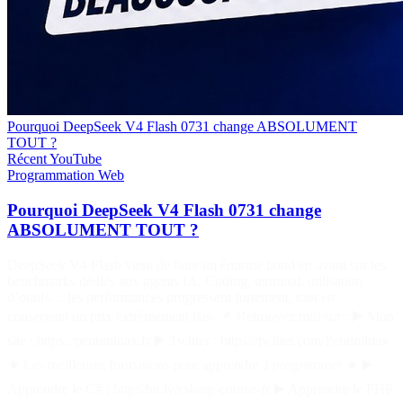
Pourquoi DeepSeek V4 Flash 0731 change ABSOLUMENT
TOUT ?
Récent
YouTube
Programmation
Web
Pourquoi DeepSeek V4 Flash 0731 change
ABSOLUMENT TOUT ?
DeepSeek V4 Flash vient de faire un énorme bond en avant sur les
benchmarks dédiés aux agents IA. Coding, terminal, utilisation
d’outils… les performances progressent fortement, tout en
conservant un prix extrêmement bas. 📌 Retrouvez moi sur : ▶️ Mon
site : https://pentiminax.fr ▶️ Twitter : https://twitter.com/Pentiminax
★ Les meilleures formations pour apprendre à programmer ★ ▶️
Apprendre le C# : http://bit.ly/csharp-course-fr ▶️ Apprendre le PHP