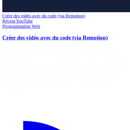
Créer des vidéo avec du code (via Remotion)
Récent
YouTube
Programmation
Web
Créer des vidéo avec du code (via Remotion)
🔗 Article : https://grafikart.fr/tutoriels/remotion-2350 Remotion
permet de créer des vidéos avec du code en s'appuyant sur React.
L'intérêt est double : on peut construire des animations de manière
précise, mais aussi automatiser la génération de vidéos puisque tout
repose sur des composants, des propriétés et des fichiers
manipulables par un script ou un agent IA. 00:00 Introduction 00:39
Installation 02:38 Première animation 13:56 Les séquences 15:27
Remotion Studio 16:40 Séries &…
7 août 2026