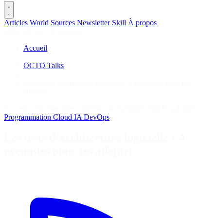
Articles
World
Sources
Newsletter
Skill
À propos
2693 articles
·
78 sources
Accueil
/
OCTO Talks
/
Les tests d’architecture logicielle : 4 exemples pour les
adopter
Les tests d’architecture logicielle : 4 exemples pour les adopter
Programmation
Cloud
IA
DevOps
Les tests d’architecture logicielle : 4
exemples pour les adopter