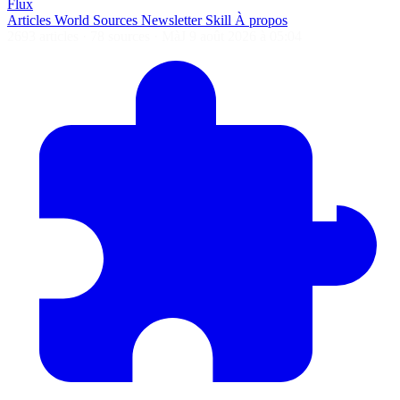
Flux
Articles
World
Sources
Newsletter
Skill
À propos
2693 articles
·
78 sources
·
MàJ 9 août 2026 à 05:04