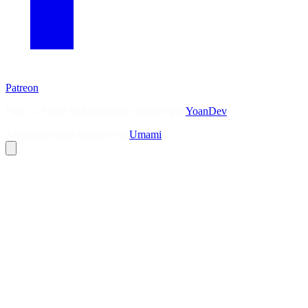
Patreon
Flux — Veille technologique agrégée par
YoanDev
Analytique sans cookies via
Umami