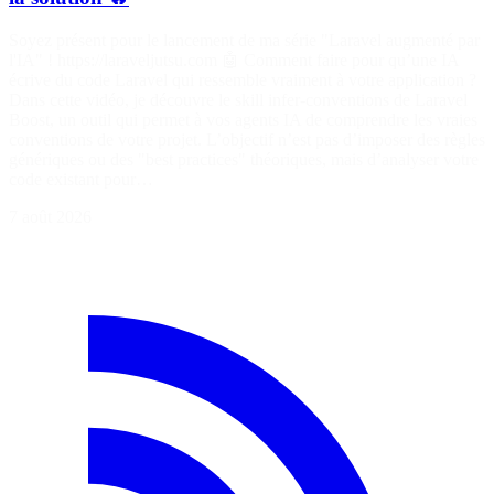
Soyez présent pour le lancement de ma série "Laravel augmenté par
l'IA" ! https://laraveljutsu.com 🤖 Comment faire pour qu’une IA
écrive du code Laravel qui ressemble vraiment à votre application ?
Dans cette vidéo, je découvre le skill infer-conventions de Laravel
Boost, un outil qui permet à vos agents IA de comprendre les vraies
conventions de votre projet. L’objectif n’est pas d’imposer des règles
génériques ou des "best practices" théoriques, mais d’analyser votre
code existant pour…
7 août 2026