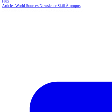
Flux
Articles
World
Sources
Newsletter
Skill
À propos
2693 articles
·
78 sources
·
MàJ 9 août 2026 à 05:04