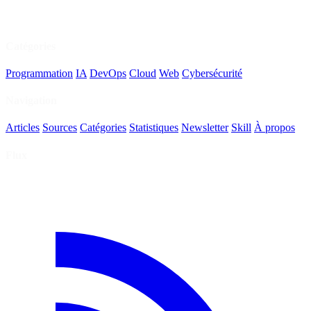
Catégories
Programmation
IA
DevOps
Cloud
Web
Cybersécurité
Navigation
Articles
Sources
Catégories
Statistiques
Newsletter
Skill
À propos
Flux