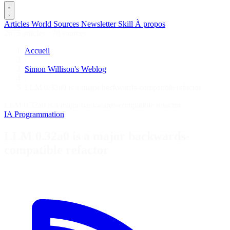
Articles
World
Sources
Newsletter
Skill
À propos
2675 articles
·
78 sources
Accueil
/
Simon Willison's Weblog
/
LLM 0.32a0 is a major backwards-compatible refactor
LLM 0.32a0 is a major backwards-compatible refactor
IA
Programmation
LLM 0.32a0 is a major backwards-
compatible refactor