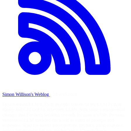
Simon Willison's Weblog
·
29 avril 2026
I just released LLM 0.32a0, an alpha release of my LLM Python
library and CLI tool for accessing LLMs, with some consequential
changes that I've been working towards for quite a while. Previous
versions of LLM modeled the world in terms of prompts and
responses. Send the model a text prompt, get back a text response.
import llm model = llm.get_model("gpt-5.5") response =