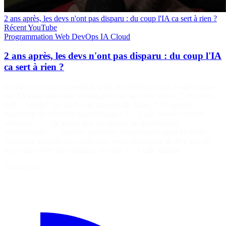
2 ans après, les devs n'ont pas disparu : du coup l'IA ca sert à rien ?
Récent
YouTube
Programmation
Web
DevOps
IA
Cloud
2 ans après, les devs n'ont pas disparu : du coup l'IA
ca sert à rien ?
En 2023, on nous promettait la fin des développeurs, remplacés par
une IA toute-puissante codant plus vite que son ombre. 2 ans plus
tard… spoiler : les devs sont toujours là. Alors, l’IA, gadget
marketing ou véritable game-changer ? ✅ Code assisté ou code
halluciné ? ✅ Qu’est-ce que ça apporte au quotidien (et
inversement) ? ✅ Quelles nouvelles compétences pour les techs ? ✅
Comment intégrer ces outils dans votre plateforme de dev tout en
respectant votre gouvernance sécurité ? Un talk ludique…
5 août 2026