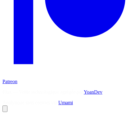
Patreon
Flux — Veille technologique agrégée par
YoanDev
Analytique sans cookies via
Umami