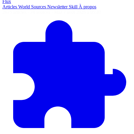
Flux
Articles
World
Sources
Newsletter
Skill
À propos
2675 articles
·
78 sources
·
MàJ 7 août 2026 à 05:40