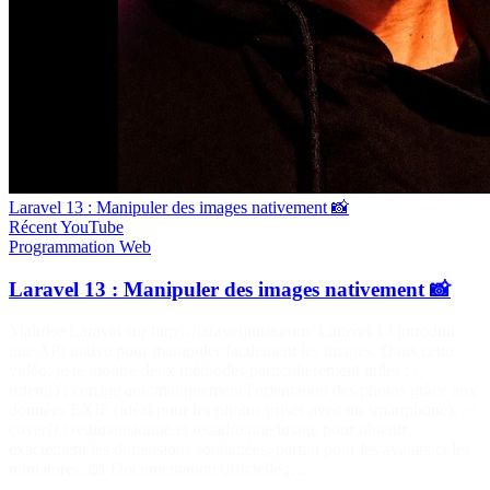
Laravel 13 : Manipuler des images nativement 📸
Récent
YouTube
Programmation
Web
Laravel 13 : Manipuler des images nativement 📸
Maîtrise Laravel sur https://laraveljutsu.com/ Laravel 13 introduit
une API native pour manipuler facilement les images. Dans cette
vidéo, je te montre deux méthodes particulièrement utiles : ✅
orient() : corrige automatiquement l'orientation des photos grâce aux
données EXIF (idéal pour les photos prises avec un smartphone). ✅
cover() : redimensionne et recadre une image pour obtenir
exactement les dimensions souhaitées, parfait pour les avatars et les
miniatures. 📖 Documentation officielle :…