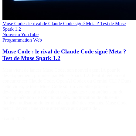
Muse Code : le rival de Claude Code signé Meta ? Test de Muse
Spark 1.2
Nouveau
YouTube
Programmation
Web
Muse Code : le rival de Claude Code signé Meta ?
Test de Muse Spark 1.2
Meta vient de lancer Muse Code, son nouvel agent IA pour le
développement, propulsé par Muse Spark 1.2. Peut-il réellement
concurrencer Claude Code, OpenAI Codex ou Gemini CLI ? Dans
cette vidéo, je teste Muse Code sur un véritable projet de
développement afin d’évaluer ses capacités : compréhension du
code, génération de fonctionnalités, modification de plusieurs
fichiers, utilisation du terminal et qualité des résultats. Muse Code
peut-il devenir une vraie alternative aux agents de…
6 août 2026