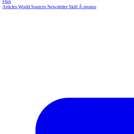
Flux
Articles
World
Sources
Newsletter
Skill
À propos
2693 articles
·
78 sources
·
MàJ 9 août 2026 à 05:04