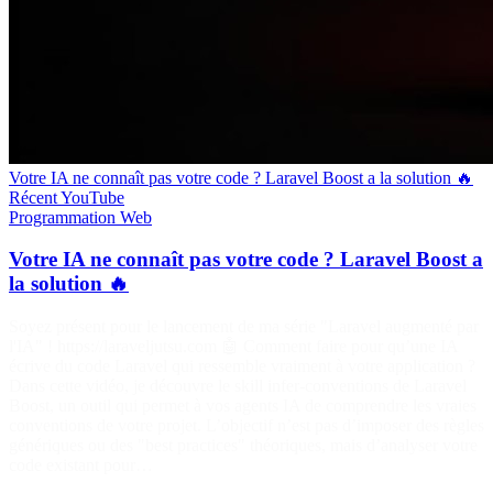
Votre IA ne connaît pas votre code ? Laravel Boost a la solution 🔥
Récent
YouTube
Programmation
Web
Votre IA ne connaît pas votre code ? Laravel Boost a
la solution 🔥
Soyez présent pour le lancement de ma série "Laravel augmenté par
l'IA" ! https://laraveljutsu.com 🤖 Comment faire pour qu’une IA
écrive du code Laravel qui ressemble vraiment à votre application ?
Dans cette vidéo, je découvre le skill infer-conventions de Laravel
Boost, un outil qui permet à vos agents IA de comprendre les vraies
conventions de votre projet. L’objectif n’est pas d’imposer des règles
génériques ou des "best practices" théoriques, mais d’analyser votre
code existant pour…