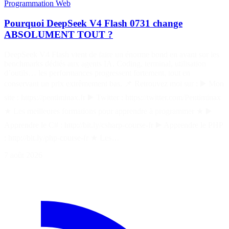
Programmation
Web
Pourquoi DeepSeek V4 Flash 0731 change
ABSOLUMENT TOUT ?
DeepSeek V4 Flash vient de faire un énorme bond en avant sur les
benchmarks dédiés aux agents IA. Coding, terminal, utilisation
d’outils… les performances progressent fortement, tout en
conservant un prix extrêmement bas. 📌 Retrouvez moi sur : ▶️ Mon
site : https://pentiminax.fr ▶️ Twitter : https://twitter.com/Pentiminax
★ Les meilleures formations pour apprendre à programmer ★ ▶️
Apprendre le C# : http://bit.ly/csharp-course-fr ▶️ Apprendre le PHP
: http://bit.ly/php-course-fr ★ Les…
7 août 2026