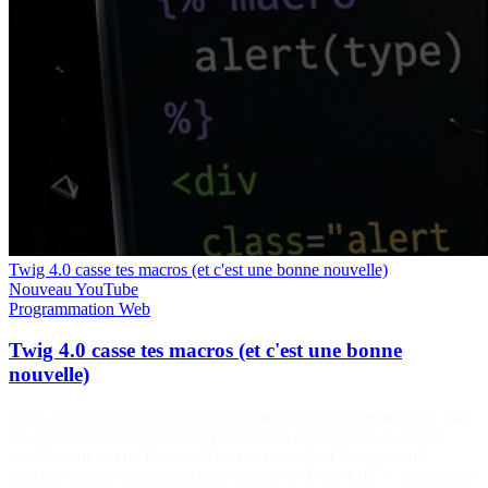
Twig 4.0 casse tes macros (et c'est une bonne nouvelle)
Nouveau
YouTube
Programmation
Web
Twig 4.0 casse tes macros (et c'est une bonne
nouvelle)
Twig 4.0 change complètement le fonctionnement des macros : fini
les arguments silencieusement optionnels et les fautes de frappe
avalées sans erreur. Dans ce Short, on voit les 4 changements
majeurs du nouveau système de macros de Twig 4.0 : ✅ Arguments