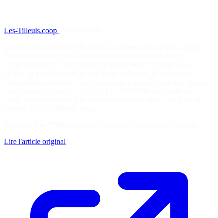
Les-Tilleuls.coop
·
12 mai 2026
Le programme de l’API Platform Conference est en ligne depuis ce
matin, et cette sixième édition s’annonce ambitieuse. Entre
l’explosion de l’IA, la maturité de FrankenPHP appliquée à des
projets en production et les enjeux de résilience, le contenu est
particulièrement dense. Que vous soyez là pour le code pur ou pour
l’architecture de haut […] Cet article, API Platform Conference
2026 : les thématiques à ne pas manquer cette année, est paru en
premier sur Les-Tilleuls.coop.
Soutenez
Les-Tilleuls.coop
en consultant la ressource originale
Lire l'article original