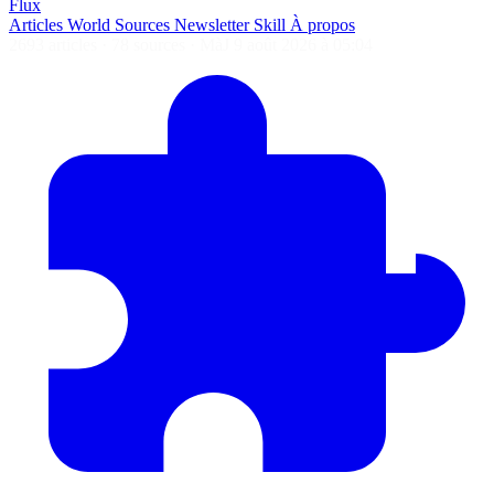
Flux
Articles
World
Sources
Newsletter
Skill
À propos
2693 articles
·
78 sources
·
MàJ 9 août 2026 à 05:04