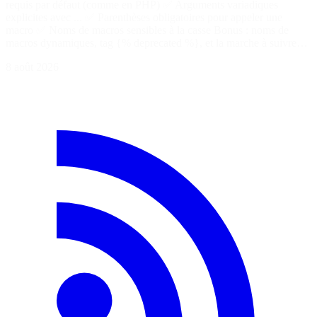
requis par défaut (comme en PHP) ✅ Arguments variadiques
explicites avec ... ✅ Parenthèses obligatoires pour appeler une
macro ✅ Noms de macros sensibles à la casse Bonus : noms de
macros dynamiques, tag {% deprecated %}, et la marche à suivre…
8 août 2026