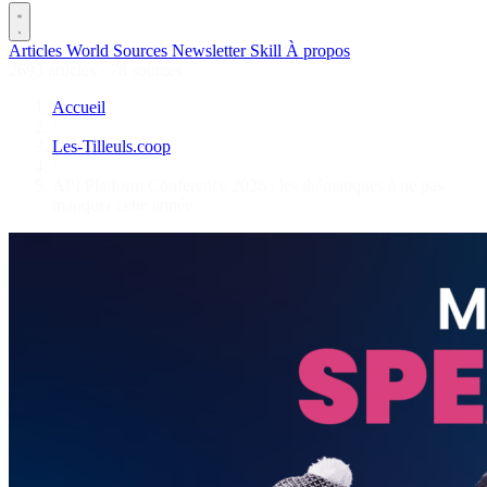
Articles
World
Sources
Newsletter
Skill
À propos
2693 articles
·
78 sources
Accueil
/
Les-Tilleuls.coop
/
API Platform Conference 2026 : les thématiques à ne pas
manquer cette année