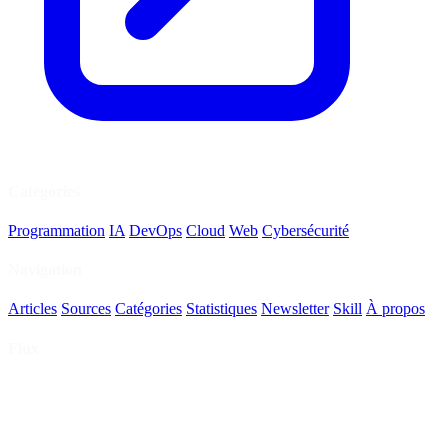
Catégories
Programmation
IA
DevOps
Cloud
Web
Cybersécurité
Navigation
Articles
Sources
Catégories
Statistiques
Newsletter
Skill
À propos
Flux