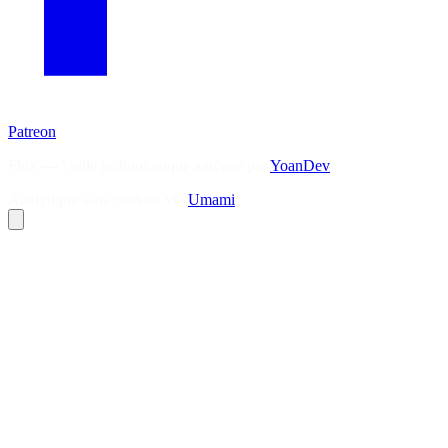
Patreon
Flux — Veille technologique agrégée par
YoanDev
Analytique sans cookies via
Umami