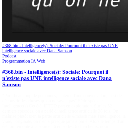
#368.bin - Intelligence(s): Sociale: Pourquoi il n'existe pas UNE
intelligence sociale avec Dana Samson
Podcast
Programmation
IA
Web
#368.bin - Intelligence(s): Sociale: Pourquoi il
n'existe pas UNE intelligence sociale avec Dana
Samson
"Pour beaucoup de personnes, l'intérêt d'une conversation, c'est de
découvrir des choses qu'on ne savait pas" Série spéciale
Intelligence(s) Cet été, IFTTD part en exploration. Sur les 52
derniers épisodes, on a parlé d'intelligence artificielle 38 fois. On
maîtrise plutôt bien la partie artificielle &mdash mais l'intelligence, la
vraie, l'originale, on n'en a presque jamais parlé. Alors le temps d'un
été, on remonte à la source : 6 épisodes, 6 chercheurs, pour