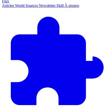
Flux
Articles
World
Sources
Newsletter
Skill
À propos
2701 articles
·
78 sources
·
MàJ 10 août 2026 à 05:25