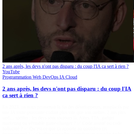
2 ans après, les devs n'ont pas disparu : du coup l'IA ca sert à rien ?
YouTube
Programmation
Web
DevOps
IA
Cloud
2 ans après, les devs n'ont pas disparu : du coup l'IA
ca sert à rien ?
En 2023, on nous promettait la fin des développeurs, remplacés par
une IA toute-puissante codant plus vite que son ombre. 2 ans plus
tard… spoiler : les devs sont toujours là. Alors, l’IA, gadget
marketing ou véritable game-changer ? ✅ Code assisté ou code
halluciné ? ✅ Qu’est-ce que ça apporte au quotidien (et
inversement) ? ✅ Quelles nouvelles compétences pour les techs ? ✅