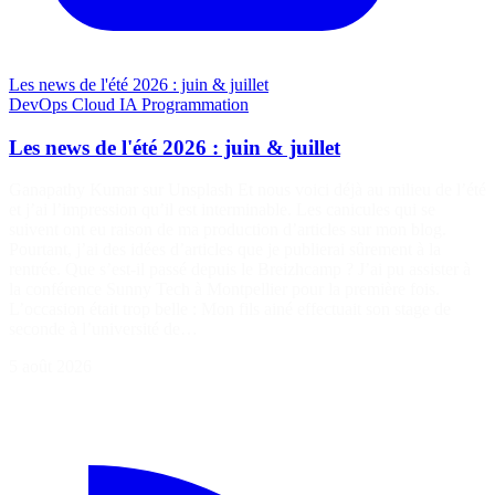
Les news de l'été 2026 : juin & juillet
DevOps
Cloud
IA
Programmation
Les news de l'été 2026 : juin & juillet
Ganapathy Kumar sur Unsplash Et nous voici déjà au milieu de l’été
et j’ai l’impression qu’il est interminable. Les canicules qui se
suivent ont eu raison de ma production d’articles sur mon blog.
Pourtant, j’ai des idées d’articles que je publierai sûrement à la
rentrée. Que s’est-il passé depuis le Breizhcamp ? J’ai pu assister à
la conférence Sunny Tech à Montpellier pour la première fois.
L’occasion était trop belle : Mon fils ainé effectuait son stage de
seconde à l’université de…
5 août 2026