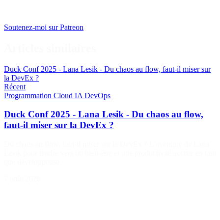
Soutenez-moi sur Patreon
Articles similaires
Duck Conf 2025 - Lana Lesik - Du chaos au flow, faut-il miser sur
la DevEx ?
Récent
Programmation
Cloud
IA
DevOps
Duck Conf 2025 - Lana Lesik - Du chaos au flow,
faut-il miser sur la DevEx ?
Du chaos au flow, faut-il miser sur la DevEx ? L'aventure de Lana
Lesik pour tendre vers un bien-être et une productivité accrue en tant
que développeuse.
7 août 2026