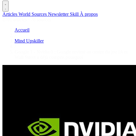
Articles
World
Sources
Newsletter
Skill
À propos
2701 articles
·
78 sources
Accueil
/
Mind Upskiller
/
Google 1 - Nvidia 0 : Google revient au centre du jeu IA et
Wall Street a déjà compris pourquoi