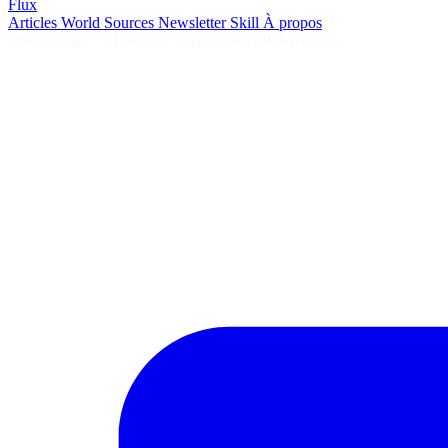
Flux
Articles
World
Sources
Newsletter
Skill
À propos
2693 articles
·
78 sources
·
MàJ 9 août 2026 à 05:04