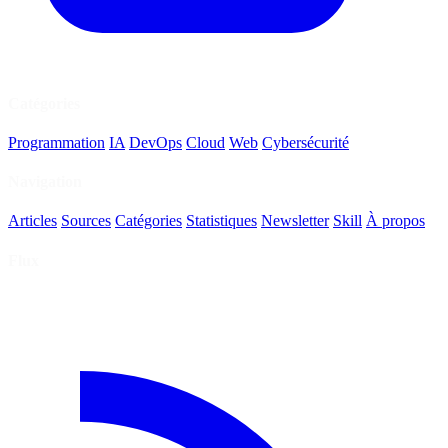
Catégories
Programmation
IA
DevOps
Cloud
Web
Cybersécurité
Navigation
Articles
Sources
Catégories
Statistiques
Newsletter
Skill
À propos
Flux