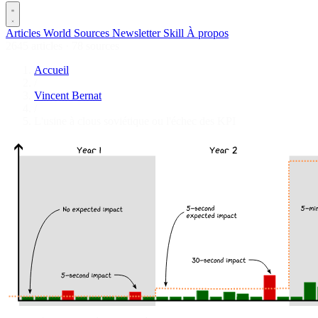
Articles
World
Sources
Newsletter
Skill
À propos
2645 articles
·
78 sources
Accueil
/
Vincent Bernat
/
L'usine à clous soviétique ou l'échec des KPI