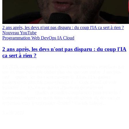
2 ans après, les devs n'ont pas disparu : du coup l'IA ca sert à rien ?
Nouveau
YouTube
Programmation
Web
DevOps
IA
Cloud
2 ans après, les devs n'ont pas disparu : du coup l'IA
ca sert à rien ?
En 2023, on nous promettait la fin des développeurs, remplacés par
une IA toute-puissante codant plus vite que son ombre. 2 ans plus
tard… spoiler : les devs sont toujours là. Alors, l’IA, gadget
marketing ou véritable game-changer ? ✅ Code assisté ou code
halluciné ? ✅ Qu’est-ce que ça apporte au quotidien (et
inversement) ? ✅ Quelles nouvelles compétences pour les techs ? ✅
Comment intégrer ces outils dans votre plateforme de dev tout en
respectant votre gouvernance sécurité ? Un talk ludique…
5 août 2026