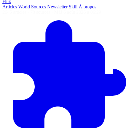
Flux
Articles
World
Sources
Newsletter
Skill
À propos
2645 articles
·
78 sources
·
MàJ 6 août 2026 à 06:29