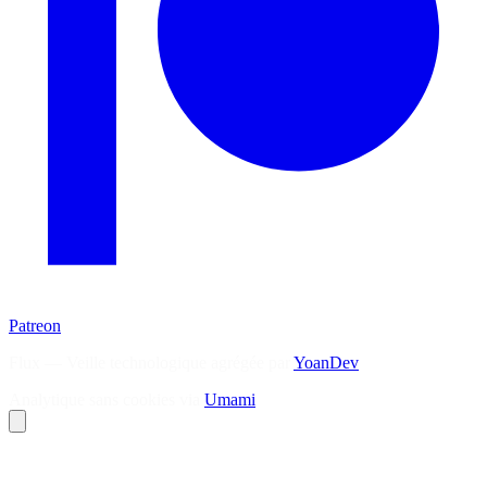
Patreon
Flux — Veille technologique agrégée par
YoanDev
Analytique sans cookies via
Umami