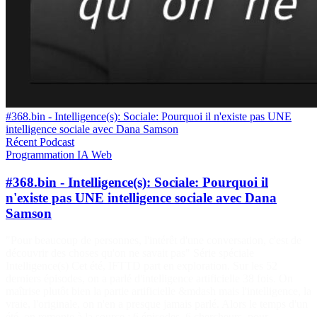
#368.bin - Intelligence(s): Sociale: Pourquoi il n'existe pas UNE
intelligence sociale avec Dana Samson
Récent
Podcast
Programmation
IA
Web
#368.bin - Intelligence(s): Sociale: Pourquoi il
n'existe pas UNE intelligence sociale avec Dana
Samson
"Pour beaucoup de personnes, l'intérêt d'une conversation, c'est de
découvrir des choses qu'on ne savait pas" Série spéciale
Intelligence(s) Cet été, IFTTD part en exploration. Sur les 52
derniers épisodes, on a parlé d'intelligence artificielle 38 fois. On
maîtrise plutôt bien la partie artificielle &mdash mais l'intelligence, la
vraie, l'originale, on n'en a presque jamais parlé. Alors le temps d'un
été, on remonte à la source : 6 épisodes, 6 chercheurs, pour