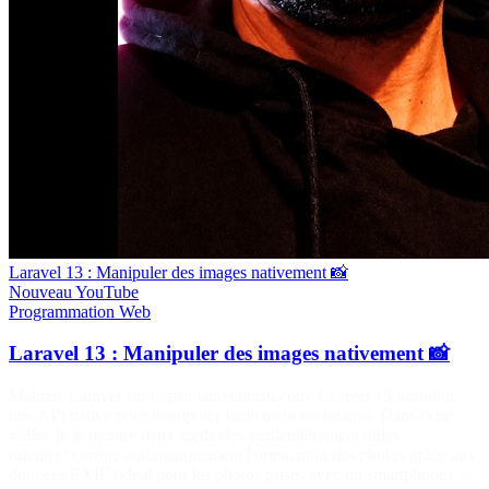
Laravel 13 : Manipuler des images nativement 📸
Nouveau
YouTube
Programmation
Web
Laravel 13 : Manipuler des images nativement 📸
Maîtrise Laravel sur https://laraveljutsu.com/ Laravel 13 introduit
une API native pour manipuler facilement les images. Dans cette
vidéo, je te montre deux méthodes particulièrement utiles : ✅
orient() : corrige automatiquement l'orientation des photos grâce aux
données EXIF (idéal pour les photos prises avec un smartphone). ✅