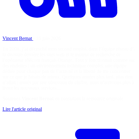
Vincent Bernat
·
16 juin 2026
En 2008, j’ai décroché mon second emploi, dans l’équipe réseau d’,
la division derrière les sites web et le moteur de recherche de
l’opérateur télécom français Orange. Tout y fonctionnait comme sur
des roulettes : un environnement technique complet, une équipe
dédiée pour chaque pan de l’activité et la liberté de me concentrer
sur ce que je faisais de mieux. Quelques années plus tard, plus rien
n’allait : minés par une obsession du chiffre, nous n’arrivions plus à
livrer les nouveaux services…
Soutenez
Vincent Bernat
en consultant la ressource originale
Lire l'article original