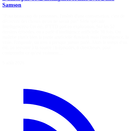
Samson
"Pour beaucoup de personnes, l'intérêt d'une conversation, c'est de
découvrir des choses qu'on ne savait pas" Série spéciale
Intelligence(s) Cet été, IFTTD part en exploration. Sur les 52
derniers épisodes, on a parlé d'intelligence artificielle 38 fois. On
maîtrise plutôt bien la partie artificielle &mdash mais l'intelligence, la
vraie, l'originale, on n'en a presque jamais parlé. Alors le temps d'un
été, on remonte à la source : 6 épisodes, 6 chercheurs, pour
comprendre ce qu'est vraiment…
5 août 2026