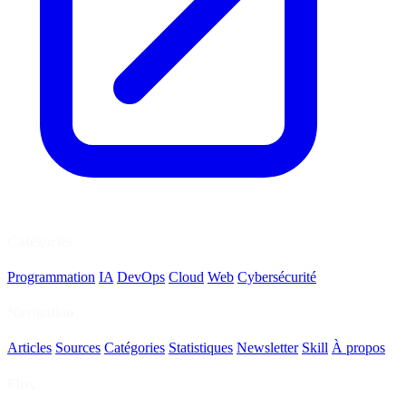
Catégories
Programmation
IA
DevOps
Cloud
Web
Cybersécurité
Navigation
Articles
Sources
Catégories
Statistiques
Newsletter
Skill
À propos
Flux