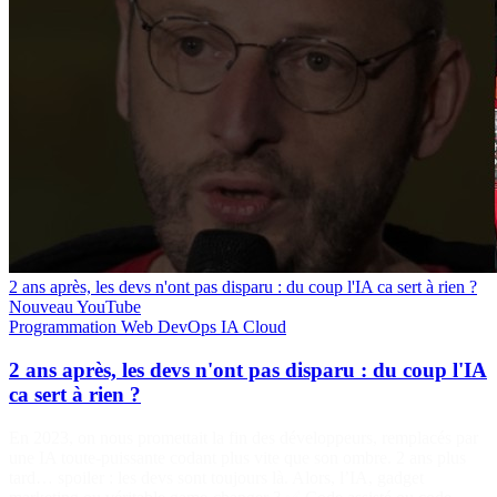
2 ans après, les devs n'ont pas disparu : du coup l'IA ca sert à rien ?
Nouveau
YouTube
Programmation
Web
DevOps
IA
Cloud
2 ans après, les devs n'ont pas disparu : du coup l'IA
ca sert à rien ?
En 2023, on nous promettait la fin des développeurs, remplacés par
une IA toute-puissante codant plus vite que son ombre. 2 ans plus
tard… spoiler : les devs sont toujours là. Alors, l’IA, gadget