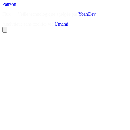
Patreon
Flux — Veille technologique agrégée par
YoanDev
Analytique sans cookies via
Umami