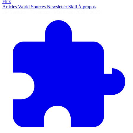
Flux
Articles
World
Sources
Newsletter
Skill
À propos
2645 articles
·
78 sources
·
MàJ 6 août 2026 à 06:29