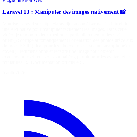
Programmation
Web
Laravel 13 : Manipuler des images nativement 📸
Maîtrise Laravel sur https://laraveljutsu.com/ Laravel 13 introduit
une API native pour manipuler facilement les images. Dans cette
vidéo, je te montre deux méthodes particulièrement utiles : ✅
orient() : corrige automatiquement l'orientation des photos grâce aux
données EXIF (idéal pour les photos prises avec un smartphone). ✅
cover() : redimensionne et recadre une image pour obtenir
exactement les dimensions souhaitées, parfait pour les avatars et les
miniatures. 📖 Documentation officielle :…
5 août 2026