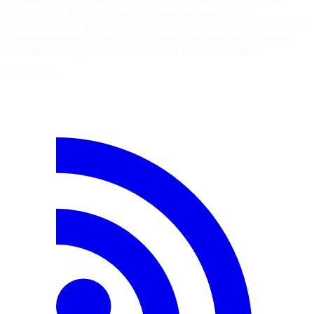
marketing ou véritable game-changer ? ✅ Code assisté ou code
halluciné ? ✅ Qu’est-ce que ça apporte au quotidien (et
inversement) ? ✅ Quelles nouvelles compétences pour les techs ? ✅
Comment intégrer ces outils dans votre plateforme de dev tout en
respectant votre gouvernance sécurité ? Un talk ludique…
5 août 2026