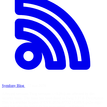
Symfony Blog
·
27 mai 2026
Affected versions Twig versions <=3.26.0 are affected by this
security issue. The issue has been fixed in Twig 3.27.0. Description
This is a residual bypass of CVE-2026-47732 / GHSA-pr2w-4gpj-
cpq4 left after the initial fix for unguarded __toString()…