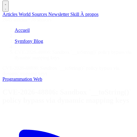
Articles
World
Sources
Newsletter
Skill
À propos
2645 articles
·
78 sources
Accueil
/
Symfony Blog
/
CVE-2026-48806: Sandbox `__toString()` policy bypass via
dynamic mapping keys
CVE-2026-48806: Sandbox `__toString()` policy bypass via
dynamic mapping keys
Programmation
Web
CVE-2026-48806: Sandbox `__toString()`
policy bypass via dynamic mapping keys