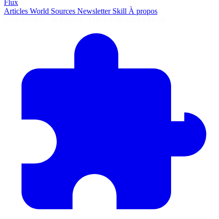
Flux
Articles
World
Sources
Newsletter
Skill
À propos
2645 articles
·
78 sources
·
MàJ 6 août 2026 à 06:29