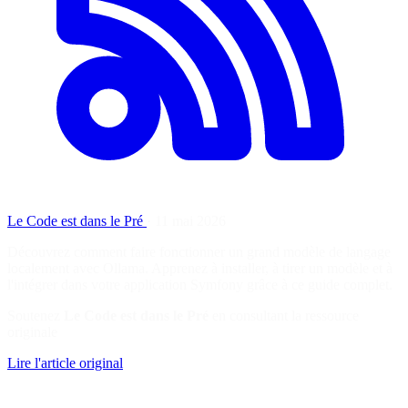
Le Code est dans le Pré
·
11 mai 2026
Découvrez comment faire fonctionner un grand modèle de langage
localement avec Ollama. Apprenez à installer, à tirer un modèle et à
l'intégrer dans votre application Symfony grâce à ce guide complet.
Soutenez
Le Code est dans le Pré
en consultant la ressource
originale
Lire l'article original