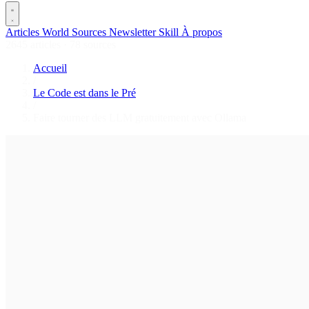
Articles
World
Sources
Newsletter
Skill
À propos
2645 articles
·
78 sources
Accueil
/
Le Code est dans le Pré
/
Faire tourner des LLM gratuitement avec Ollama