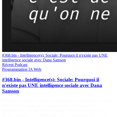
#368.bin - Intelligence(s): Sociale: Pourquoi il n'existe pas UNE
intelligence sociale avec Dana Samson
Récent
Podcast
Programmation
IA
Web
#368.bin - Intelligence(s): Sociale: Pourquoi il
n'existe pas UNE intelligence sociale avec Dana
Samson
"Pour beaucoup de personnes, l'intérêt d'une conversation, c'est de
découvrir des choses qu'on ne savait pas" Série spéciale
Intelligence(s) Cet été, IFTTD part en exploration. Sur les 52
derniers épisodes, on a parlé d'intelligence artificielle 38 fois. On