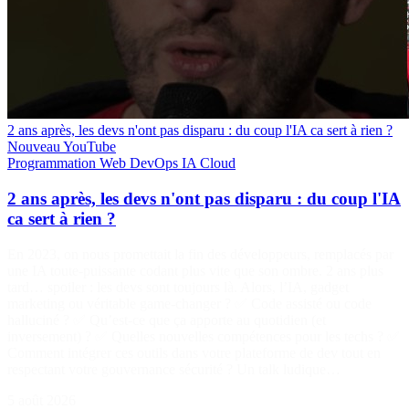
2 ans après, les devs n'ont pas disparu : du coup l'IA ca sert à rien ?
Nouveau
YouTube
Programmation
Web
DevOps
IA
Cloud
2 ans après, les devs n'ont pas disparu : du coup l'IA
ca sert à rien ?
En 2023, on nous promettait la fin des développeurs, remplacés par
une IA toute-puissante codant plus vite que son ombre. 2 ans plus
tard… spoiler : les devs sont toujours là. Alors, l’IA, gadget
marketing ou véritable game-changer ? ✅ Code assisté ou code
halluciné ? ✅ Qu’est-ce que ça apporte au quotidien (et
inversement) ? ✅ Quelles nouvelles compétences pour les techs ? ✅
Comment intégrer ces outils dans votre plateforme de dev tout en
respectant votre gouvernance sécurité ? Un talk ludique…
5 août 2026