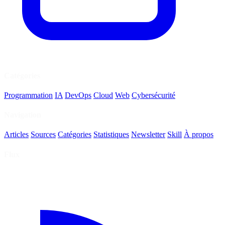
Catégories
Programmation
IA
DevOps
Cloud
Web
Cybersécurité
Navigation
Articles
Sources
Catégories
Statistiques
Newsletter
Skill
À propos
Flux