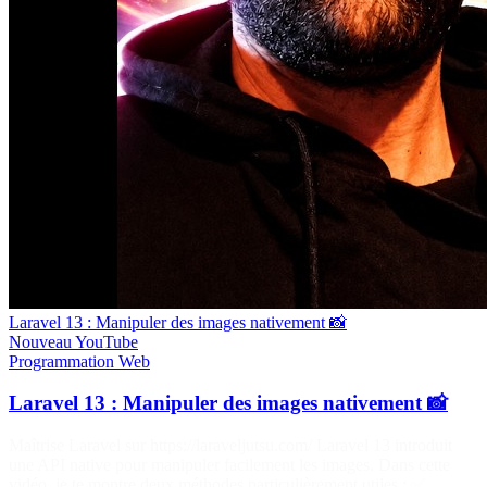
Laravel 13 : Manipuler des images nativement 📸
Nouveau
YouTube
Programmation
Web
Laravel 13 : Manipuler des images nativement 📸
Maîtrise Laravel sur https://laraveljutsu.com/ Laravel 13 introduit
une API native pour manipuler facilement les images. Dans cette
vidéo, je te montre deux méthodes particulièrement utiles : ✅