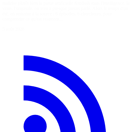
maîtrise plutôt bien la partie artificielle &mdash mais l'intelligence, la
vraie, l'originale, on n'en a presque jamais parlé. Alors le temps d'un
été, on remonte à la source : 6 épisodes, 6 chercheurs, pour
comprendre ce qu'est vraiment…
5 août 2026