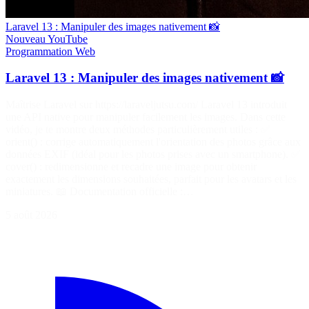
Laravel 13 : Manipuler des images nativement 📸
Nouveau
YouTube
Programmation
Web
Laravel 13 : Manipuler des images nativement 📸
Maîtrise Laravel sur https://laraveljutsu.com/ Laravel 13 introduit
une API native pour manipuler facilement les images. Dans cette
vidéo, je te montre deux méthodes particulièrement utiles : ✅
orient() : corrige automatiquement l'orientation des photos grâce aux
données EXIF (idéal pour les photos prises avec un smartphone). ✅
cover() : redimensionne et recadre une image pour obtenir
exactement les dimensions souhaitées, parfait pour les avatars et les
miniatures. 📖 Documentation officielle :…
5 août 2026