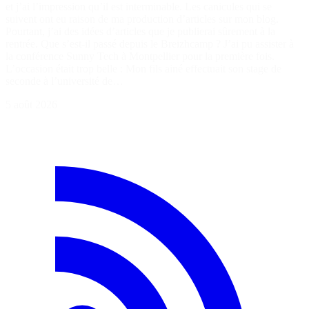
et j’ai l’impression qu’il est interminable. Les canicules qui se
suivent ont eu raison de ma production d’articles sur mon blog.
Pourtant, j’ai des idées d’articles que je publierai sûrement à la
rentrée. Que s’est-il passé depuis le Breizhcamp ? J’ai pu assister à
la conférence Sunny Tech à Montpellier pour la première fois.
L’occasion était trop belle : Mon fils ainé effectuait son stage de
seconde à l’université de…
5 août 2026