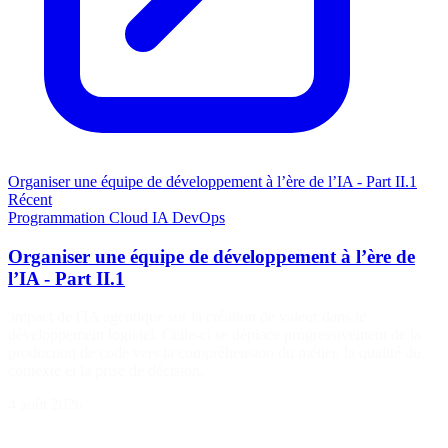
Organiser une équipe de développement à l’ère de l’IA - Part II.1
Récent
Programmation
Cloud
IA
DevOps
Organiser une équipe de développement à l’ère de
l’IA - Part II.1
'impact de l'IA agentique sur la création de valeur dans le
développement logiciel. Celle-ci se déplace progressivement de la
production de code vers la compréhension du métier, la qualité du
contexte et la prise de décision.
4 août 2026