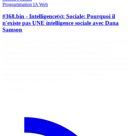
Programmation
IA
Web
#368.bin - Intelligence(s): Sociale: Pourquoi il
n'existe pas UNE intelligence sociale avec Dana
Samson
"Pour beaucoup de personnes, l'intérêt d'une conversation, c'est de
découvrir des choses qu'on ne savait pas" Série spéciale
Intelligence(s) Cet été, IFTTD part en exploration. Sur les 52
derniers épisodes, on a parlé d'intelligence artificielle 38 fois. On
maîtrise plutôt bien la partie artificielle &mdash mais l'intelligence, la
vraie, l'originale, on n'en a presque jamais parlé. Alors le temps d'un
été, on remonte à la source : 6 épisodes, 6 chercheurs, pour
comprendre ce qu'est vraiment…
5 août 2026