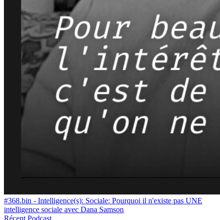
#368.bin - Intelligence(s): Sociale: Pourquoi il n'existe pas UNE
intelligence sociale avec Dana Samson
Récent
Podcast