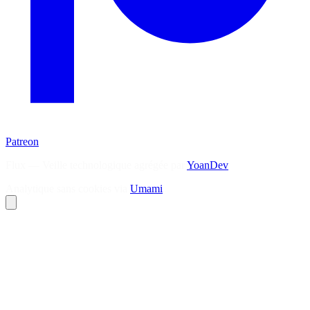
Patreon
Flux — Veille technologique agrégée par
YoanDev
Analytique sans cookies via
Umami