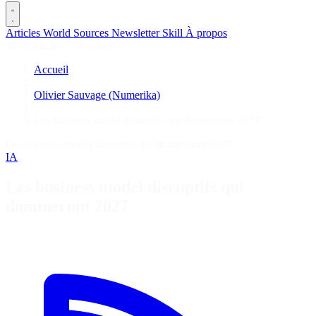
Articles
World
Sources
Newsletter
Skill
À propos
2675 articles
·
78 sources
Accueil
/
Olivier Sauvage (Numerika)
/
Les business model disruptifs qui domineront 2027
Les business model disruptifs qui domineront 2027
IA
Les business model disruptifs qui
domineront 2027