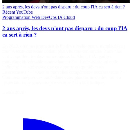
2 ans après, les devs n'ont pas disparu : du coup l'IA ca sert à rien ?
Récent
YouTube
Programmation
Web
DevOps
IA
Cloud
2 ans après, les devs n'ont pas disparu : du coup l'IA
ca sert à rien ?
En 2023, on nous promettait la fin des développeurs, remplacés par
une IA toute-puissante codant plus vite que son ombre. 2 ans plus
tard… spoiler : les devs sont toujours là. Alors, l’IA, gadget
marketing ou véritable game-changer ? ✅ Code assisté ou code
halluciné ? ✅ Qu’est-ce que ça apporte au quotidien (et
inversement) ? ✅ Quelles nouvelles compétences pour les techs ? ✅
Comment intégrer ces outils dans votre plateforme de dev tout en
respectant votre gouvernance sécurité ? Un talk ludique…
5 août 2026