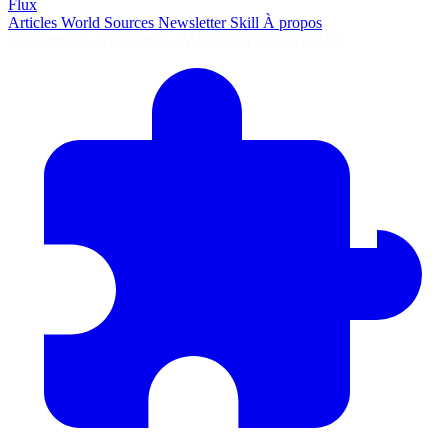
Flux
Articles
World
Sources
Newsletter
Skill
À propos
2675 articles
·
78 sources
·
MàJ 7 août 2026 à 05:40