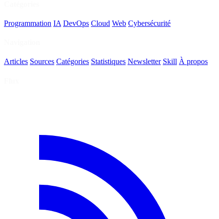
Catégories
Programmation
IA
DevOps
Cloud
Web
Cybersécurité
Navigation
Articles
Sources
Catégories
Statistiques
Newsletter
Skill
À propos
Flux