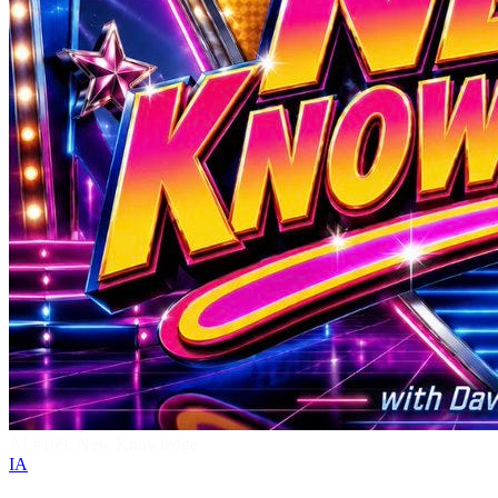
AI #169: New Knowledge
IA