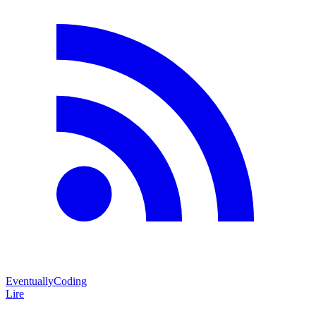
EventuallyCoding
Lire