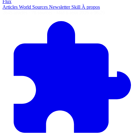
Flux
Articles
World
Sources
Newsletter
Skill
À propos
2645 articles
·
78 sources
·
MàJ 6 août 2026 à 06:29