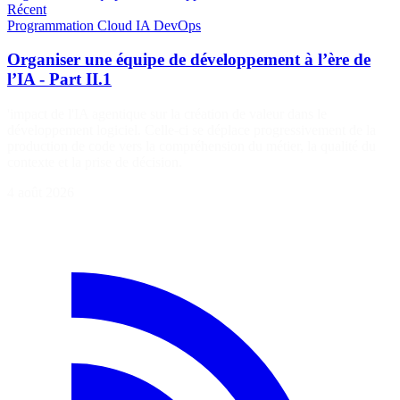
Récent
Programmation
Cloud
IA
DevOps
Organiser une équipe de développement à l’ère de
l’IA - Part II.1
'impact de l'IA agentique sur la création de valeur dans le
développement logiciel. Celle-ci se déplace progressivement de la
production de code vers la compréhension du métier, la qualité du
contexte et la prise de décision.
4 août 2026