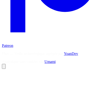
Patreon
Flux — Veille technologique agrégée par
YoanDev
Analytique sans cookies via
Umami