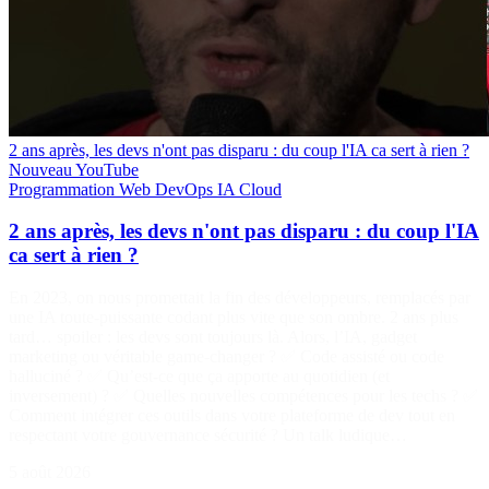
2 ans après, les devs n'ont pas disparu : du coup l'IA ca sert à rien ?
Nouveau
YouTube
Programmation
Web
DevOps
IA
Cloud
2 ans après, les devs n'ont pas disparu : du coup l'IA
ca sert à rien ?
En 2023, on nous promettait la fin des développeurs, remplacés par
une IA toute-puissante codant plus vite que son ombre. 2 ans plus
tard… spoiler : les devs sont toujours là. Alors, l’IA, gadget
marketing ou véritable game-changer ? ✅ Code assisté ou code
halluciné ? ✅ Qu’est-ce que ça apporte au quotidien (et
inversement) ? ✅ Quelles nouvelles compétences pour les techs ? ✅
Comment intégrer ces outils dans votre plateforme de dev tout en
respectant votre gouvernance sécurité ? Un talk ludique…
5 août 2026