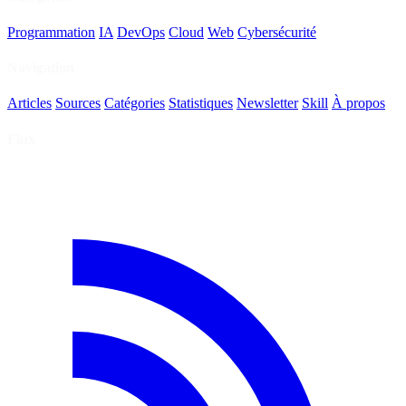
Programmation
IA
DevOps
Cloud
Web
Cybersécurité
Navigation
Articles
Sources
Catégories
Statistiques
Newsletter
Skill
À propos
Flux