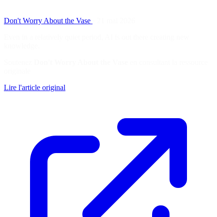
Don't Worry About the Vase
·
21 mai 2026
Even in a relatively quiet period, AI is out there creating new
knowledge.
Soutenez
Don't Worry About the Vase
en consultant la ressource
originale
Lire l'article original