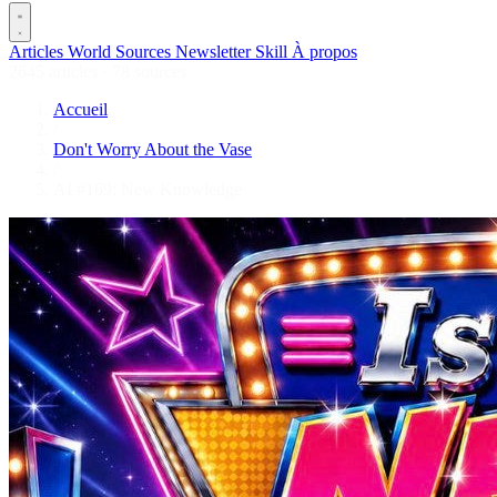
Articles
World
Sources
Newsletter
Skill
À propos
2645 articles
·
78 sources
Accueil
/
Don't Worry About the Vase
/
AI #169: New Knowledge