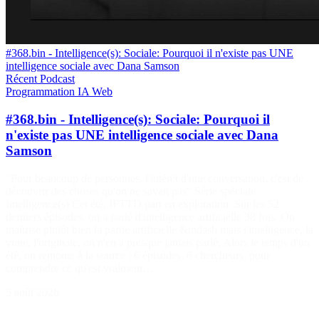
#368.bin - Intelligence(s): Sociale: Pourquoi il n'existe pas UNE
intelligence sociale avec Dana Samson
Récent
Podcast
Programmation
IA
Web
#368.bin - Intelligence(s): Sociale: Pourquoi il
n'existe pas UNE intelligence sociale avec Dana
Samson
"Pour beaucoup de personnes, l'intérêt d'une conversation, c'est de
découvrir des choses qu'on ne savait pas" Série spéciale
Intelligence(s) Cet été, IFTTD part en exploration. Sur les 52
derniers épisodes, on a parlé d'intelligence artificielle 38 fois. On
maîtrise plutôt bien la partie artificielle &mdash mais l'intelligence, la
vraie, l'originale, on n'en a presque jamais parlé. Alors le temps d'un
été, on remonte à la source : 6 épisodes, 6 chercheurs, pour
comprendre ce qu'est vraiment…
5 août 2026