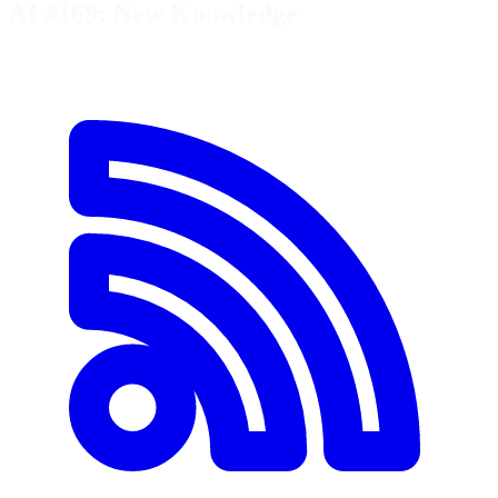
AI #169: New Knowledge