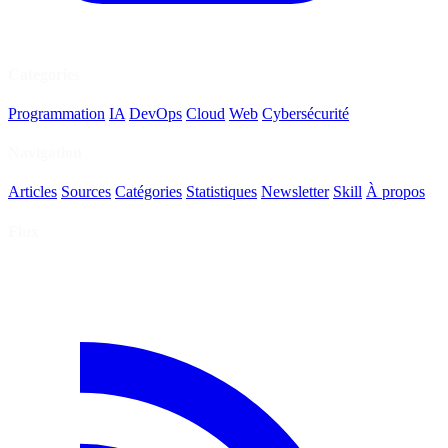
Catégories
Programmation
IA
DevOps
Cloud
Web
Cybersécurité
Navigation
Articles
Sources
Catégories
Statistiques
Newsletter
Skill
À propos
Flux