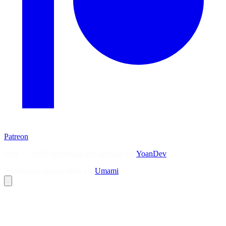
Patreon
Flux — Veille technologique agrégée par
YoanDev
Analytique sans cookies via
Umami