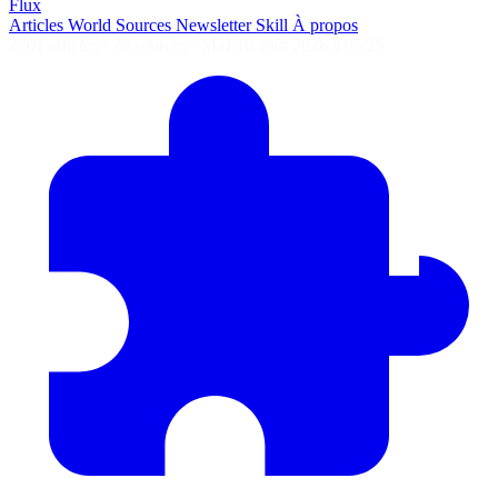
Flux
Articles
World
Sources
Newsletter
Skill
À propos
2701 articles
·
78 sources
·
MàJ 10 août 2026 à 05:25