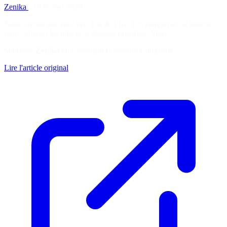
Zenika
·
19 février 2026
Nous vivons une ruée vers l’or de l’IA. Les entreprises se battent
pour collecter les plus gros datasets possibles. Mais
Soutenez
Zenika
en consultant la ressource originale
Lire l'article original