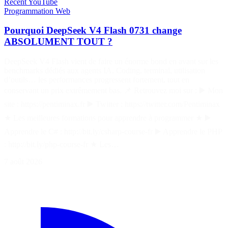
Récent
YouTube
Programmation
Web
Pourquoi DeepSeek V4 Flash 0731 change
ABSOLUMENT TOUT ?
DeepSeek V4 Flash vient de faire un énorme bond en avant sur les
benchmarks dédiés aux agents IA. Coding, terminal, utilisation
d’outils… les performances progressent fortement, tout en
conservant un prix extrêmement bas. 📌 Retrouvez moi sur : ▶️ Mon
site : https://pentiminax.fr ▶️ Twitter : https://twitter.com/Pentiminax
★ Les meilleures formations pour apprendre à programmer ★ ▶️
Apprendre le C# : http://bit.ly/csharp-course-fr ▶️ Apprendre le PHP
: http://bit.ly/php-course-fr ★ Les…
7 août 2026