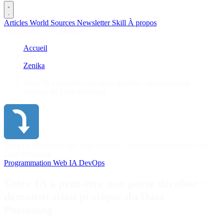
Articles
World
Sources
Newsletter
Skill
À propos
2701 articles
·
78 sources
Accueil
/
Zenika
/
Votre IA a peut-être une porte dérobée : démonstration
pratique du Data Poisoning
Votre IA a peut-être une porte dérobée : démonstration pratique du
Data Poisoning
Programmation
Web
IA
DevOps
Votre IA a peut-être une porte dérobée :
démonstration pratique du Data
Poisoning