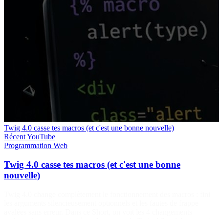
Twig 4.0 casse tes macros (et c'est une bonne nouvelle)
Récent
YouTube
Programmation
Web
Twig 4.0 casse tes macros (et c'est une bonne
nouvelle)
Twig 4.0 change complètement le fonctionnement des macros : fini
les arguments silencieusement optionnels et les fautes de frappe
avalées sans erreur. Dans ce Short, on voit les 4 changements