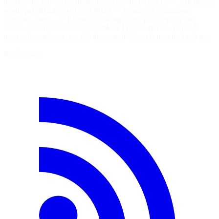
majeurs du nouveau système de macros de Twig 4.0 : ✅ Arguments
requis par défaut (comme en PHP) ✅ Arguments variadiques
explicites avec ... ✅ Parenthèses obligatoires pour appeler une
macro ✅ Noms de macros sensibles à la casse Bonus : noms de
macros dynamiques, tag {% deprecated %}, et la marche à suivre…
8 août 2026