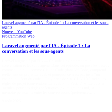
Laravel augmenté par l'IA - Épisode 1 : La conversation et les sous-
agents
Nouveau
YouTube
Programmation
Web
Laravel augmenté par l'IA - Épisode 1 : La
conversation et les sous-agents
Laravel augmenté par l'IA — Épisode 1 : Comprendre la
conversation et les sous-agents Dans cet épisode, on pose les bases :
comment un outil comme Claude Code (dans VSCode) comprend
réellement un projet Laravel, et pourquoi ce n'est pas juste "un
chatbot qui écrit du code". On y parle de : 🔹 CLAUDE.md et les
règles de projet (conventions Laravel, Pint, Pest…) 🔹 Le dossier
.ai/rules/ pour des règles spécifiques (ex: migrations.md) 🔹 La
mémoire persistante entre les conversations (préférences,…
9 août 2026