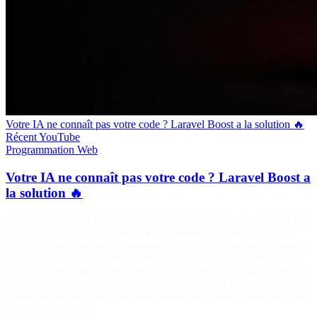
Votre IA ne connaît pas votre code ? Laravel Boost a la solution 🔥
Récent
YouTube
Programmation
Web
Votre IA ne connaît pas votre code ? Laravel Boost a
la solution 🔥
Soyez présent pour le lancement de ma série "Laravel augmenté par
l'IA" ! https://laraveljutsu.com 🤖 Comment faire pour qu’une IA
écrive du code Laravel qui ressemble vraiment à votre application ?
Dans cette vidéo, je découvre le skill infer-conventions de Laravel
Boost, un outil qui permet à vos agents IA de comprendre les vraies
conventions de votre projet. L’objectif n’est pas d’imposer des règles
génériques ou des "best practices" théoriques, mais d’analyser votre
code existant pour…