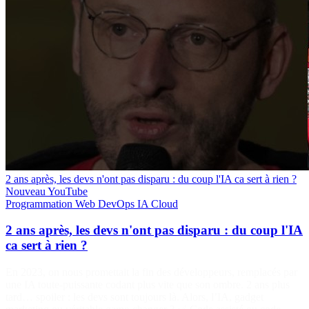
2 ans après, les devs n'ont pas disparu : du coup l'IA ca sert à rien ?
Nouveau
YouTube
Programmation
Web
DevOps
IA
Cloud
2 ans après, les devs n'ont pas disparu : du coup l'IA
ca sert à rien ?
En 2023, on nous promettait la fin des développeurs, remplacés par
une IA toute-puissante codant plus vite que son ombre. 2 ans plus
tard… spoiler : les devs sont toujours là. Alors, l’IA, gadget