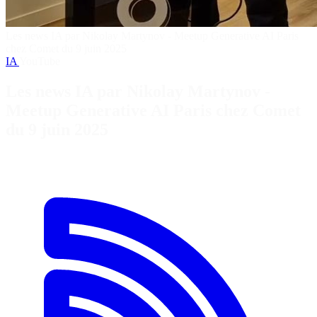
Les news IA par Nikolay Martynov - Meetup Generative AI Paris
chez Comet du 9 juin 2025
IA
YouTube
Les news IA par Nikolay Martynov -
Meetup Generative AI Paris chez Comet
du 9 juin 2025