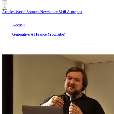
Articles
World
Sources
Newsletter
Skill
À propos
2645 articles
·
78 sources
Accueil
/
Generative AI France (YouTube)
/
Les news IA par Nikolay Martynov - Meetup Generative AI
Paris chez Comet du 9 juin 2025