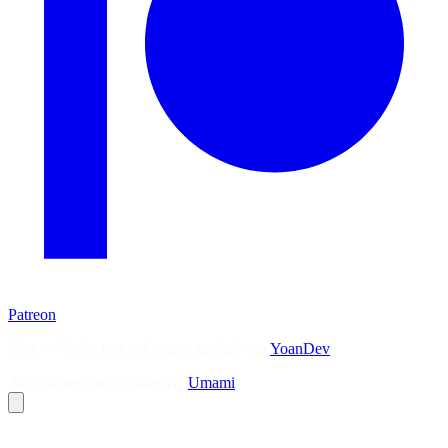
Patreon
Flux — Veille technologique agrégée par
YoanDev
Analytique sans cookies via
Umami