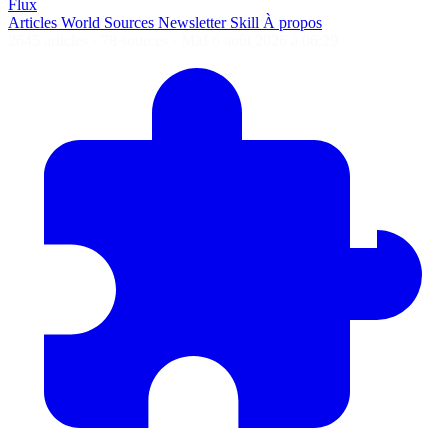
Flux
Articles
World
Sources
Newsletter
Skill
À propos
2645 articles
·
78 sources
·
MàJ 6 août 2026 à 06:29