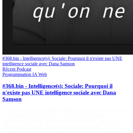
#368.bin - Intelligence(s): Sociale: Pourquoi il n'existe pas UNE
intelligence sociale avec Dana Samson
Récent
Podcast
Programmation
IA
Web
#368.bin - Intelligence(s): Sociale: Pourquoi il
n'existe pas UNE intelligence sociale avec Dana
Samson
"Pour beaucoup de personnes, l'intérêt d'une conversation, c'est de
découvrir des choses qu'on ne savait pas" Série spéciale
Intelligence(s) Cet été, IFTTD part en exploration. Sur les 52
derniers épisodes, on a parlé d'intelligence artificielle 38 fois. On
maîtrise plutôt bien la partie artificielle &mdash mais l'intelligence, la