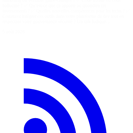
marketing ou véritable game-changer ? ✅ Code assisté ou code
halluciné ? ✅ Qu’est-ce que ça apporte au quotidien (et
inversement) ? ✅ Quelles nouvelles compétences pour les techs ? ✅
Comment intégrer ces outils dans votre plateforme de dev tout en
respectant votre gouvernance sécurité ? Un talk ludique…
5 août 2026