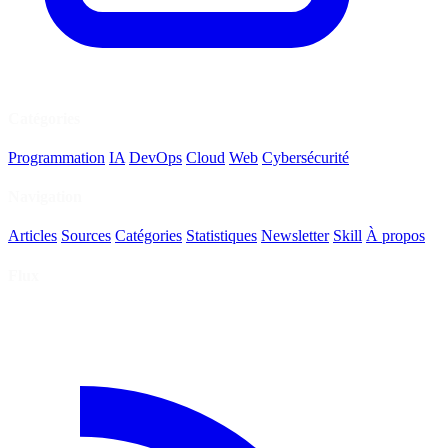
Catégories
Programmation
IA
DevOps
Cloud
Web
Cybersécurité
Navigation
Articles
Sources
Catégories
Statistiques
Newsletter
Skill
À propos
Flux