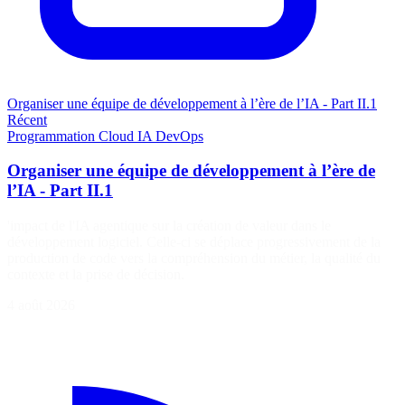
Organiser une équipe de développement à l’ère de l’IA - Part II.1
Récent
Programmation
Cloud
IA
DevOps
Organiser une équipe de développement à l’ère de
l’IA - Part II.1
'impact de l'IA agentique sur la création de valeur dans le
développement logiciel. Celle-ci se déplace progressivement de la
production de code vers la compréhension du métier, la qualité du
contexte et la prise de décision.
4 août 2026