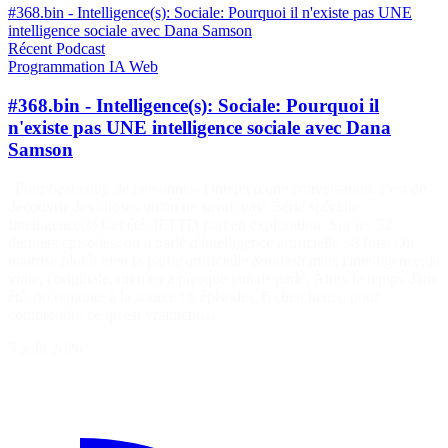
#368.bin - Intelligence(s): Sociale: Pourquoi il n'existe pas UNE
intelligence sociale avec Dana Samson
Récent
Podcast
Programmation
IA
Web
#368.bin - Intelligence(s): Sociale: Pourquoi il
n'existe pas UNE intelligence sociale avec Dana
Samson
"Pour beaucoup de personnes, l'intérêt d'une conversation, c'est de
découvrir des choses qu'on ne savait pas" Série spéciale
Intelligence(s) Cet été, IFTTD part en exploration. Sur les 52
derniers épisodes, on a parlé d'intelligence artificielle 38 fois. On
maîtrise plutôt bien la partie artificielle &mdash mais l'intelligence, la
vraie, l'originale, on n'en a presque jamais parlé. Alors le temps d'un
été, on remonte à la source : 6 épisodes, 6 chercheurs, pour
comprendre ce qu'est vraiment…
5 août 2026