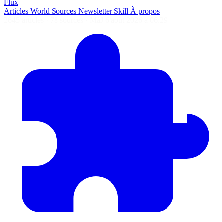
Flux
Articles
World
Sources
Newsletter
Skill
À propos
2645 articles
·
78 sources
·
MàJ 6 août 2026 à 06:29