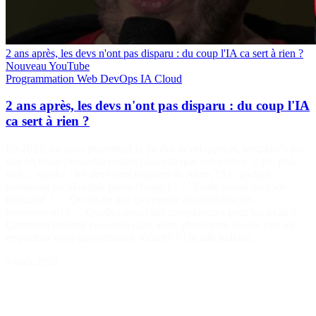
2 ans après, les devs n'ont pas disparu : du coup l'IA ca sert à rien ?
Nouveau
YouTube
Programmation
Web
DevOps
IA
Cloud
2 ans après, les devs n'ont pas disparu : du coup l'IA
ca sert à rien ?
En 2023, on nous promettait la fin des développeurs, remplacés par
une IA toute-puissante codant plus vite que son ombre. 2 ans plus
tard… spoiler : les devs sont toujours là. Alors, l’IA, gadget
marketing ou véritable game-changer ? ✅ Code assisté ou code
halluciné ? ✅ Qu’est-ce que ça apporte au quotidien (et
inversement) ? ✅ Quelles nouvelles compétences pour les techs ? ✅
Comment intégrer ces outils dans votre plateforme de dev tout en
respectant votre gouvernance sécurité ? Un talk ludique…
5 août 2026