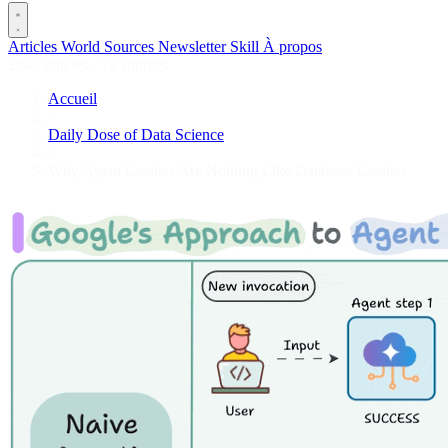
Articles
World
Sources
Newsletter
Skill
À propos
2645 articles
·
78 sources
Accueil
/
Daily Dose of Data Science
/
Why Agent Crashes Are Nothing Like Database Crashes