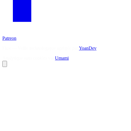
Patreon
Flux — Veille technologique agrégée par
YoanDev
Analytique sans cookies via
Umami