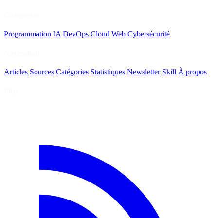
Catégories
Programmation
IA
DevOps
Cloud
Web
Cybersécurité
Navigation
Articles
Sources
Catégories
Statistiques
Newsletter
Skill
À propos
Flux