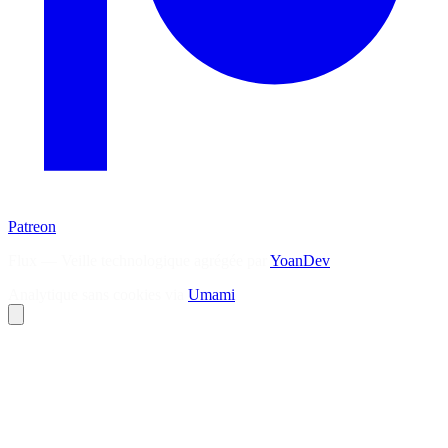
Patreon
Flux — Veille technologique agrégée par
YoanDev
Analytique sans cookies via
Umami