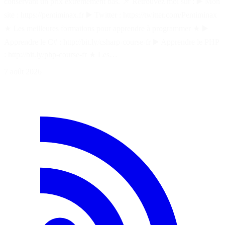
conservant un prix extrêmement bas. 📌 Retrouvez moi sur : ▶️ Mon
site : https://pentiminax.fr ▶️ Twitter : https://twitter.com/Pentiminax
★ Les meilleures formations pour apprendre à programmer ★ ▶️
Apprendre le C# : http://bit.ly/csharp-course-fr ▶️ Apprendre le PHP
: http://bit.ly/php-course-fr ★ Les…
7 août 2026