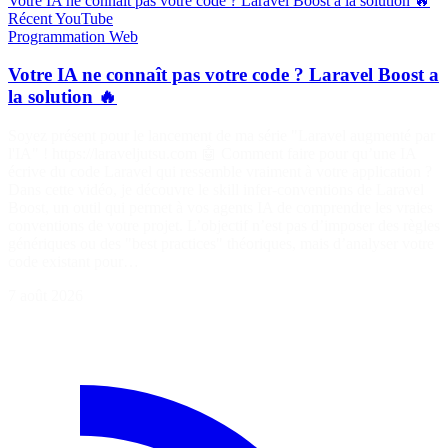
Votre IA ne connaît pas votre code ? Laravel Boost a la solution 🔥
Récent
YouTube
Programmation
Web
Votre IA ne connaît pas votre code ? Laravel Boost a
la solution 🔥
Soyez présent pour le lancement de ma série "Laravel augmenté par
l'IA" ! https://laraveljutsu.com 🤖 Comment faire pour qu’une IA
écrive du code Laravel qui ressemble vraiment à votre application ?
Dans cette vidéo, je découvre le skill infer-conventions de Laravel
Boost, un outil qui permet à vos agents IA de comprendre les vraies
conventions de votre projet. L’objectif n’est pas d’imposer des règles
génériques ou des "best practices" théoriques, mais d’analyser votre
code existant pour…
7 août 2026