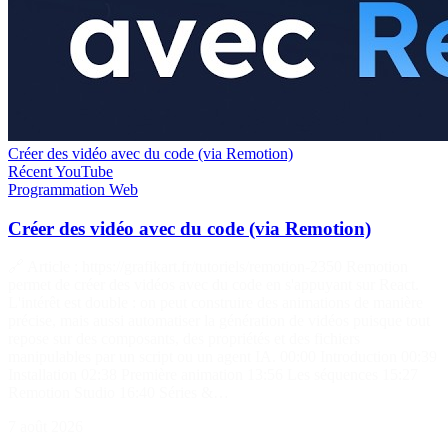
Créer des vidéo avec du code (via Remotion)
Récent
YouTube
Programmation
Web
Créer des vidéo avec du code (via Remotion)
🔗 Article : https://grafikart.fr/tutoriels/remotion-2350 Remotion
permet de créer des vidéos avec du code en s'appuyant sur React.
L'intérêt est double : on peut construire des animations de manière
précise, mais aussi automatiser la génération de vidéos puisque tout
repose sur des composants, des propriétés et des fichiers
manipulables par un script ou un agent IA. 00:00 Introduction 00:39
Installation 02:38 Première animation 13:56 Les séquences 15:27
Remotion Studio 16:40 Séries &…
7 août 2026