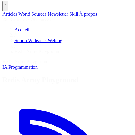
Articles
World
Sources
Newsletter
Skill
À propos
2693 articles
·
78 sources
Accueil
/
Simon Willison's Weblog
/
Redis Array Playground
Redis Array Playground
IA
Programmation
Redis Array Playground