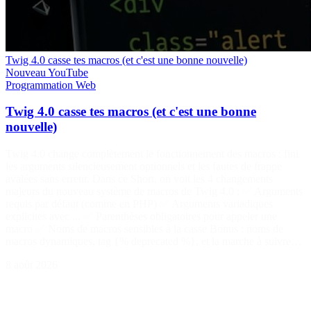
Twig 4.0 casse tes macros (et c'est une bonne nouvelle)
Nouveau
YouTube
Programmation
Web
Twig 4.0 casse tes macros (et c'est une bonne
nouvelle)
Twig 4.0 change complètement le fonctionnement des macros : fini
les arguments silencieusement optionnels et les fautes de frappe
avalées sans erreur. Dans ce Short, on voit les 4 changements
majeurs du nouveau système de macros de Twig 4.0 : ✅ Arguments
requis par défaut (comme en PHP) ✅ Arguments variadiques
explicites avec ... ✅ Parenthèses obligatoires pour appeler une
macro ✅ Noms de macros sensibles à la casse Bonus : noms de
macros dynamiques, tag {% deprecated %}, et la marche à suivre…
8 août 2026