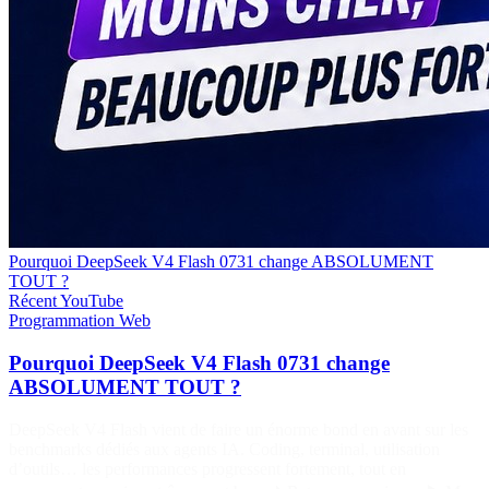
Pourquoi DeepSeek V4 Flash 0731 change ABSOLUMENT
TOUT ?
Récent
YouTube
Programmation
Web
Pourquoi DeepSeek V4 Flash 0731 change
ABSOLUMENT TOUT ?
DeepSeek V4 Flash vient de faire un énorme bond en avant sur les
benchmarks dédiés aux agents IA. Coding, terminal, utilisation
d’outils… les performances progressent fortement, tout en