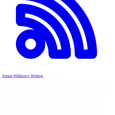
Simon Willison's Weblog
·
4 mai 2026
Tool: Redis Array Playground Salvatore Sanfilippo submitted a PR
adding a new data type - arrays - to Redis. The new commands are
ARCOUNT, ARDEL, ARDELRANGE, ARGET,
ARGETRANGE, ARGREP, ARINFO, ARINSERT,
ARLASTITEMS, ARLEN, ARMGET, ARMSET, ARNEXT,
AROP, ARRING, ARSCAN, ARSEEK, ARSET. The
implementation is currently available in a branch, so I had Claude