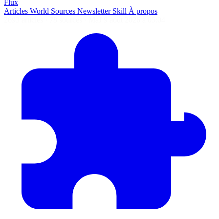
Flux
Articles
World
Sources
Newsletter
Skill
À propos
2693 articles
·
78 sources
·
MàJ 9 août 2026 à 05:04