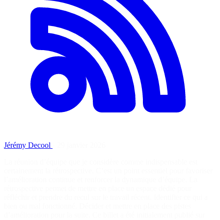
Jérémy Decool
·
29 janvier 2026
La réunion d’équipe que je considère comme indispensable est
certainement la rétrospective. C’est un point essentiel pour favoriser
l’amélioration continue et renforcer la dynamique d’équipe. La
rétrospective permet de mettre en place un espace dédié pour
réfléchir et prendre du recul sur le travail récent. Identifier ce qui a
bien ou mal fonctionné. Décider et mettre en place des pistes
d’amélioration pour la suite. Ce billet a été initialement publié sur