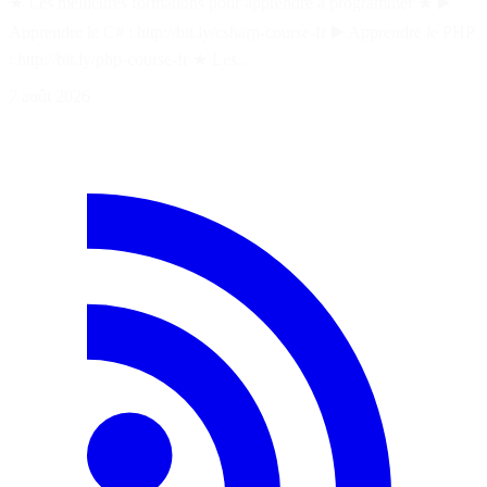
★ Les meilleures formations pour apprendre à programmer ★ ▶️
Apprendre le C# : http://bit.ly/csharp-course-fr ▶️ Apprendre le PHP
: http://bit.ly/php-course-fr ★ Les…
7 août 2026