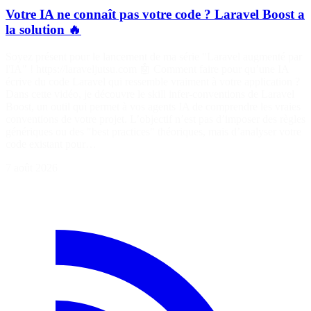
Votre IA ne connaît pas votre code ? Laravel Boost a
la solution 🔥
Soyez présent pour le lancement de ma série "Laravel augmenté par
l'IA" ! https://laraveljutsu.com 🤖 Comment faire pour qu’une IA
écrive du code Laravel qui ressemble vraiment à votre application ?
Dans cette vidéo, je découvre le skill infer-conventions de Laravel
Boost, un outil qui permet à vos agents IA de comprendre les vraies
conventions de votre projet. L’objectif n’est pas d’imposer des règles
génériques ou des "best practices" théoriques, mais d’analyser votre
code existant pour…
7 août 2026