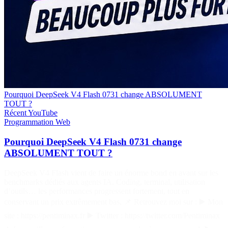
Pourquoi DeepSeek V4 Flash 0731 change ABSOLUMENT
TOUT ?
Récent
YouTube
Programmation
Web
Pourquoi DeepSeek V4 Flash 0731 change
ABSOLUMENT TOUT ?
DeepSeek V4 Flash vient de faire un énorme bond en avant sur les
benchmarks dédiés aux agents IA. Coding, terminal, utilisation
d’outils… les performances progressent fortement, tout en
conservant un prix extrêmement bas. 📌 Retrouvez moi sur : ▶️ Mon
site : https://pentiminax.fr ▶️ Twitter : https://twitter.com/Pentiminax