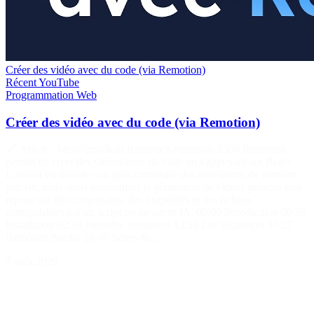
Créer des vidéo avec du code (via Remotion)
Récent
YouTube
Programmation
Web
Créer des vidéo avec du code (via Remotion)
🔗 Article : https://grafikart.fr/tutoriels/remotion-2350 Remotion
permet de créer des vidéos avec du code en s'appuyant sur React.
L'intérêt est double : on peut construire des animations de manière
précise, mais aussi automatiser la génération de vidéos puisque tout
repose sur des composants, des propriétés et des fichiers
manipulables par un script ou un agent IA. 00:00 Introduction 00:39
Installation 02:38 Première animation 13:56 Les séquences 15:27
Remotion Studio 16:40 Séries &…
7 août 2026