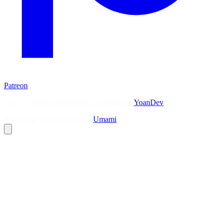
Patreon
Flux — Veille technologique agrégée par
YoanDev
Analytique sans cookies via
Umami