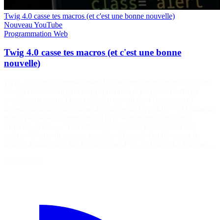
Twig 4.0 casse tes macros (et c'est une bonne nouvelle)
Nouveau
YouTube
Programmation
Web
Twig 4.0 casse tes macros (et c'est une bonne
nouvelle)
Twig 4.0 change complètement le fonctionnement des macros : fini
les arguments silencieusement optionnels et les fautes de frappe
avalées sans erreur. Dans ce Short, on voit les 4 changements
majeurs du nouveau système de macros de Twig 4.0 : ✅ Arguments
requis par défaut (comme en PHP) ✅ Arguments variadiques
explicites avec ... ✅ Parenthèses obligatoires pour appeler une
macro ✅ Noms de macros sensibles à la casse Bonus : noms de
macros dynamiques, tag {% deprecated %}, et la marche à suivre…
8 août 2026