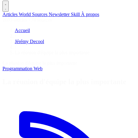
Articles
World
Sources
Newsletter
Skill
À propos
2693 articles
·
78 sources
Accueil
/
Jérémy Decool
/
La réunion d'équipe la plus importante
La réunion d'équipe la plus importante
Programmation
Web
La réunion d'équipe la plus importante