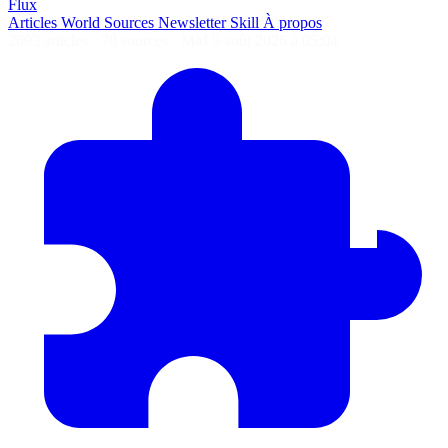
Flux
Articles
World
Sources
Newsletter
Skill
À propos
2693 articles
·
78 sources
·
MàJ 9 août 2026 à 05:04