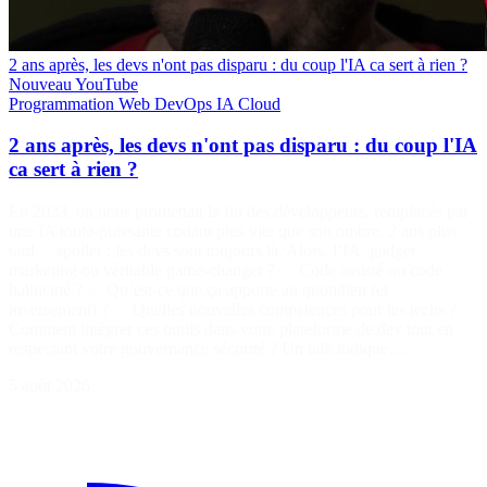
2 ans après, les devs n'ont pas disparu : du coup l'IA ca sert à rien ?
Nouveau
YouTube
Programmation
Web
DevOps
IA
Cloud
2 ans après, les devs n'ont pas disparu : du coup l'IA
ca sert à rien ?
En 2023, on nous promettait la fin des développeurs, remplacés par
une IA toute-puissante codant plus vite que son ombre. 2 ans plus
tard… spoiler : les devs sont toujours là. Alors, l’IA, gadget
marketing ou véritable game-changer ? ✅ Code assisté ou code
halluciné ? ✅ Qu’est-ce que ça apporte au quotidien (et
inversement) ? ✅ Quelles nouvelles compétences pour les techs ? ✅
Comment intégrer ces outils dans votre plateforme de dev tout en
respectant votre gouvernance sécurité ? Un talk ludique…
5 août 2026