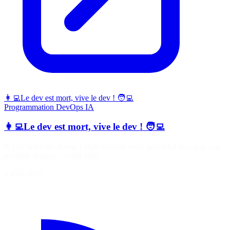
👩‍💻Le dev est mort, vive le dev ! 🧑‍💻
Programmation
DevOps
IA
👩‍💻Le dev est mort, vive le dev ! 🧑‍💻
If you strike me down, I shall become more powerful than you can
possibly imagine. ©Obi-Wan
1 août 2026