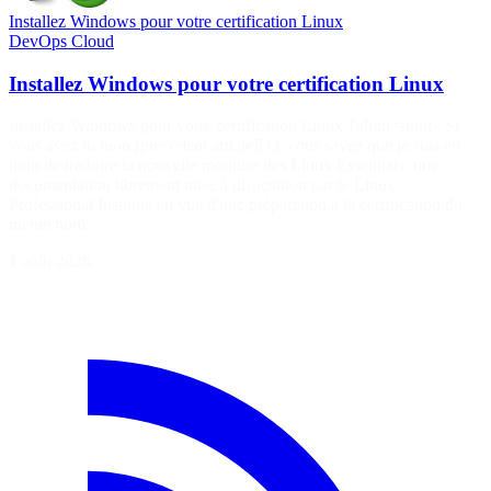
Installez Windows pour votre certification Linux
DevOps
Cloud
Installez Windows pour votre certification Linux
Installez Windows pour votre certification Linux {align=right} Si
vous avez lu mon [précédent article][1], vous savez que je suis en
train de traduire la nouvelle mouture des Linux Essentials, une
documentation librement mise à disposition par le Linux
Professional Institute en vue d'une préparation à la certification du
même nom.
1 août 2026