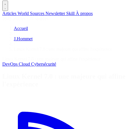
Articles
World
Sources
Newsletter
Skill
À propos
2645 articles
·
78 sources
Accueil
/
J.Hommet
/
Linux Kernel 7.0 : une majeure qui affine l'expérience
Linux Kernel 7.0 : une majeure qui affine l'expérience
DevOps
Cloud
Cybersécurité
Linux Kernel 7.0 : une majeure qui affine
l'expérience