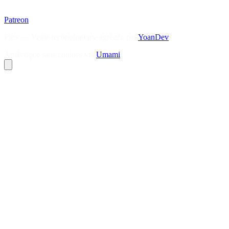
Patreon
Flux — Veille technologique agrégée par
YoanDev
Analytique sans cookies via
Umami