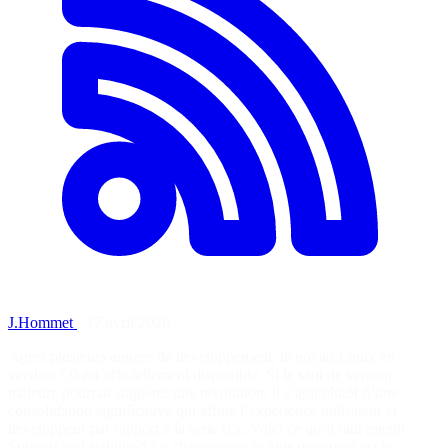
J.Hommet
·
17 avril 2026
Après plusieurs années de développement, le noyau Linux en
version 7.0 est officiellement disponible. Si le saut de version
majeure pourrait suggérer une révolution, il s’agit plutôt d’une
consolidation significative qui affine l’expérience utilisateur et
développeur par rapport à la série 6.x. Voici ce qu’il faut retenir :
Support rust stabilisé# Le changement le plus marquant est la