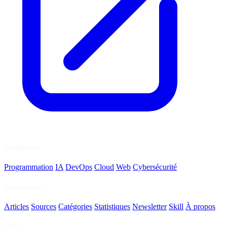
Catégories
Programmation
IA
DevOps
Cloud
Web
Cybersécurité
Navigation
Articles
Sources
Catégories
Statistiques
Newsletter
Skill
À propos
Flux