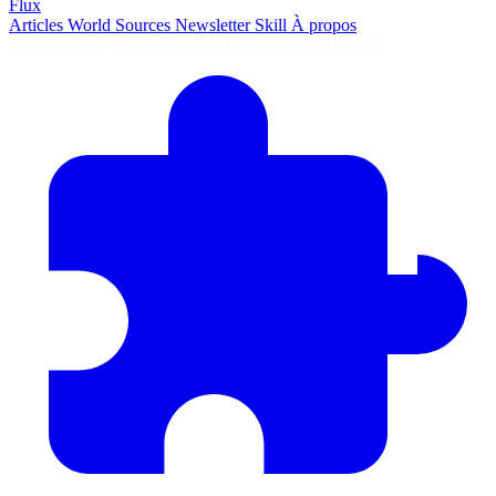
Flux
Articles
World
Sources
Newsletter
Skill
À propos
2645 articles
·
78 sources
·
MàJ 6 août 2026 à 06:29