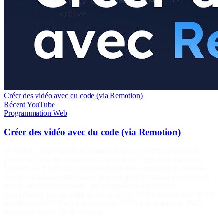
Créer des vidéo avec du code (via Remotion)
Récent
YouTube
Programmation
Web
Créer des vidéo avec du code (via Remotion)
🔗 Article : https://grafikart.fr/tutoriels/remotion-2350 Remotion
permet de créer des vidéos avec du code en s'appuyant sur React.
L'intérêt est double : on peut construire des animations de manière
précise, mais aussi automatiser la génération de vidéos puisque tout
repose sur des composants, des propriétés et des fichiers
manipulables par un script ou un agent IA. 00:00 Introduction 00:39
Installation 02:38 Première animation 13:56 Les séquences 15:27
Remotion Studio 16:40 Séries &…