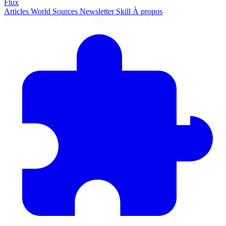
Flux
Articles
World
Sources
Newsletter
Skill
À propos
2693 articles
·
78 sources
·
MàJ 9 août 2026 à 05:04