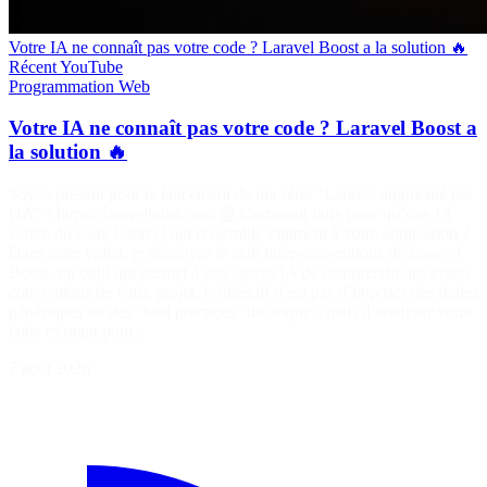
Votre IA ne connaît pas votre code ? Laravel Boost a la solution 🔥
Récent
YouTube
Programmation
Web
Votre IA ne connaît pas votre code ? Laravel Boost a
la solution 🔥
Soyez présent pour le lancement de ma série "Laravel augmenté par
l'IA" ! https://laraveljutsu.com 🤖 Comment faire pour qu’une IA
écrive du code Laravel qui ressemble vraiment à votre application ?
Dans cette vidéo, je découvre le skill infer-conventions de Laravel
Boost, un outil qui permet à vos agents IA de comprendre les vraies
conventions de votre projet. L’objectif n’est pas d’imposer des règles
génériques ou des "best practices" théoriques, mais d’analyser votre
code existant pour…
7 août 2026