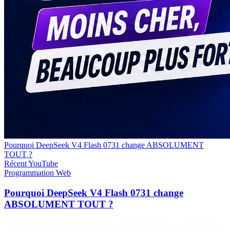
Pourquoi DeepSeek V4 Flash 0731 change ABSOLUMENT
TOUT ?
Récent
YouTube
Programmation
Web
Pourquoi DeepSeek V4 Flash 0731 change
ABSOLUMENT TOUT ?
DeepSeek V4 Flash vient de faire un énorme bond en avant sur les