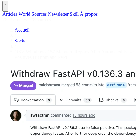
Articles
World
Sources
Newsletter
Skill
À propos
2693 articles
·
78 sources
Accueil
/
Socket
/
OSV Withdraws 157 Malware Reports After Automated False
Positives Hit npm and PyPI