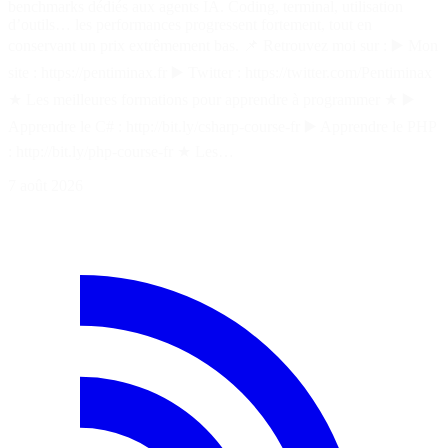
benchmarks dédiés aux agents IA. Coding, terminal, utilisation
d’outils… les performances progressent fortement, tout en
conservant un prix extrêmement bas. 📌 Retrouvez moi sur : ▶️ Mon
site : https://pentiminax.fr ▶️ Twitter : https://twitter.com/Pentiminax
★ Les meilleures formations pour apprendre à programmer ★ ▶️
Apprendre le C# : http://bit.ly/csharp-course-fr ▶️ Apprendre le PHP
: http://bit.ly/php-course-fr ★ Les…
7 août 2026