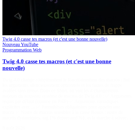
Twig 4.0 casse tes macros (et c'est une bonne nouvelle)
Nouveau
YouTube
Programmation
Web
Twig 4.0 casse tes macros (et c'est une bonne
nouvelle)
Twig 4.0 change complètement le fonctionnement des macros : fini
les arguments silencieusement optionnels et les fautes de frappe
avalées sans erreur. Dans ce Short, on voit les 4 changements
majeurs du nouveau système de macros de Twig 4.0 : ✅ Arguments
requis par défaut (comme en PHP) ✅ Arguments variadiques
explicites avec ... ✅ Parenthèses obligatoires pour appeler une
macro ✅ Noms de macros sensibles à la casse Bonus : noms de
macros dynamiques, tag {% deprecated %}, et la marche à suivre…
8 août 2026