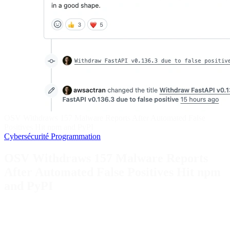
OSV Withdraws 157 Malware Reports After Automated False
Positives Hit npm and PyPI
Cybersécurité
Programmation
OSV Withdraws 157 Malware Reports
After Automated False Positives Hit npm
and PyPI