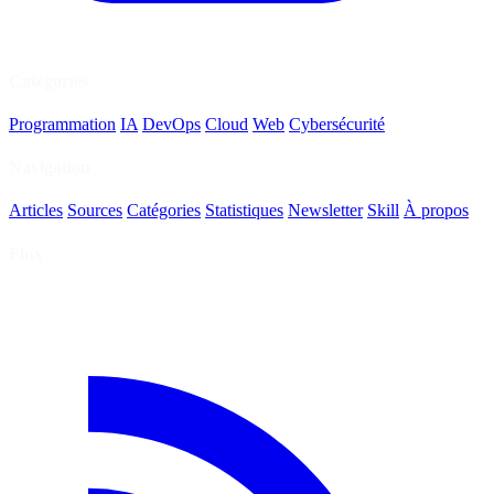
Catégories
Programmation
IA
DevOps
Cloud
Web
Cybersécurité
Navigation
Articles
Sources
Catégories
Statistiques
Newsletter
Skill
À propos
Flux