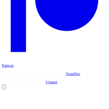
Patreon
Flux — Veille technologique agrégée par
YoanDev
Analytique sans cookies via
Umami