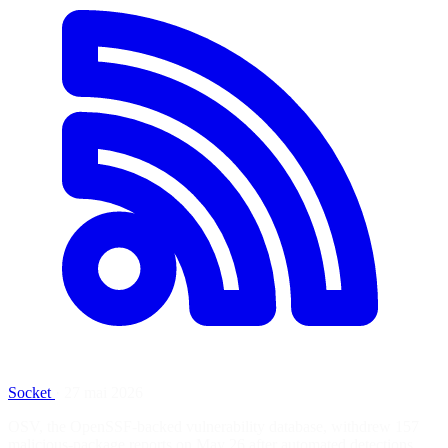
Socket
·
27 mai 2026
OSV, the OpenSSF-backed vulnerability database, withdrew 157
malicious-package reports on May 26 after automated detections