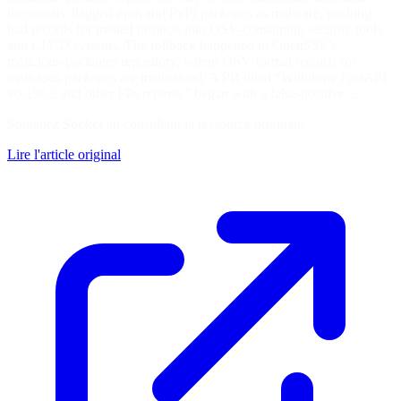
incorrectly flagged npm and PyPI packages as malware, pushing
bad records for trusted projects into OSV-consuming security tools
and CI/CD systems. The rollback happened in OpenSSF’s
malicious-packages repository, where OSV-format records for
malicious packages are maintained. A PR titled “Withdraw FastAPI
v0.136.3 and other FPs reports,” began with a false-positive…
Soutenez
Socket
en consultant la ressource originale
Lire l'article original