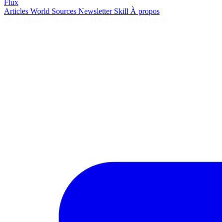
Flux
Articles
World
Sources
Newsletter
Skill
À propos
2675 articles
·
78 sources
·
MàJ 7 août 2026 à 05:40