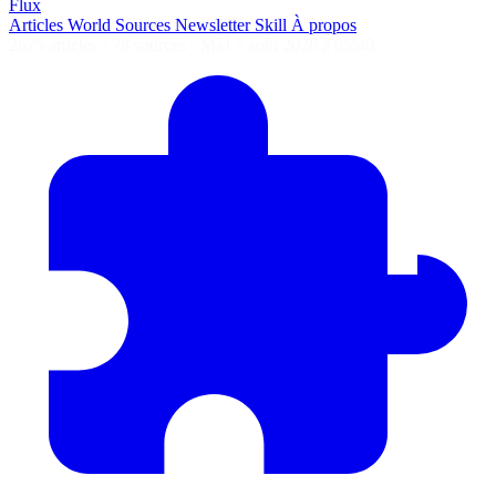
Flux
Articles
World
Sources
Newsletter
Skill
À propos
2675 articles
·
78 sources
·
MàJ 7 août 2026 à 05:40