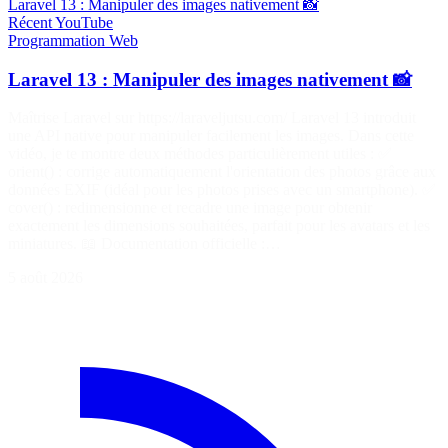
Laravel 13 : Manipuler des images nativement 📸
Récent
YouTube
Programmation
Web
Laravel 13 : Manipuler des images nativement 📸
Maîtrise Laravel sur https://laraveljutsu.com/ Laravel 13 introduit
une API native pour manipuler facilement les images. Dans cette
vidéo, je te montre deux méthodes particulièrement utiles : ✅
orient() : corrige automatiquement l'orientation des photos grâce aux
données EXIF (idéal pour les photos prises avec un smartphone). ✅
cover() : redimensionne et recadre une image pour obtenir
exactement les dimensions souhaitées, parfait pour les avatars et les
miniatures. 📖 Documentation officielle :…
5 août 2026