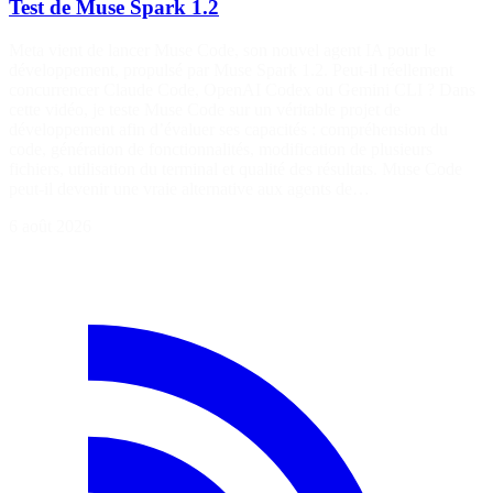
Test de Muse Spark 1.2
Meta vient de lancer Muse Code, son nouvel agent IA pour le
développement, propulsé par Muse Spark 1.2. Peut-il réellement
concurrencer Claude Code, OpenAI Codex ou Gemini CLI ? Dans
cette vidéo, je teste Muse Code sur un véritable projet de
développement afin d’évaluer ses capacités : compréhension du
code, génération de fonctionnalités, modification de plusieurs
fichiers, utilisation du terminal et qualité des résultats. Muse Code
peut-il devenir une vraie alternative aux agents de…
6 août 2026