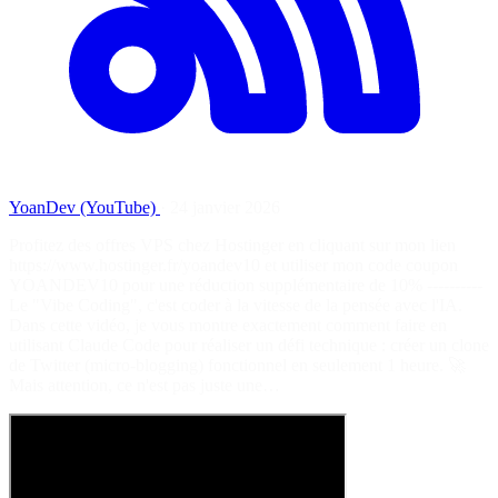
YoanDev (YouTube)
·
24 janvier 2026
Profitez des offres VPS chez Hostinger en cliquant sur mon lien
https://www.hostinger.fr/yoandev10 et utiliser mon code coupon
YOANDEV10 pour une réduction supplémentaire de 10% ----------
Le "Vibe Coding", c'est coder à la vitesse de la pensée avec l'IA.
Dans cette vidéo, je vous montre exactement comment faire en
utilisant Claude Code pour réaliser un défi technique : créer un clone
de Twitter (micro-blogging) fonctionnel en seulement 1 heure. 🚀
Mais attention, ce n'est pas juste une…