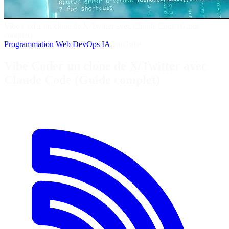
Vibe Coder un clone de X/Twitter avec Claude Code (Guide
complet)
Programmation
Web
DevOps
IA
YouTube
Vibe Coder un clone de X/Twitter avec
Claude Code (Guide complet)