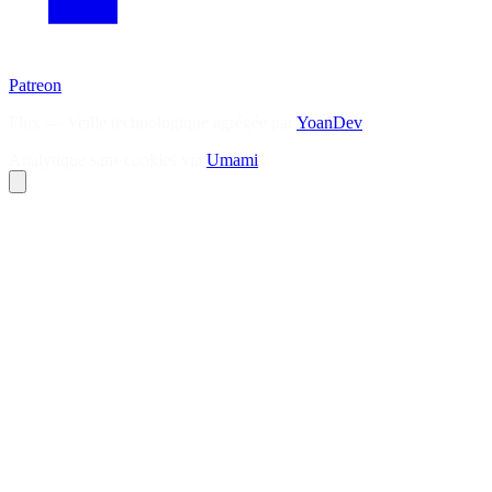
Patreon
Flux — Veille technologique agrégée par
YoanDev
Analytique sans cookies via
Umami