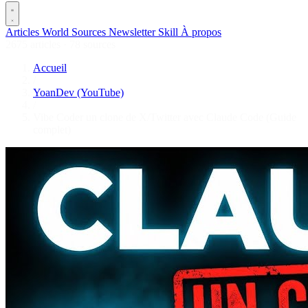
Articles
World
Sources
Newsletter
Skill
À propos
2675 articles
·
78 sources
Accueil
/
YoanDev (YouTube)
/
Vibe Coder un clone de X/Twitter avec Claude Code (Guide
complet)