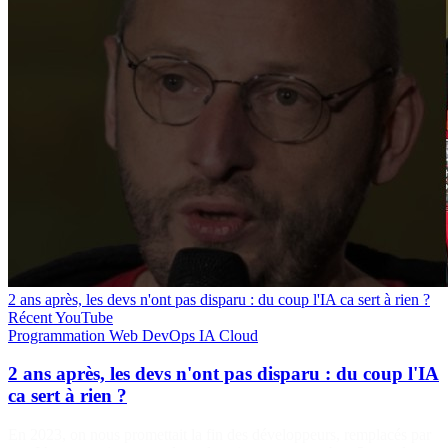
2 ans après, les devs n'ont pas disparu : du coup l'IA ca sert à rien ?
Récent
YouTube
Programmation
Web
DevOps
IA
Cloud
2 ans après, les devs n'ont pas disparu : du coup l'IA
ca sert à rien ?
En 2023, on nous promettait la fin des développeurs, remplacés par