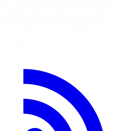
une IA toute-puissante codant plus vite que son ombre. 2 ans plus
tard… spoiler : les devs sont toujours là. Alors, l’IA, gadget
marketing ou véritable game-changer ? ✅ Code assisté ou code
halluciné ? ✅ Qu’est-ce que ça apporte au quotidien (et
inversement) ? ✅ Quelles nouvelles compétences pour les techs ? ✅
Comment intégrer ces outils dans votre plateforme de dev tout en
respectant votre gouvernance sécurité ? Un talk ludique…
5 août 2026