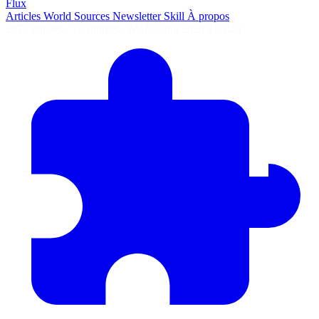
Flux
Articles
World
Sources
Newsletter
Skill
À propos
2675 articles
·
78 sources
·
MàJ 7 août 2026 à 05:40