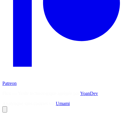
Patreon
Flux — Veille technologique agrégée par
YoanDev
Analytique sans cookies via
Umami