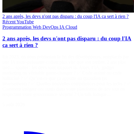
2 ans après, les devs n'ont pas disparu : du coup l'IA ca sert à rien ?
Récent
YouTube
Programmation
Web
DevOps
IA
Cloud
2 ans après, les devs n'ont pas disparu : du coup l'IA
ca sert à rien ?
En 2023, on nous promettait la fin des développeurs, remplacés par
une IA toute-puissante codant plus vite que son ombre. 2 ans plus
tard… spoiler : les devs sont toujours là. Alors, l’IA, gadget
marketing ou véritable game-changer ? ✅ Code assisté ou code
halluciné ? ✅ Qu’est-ce que ça apporte au quotidien (et
inversement) ? ✅ Quelles nouvelles compétences pour les techs ? ✅
Comment intégrer ces outils dans votre plateforme de dev tout en
respectant votre gouvernance sécurité ? Un talk ludique…
5 août 2026