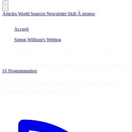
Articles
World
Sources
Newsletter
Skill
À propos
2675 articles
·
78 sources
Accueil
/
Simon Willison's Weblog
/
Vibe coding and agentic engineering are getting closer than
I'd like
Vibe coding and agentic engineering are getting closer than I'd like
IA
Programmation
Vibe coding and agentic engineering are
getting closer than I'd like