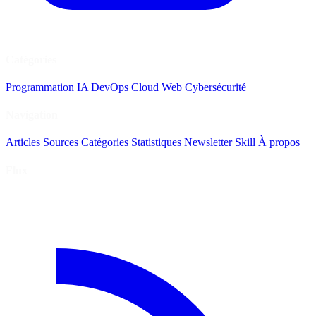
Catégories
Programmation
IA
DevOps
Cloud
Web
Cybersécurité
Navigation
Articles
Sources
Catégories
Statistiques
Newsletter
Skill
À propos
Flux