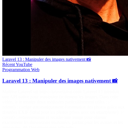
Laravel 13 : Manipuler des images nativement 📸
Récent
YouTube
Programmation
Web
Laravel 13 : Manipuler des images nativement 📸
Maîtrise Laravel sur https://laraveljutsu.com/ Laravel 13 introduit
une API native pour manipuler facilement les images. Dans cette
vidéo, je te montre deux méthodes particulièrement utiles : ✅
orient() : corrige automatiquement l'orientation des photos grâce aux
données EXIF (idéal pour les photos prises avec un smartphone). ✅
cover() : redimensionne et recadre une image pour obtenir
exactement les dimensions souhaitées, parfait pour les avatars et les
miniatures. 📖 Documentation officielle :…