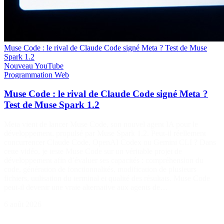
Muse Code : le rival de Claude Code signé Meta ? Test de Muse
Spark 1.2
Nouveau
YouTube
Programmation
Web
Muse Code : le rival de Claude Code signé Meta ?
Test de Muse Spark 1.2
Meta vient de lancer Muse Code, son nouvel agent IA pour le
développement, propulsé par Muse Spark 1.2. Peut-il réellement
concurrencer Claude Code, OpenAI Codex ou Gemini CLI ? Dans
cette vidéo, je teste Muse Code sur un véritable projet de
développement afin d’évaluer ses capacités : compréhension du
code, génération de fonctionnalités, modification de plusieurs
fichiers, utilisation du terminal et qualité des résultats. Muse Code
peut-il devenir une vraie alternative aux agents de…
6 août 2026