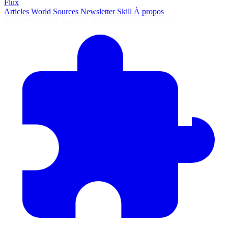
Flux
Articles
World
Sources
Newsletter
Skill
À propos
2628 articles
·
78 sources
·
MàJ 5 août 2026 à 06:27