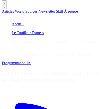
Articles
World
Sources
Newsletter
Skill
À propos
2628 articles
·
78 sources
Accueil
/
Le Touilleur Express
/
L'IA générative va changer notre façon de coder (unpopular
opinion)
L'IA générative va changer notre façon de coder (unpopular
opinion)
Programmation
IA
L'IA générative va changer notre façon
de coder (unpopular opinion)