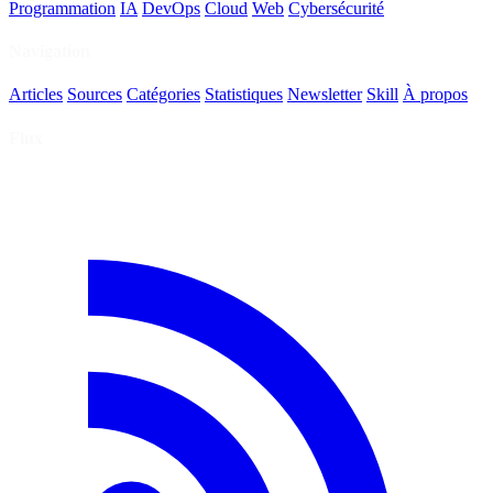
Programmation
IA
DevOps
Cloud
Web
Cybersécurité
Navigation
Articles
Sources
Catégories
Statistiques
Newsletter
Skill
À propos
Flux