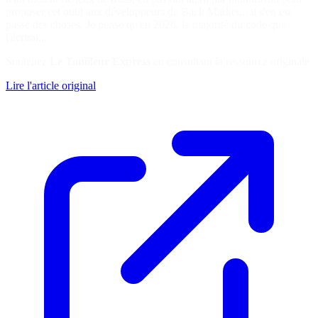
proposer cet outil aux développeurs de Back Market... il s'en est
passé des choses. Je pense qu'en 2026, la majorité du code que
j'écrirai...
Soutenez
Le Touilleur Express
en consultant la ressource originale
Lire l'article original