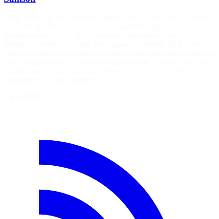
"Pour beaucoup de personnes, l'intérêt d'une conversation, c'est de
découvrir des choses qu'on ne savait pas" Série spéciale
Intelligence(s) Cet été, IFTTD part en exploration. Sur les 52
derniers épisodes, on a parlé d'intelligence artificielle 38 fois. On
maîtrise plutôt bien la partie artificielle &mdash mais l'intelligence, la
vraie, l'originale, on n'en a presque jamais parlé. Alors le temps d'un
été, on remonte à la source : 6 épisodes, 6 chercheurs, pour
comprendre ce qu'est vraiment…
5 août 2026