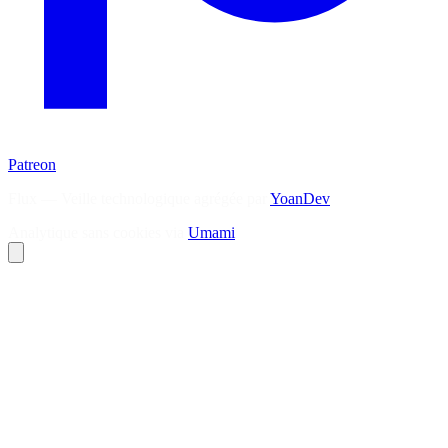
Patreon
Flux — Veille technologique agrégée par
YoanDev
Analytique sans cookies via
Umami