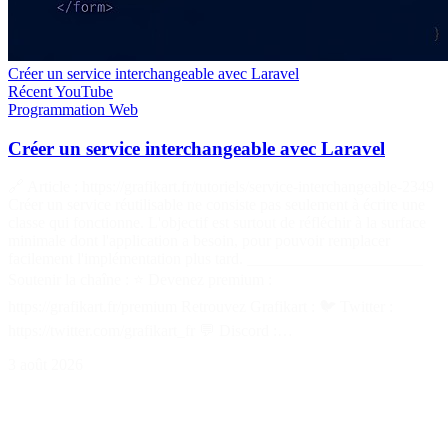
Créer un service interchangeable avec Laravel
Récent
YouTube
Programmation
Web
Créer un service interchangeable avec Laravel
🔗 Article : https://grafikart.fr/tutoriels/service-interchangeable-2349
Créer un service réutilisable ne consiste pas seulement à écrire une
classe qui fonctionne. L'objectif est surtout de réfléchir à la surface
minimale dont l'application a besoin, pour pouvoir remplacer
facilement l'implémentation plus tard. ______________________
Soutenir la chaîne : ⭐ Devenez premium :
https://grafikart.fr/premium Retrouvez Grafikart : 🐦 Twitter :
https://twitter.com/grafikart_fr 💬 Discord :…
3 août 2026