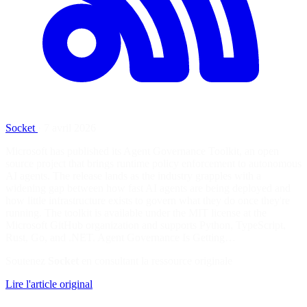
Socket
·
7 avril 2026
Microsoft has published its Agent Governance Toolkit, an open
source project that brings runtime policy enforcement to autonomous
AI agents. The release lands as the industry grapples with a
widening gap between how fast AI agents are being deployed and
how little infrastructure exists to govern what they do once they're
running. The toolkit is available under the MIT license at the
Microsoft GitHub organization and supports Python, TypeScript,
Rust, Go, and .NET. Agent Governance Is Getting…
Soutenez
Socket
en consultant la ressource originale
Lire l'article original