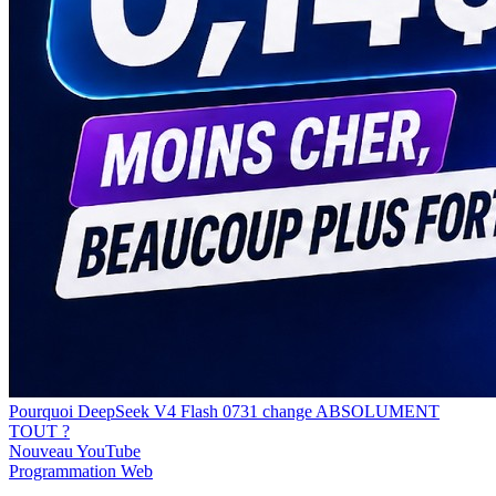
Pourquoi DeepSeek V4 Flash 0731 change ABSOLUMENT
TOUT ?
Nouveau
YouTube
Programmation
Web