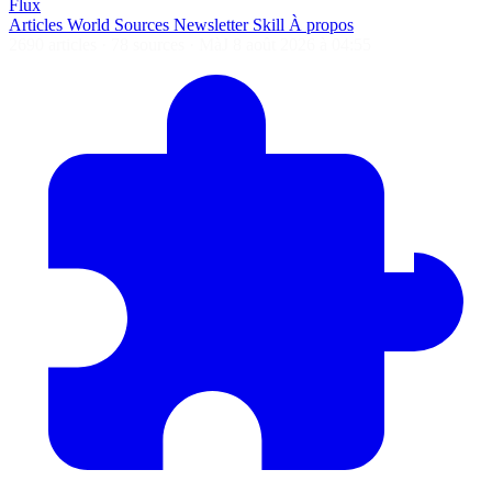
Flux
Articles
World
Sources
Newsletter
Skill
À propos
2690 articles
·
78 sources
·
MàJ 8 août 2026 à 04:55