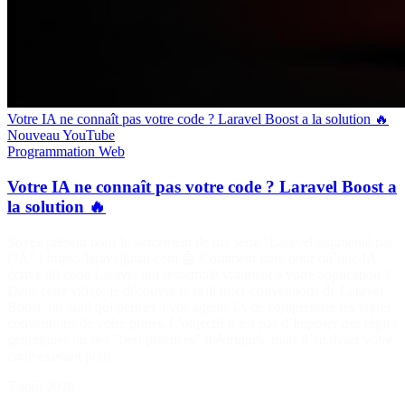
Votre IA ne connaît pas votre code ? Laravel Boost a la solution 🔥
Nouveau
YouTube
Programmation
Web
Votre IA ne connaît pas votre code ? Laravel Boost a
la solution 🔥
Soyez présent pour le lancement de ma série "Laravel augmenté par
l'IA" ! https://laraveljutsu.com 🤖 Comment faire pour qu’une IA
écrive du code Laravel qui ressemble vraiment à votre application ?
Dans cette vidéo, je découvre le skill infer-conventions de Laravel
Boost, un outil qui permet à vos agents IA de comprendre les vraies
conventions de votre projet. L’objectif n’est pas d’imposer des règles
génériques ou des "best practices" théoriques, mais d’analyser votre
code existant pour…
7 août 2026