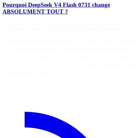
Pourquoi DeepSeek V4 Flash 0731 change
ABSOLUMENT TOUT ?
DeepSeek V4 Flash vient de faire un énorme bond en avant sur les
benchmarks dédiés aux agents IA. Coding, terminal, utilisation
d’outils… les performances progressent fortement, tout en
conservant un prix extrêmement bas. 📌 Retrouvez moi sur : ▶️ Mon
site : https://pentiminax.fr ▶️ Twitter : https://twitter.com/Pentiminax
★ Les meilleures formations pour apprendre à programmer ★ ▶️
Apprendre le C# : http://bit.ly/csharp-course-fr ▶️ Apprendre le PHP
: http://bit.ly/php-course-fr ★ Les…
7 août 2026