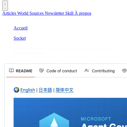
Articles
World
Sources
Newsletter
Skill
À propos
2690 articles
·
78 sources
Accueil
/
Socket
/
Microsoft Releases Open Source Toolkit for AI Agent
Runtime Security