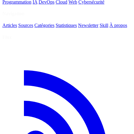
Programmation
IA
DevOps
Cloud
Web
Cybersécurité
Navigation
Articles
Sources
Catégories
Statistiques
Newsletter
Skill
À propos
Flux