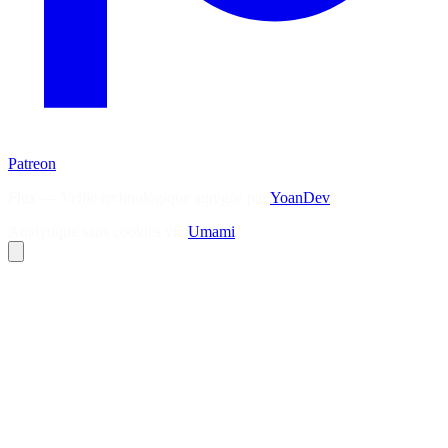
Patreon
Flux — Veille technologique agrégée par
YoanDev
Analytique sans cookies via
Umami