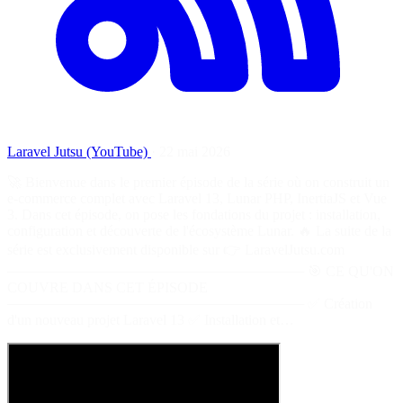
Laravel Jutsu (YouTube)
·
22 mai 2026
🚀 Bienvenue dans le premier épisode de la série où on construit un
e-commerce complet avec Laravel 13, Lunar PHP, InertiaJS et Vue
3. Dans cet épisode, on pose les fondations du projet : installation,
configuration et découverte de l'écosystème Lunar. 🔥 La suite de la
série est exclusivement disponible sur 👉 LaravelJutsu.com
────────────────────────────── 🎯 CE QU'ON
COUVRE DANS CET ÉPISODE
────────────────────────────── ✅ Création
d'un nouveau projet Laravel 13 ✅ Installation et…