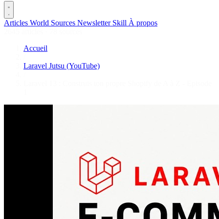
Articles
World
Sources
Newsletter
Skill
À propos
2645 articles
·
78 sources
Accueil
/
Laravel Jutsu (YouTube)
/
Laravel 13 : Construis ton propre Shopify de A à Z - Episode
1