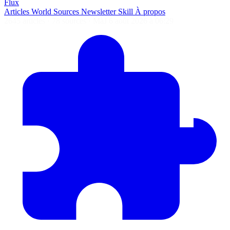
Flux
Articles
World
Sources
Newsletter
Skill
À propos
2645 articles
·
78 sources
·
MàJ 6 août 2026 à 06:29