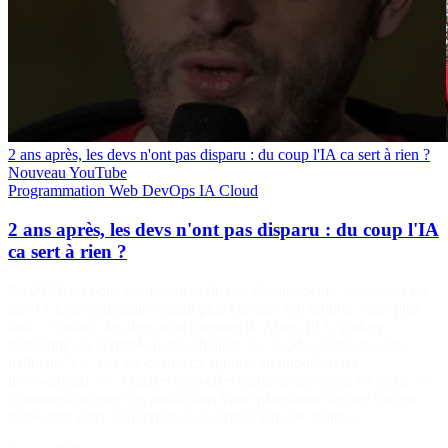
2 ans après, les devs n'ont pas disparu : du coup l'IA ca sert à rien ?
Nouveau
YouTube
Programmation
Web
DevOps
IA
Cloud
2 ans après, les devs n'ont pas disparu : du coup l'IA
ca sert à rien ?
En 2023, on nous promettait la fin des développeurs, remplacés par
une IA toute-puissante codant plus vite que son ombre. 2 ans plus
tard… spoiler : les devs sont toujours là. Alors, l’IA, gadget
marketing ou véritable game-changer ? ✅ Code assisté ou code
halluciné ? ✅ Qu’est-ce que ça apporte au quotidien (et
inversement) ? ✅ Quelles nouvelles compétences pour les techs ? ✅
Comment intégrer ces outils dans votre plateforme de dev tout en
respectant votre gouvernance sécurité ? Un talk ludique…