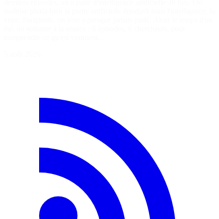
derniers épisodes, on a parlé d'intelligence artificielle 38 fois. On
maîtrise plutôt bien la partie artificielle &mdash mais l'intelligence, la
vraie, l'originale, on n'en a presque jamais parlé. Alors le temps d'un
été, on remonte à la source : 6 épisodes, 6 chercheurs, pour
comprendre ce qu'est vraiment…
5 août 2026