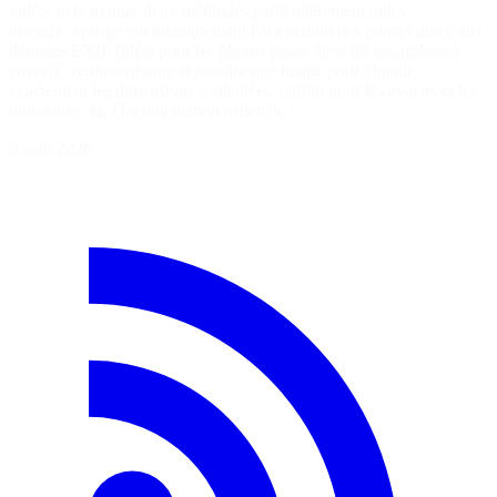
vidéo, je te montre deux méthodes particulièrement utiles : ✅
orient() : corrige automatiquement l'orientation des photos grâce aux
données EXIF (idéal pour les photos prises avec un smartphone). ✅
cover() : redimensionne et recadre une image pour obtenir
exactement les dimensions souhaitées, parfait pour les avatars et les
miniatures. 📖 Documentation officielle :…
5 août 2026