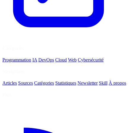
Catégories
Programmation
IA
DevOps
Cloud
Web
Cybersécurité
Navigation
Articles
Sources
Catégories
Statistiques
Newsletter
Skill
À propos
Flux