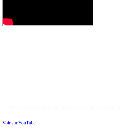
Soutenez
Laravel Jutsu (YouTube)
en consultant la ressource
originale
Voir sur YouTube