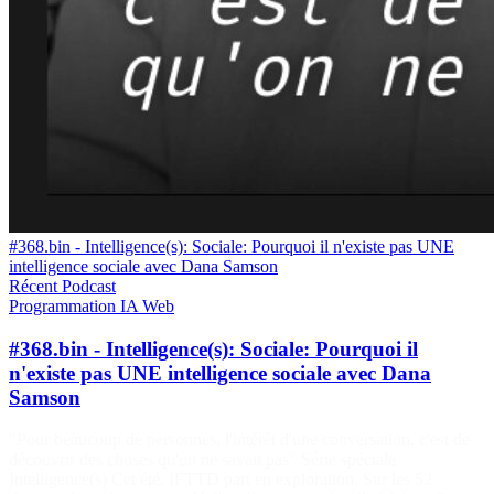
#368.bin - Intelligence(s): Sociale: Pourquoi il n'existe pas UNE
intelligence sociale avec Dana Samson
Récent
Podcast
Programmation
IA
Web
#368.bin - Intelligence(s): Sociale: Pourquoi il
n'existe pas UNE intelligence sociale avec Dana
Samson
"Pour beaucoup de personnes, l'intérêt d'une conversation, c'est de
découvrir des choses qu'on ne savait pas" Série spéciale
Intelligence(s) Cet été, IFTTD part en exploration. Sur les 52