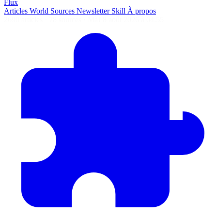
Flux
Articles
World
Sources
Newsletter
Skill
À propos
2690 articles
·
78 sources
·
MàJ 8 août 2026 à 04:55