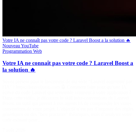
Votre IA ne connaît pas votre code ? Laravel Boost a la solution 🔥
Nouveau
YouTube
Programmation
Web
Votre IA ne connaît pas votre code ? Laravel Boost a
la solution 🔥
Soyez présent pour le lancement de ma série "Laravel augmenté par
l'IA" ! https://laraveljutsu.com 🤖 Comment faire pour qu’une IA
écrive du code Laravel qui ressemble vraiment à votre application ?
Dans cette vidéo, je découvre le skill infer-conventions de Laravel
Boost, un outil qui permet à vos agents IA de comprendre les vraies
conventions de votre projet. L’objectif n’est pas d’imposer des règles
génériques ou des "best practices" théoriques, mais d’analyser votre
code existant pour…
7 août 2026