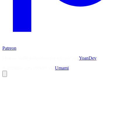
Patreon
Flux — Veille technologique agrégée par
YoanDev
Analytique sans cookies via
Umami