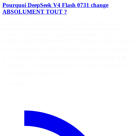
Pourquoi DeepSeek V4 Flash 0731 change
ABSOLUMENT TOUT ?
DeepSeek V4 Flash vient de faire un énorme bond en avant sur les
benchmarks dédiés aux agents IA. Coding, terminal, utilisation
d’outils… les performances progressent fortement, tout en
conservant un prix extrêmement bas. 📌 Retrouvez moi sur : ▶️ Mon
site : https://pentiminax.fr ▶️ Twitter : https://twitter.com/Pentiminax
★ Les meilleures formations pour apprendre à programmer ★ ▶️
Apprendre le C# : http://bit.ly/csharp-course-fr ▶️ Apprendre le PHP
: http://bit.ly/php-course-fr ★ Les…
7 août 2026