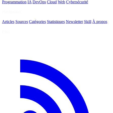
Programmation
IA
DevOps
Cloud
Web
Cybersécurité
Navigation
Articles
Sources
Catégories
Statistiques
Newsletter
Skill
À propos
Flux