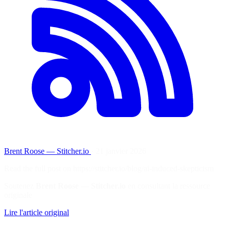
Brent Roose — Stitcher.io
·
21 janvier 2026
Read the full post on https://stitcher.io/blog/ai-induced-skepticism
Soutenez
Brent Roose — Stitcher.io
en consultant la ressource
originale
Lire l'article original