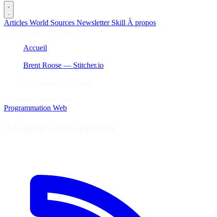
Articles
World
Sources
Newsletter
Skill
À propos
2690 articles
·
78 sources
Accueil
/
Brent Roose — Stitcher.io
/
AI-induced skepticism
AI-induced skepticism
Programmation
Web
AI-induced skepticism