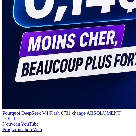
Pourquoi DeepSeek V4 Flash 0731 change ABSOLUMENT
TOUT ?
Nouveau
YouTube
Programmation
Web