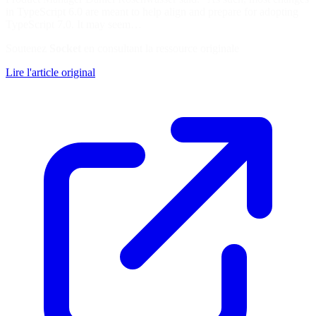
in TypeScript 6.0 are meant to help align and prepare for adopting
TypeScript 7.0. It may seem…
Soutenez
Socket
en consultant la ressource originale
Lire l'article original