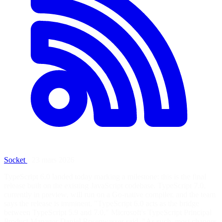
Socket
·
23 mars 2026
TypeScript 6.0 landed today marking a milestone: this is the final
release built on the existing JavaScript codebase. TypeScript 7.0,
currently in preview, will run on a Go-native compiler, and the team
says the release is imminent. "TypeScript 6.0 acts as the bridge
between TypeScript 5.9 and 7.0," Microsoft's TypeScript Principal
Product Manager Daniel Rosenwasser said. "As such, most changes