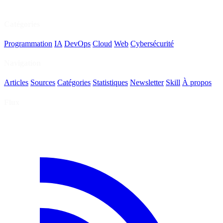
Catégories
Programmation
IA
DevOps
Cloud
Web
Cybersécurité
Navigation
Articles
Sources
Catégories
Statistiques
Newsletter
Skill
À propos
Flux