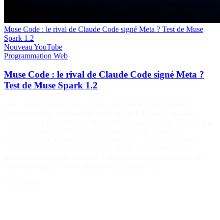
Muse Code : le rival de Claude Code signé Meta ? Test de Muse
Spark 1.2
Nouveau
YouTube
Programmation
Web
Muse Code : le rival de Claude Code signé Meta ?
Test de Muse Spark 1.2
Meta vient de lancer Muse Code, son nouvel agent IA pour le
développement, propulsé par Muse Spark 1.2. Peut-il réellement
concurrencer Claude Code, OpenAI Codex ou Gemini CLI ? Dans
cette vidéo, je teste Muse Code sur un véritable projet de
développement afin d’évaluer ses capacités : compréhension du
code, génération de fonctionnalités, modification de plusieurs
fichiers, utilisation du terminal et qualité des résultats. Muse Code
peut-il devenir une vraie alternative aux agents de…
6 août 2026