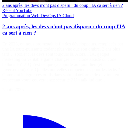
2 ans après, les devs n'ont pas disparu : du coup l'IA ca sert à rien ?
Récent
YouTube
Programmation
Web
DevOps
IA
Cloud
2 ans après, les devs n'ont pas disparu : du coup l'IA
ca sert à rien ?
En 2023, on nous promettait la fin des développeurs, remplacés par
une IA toute-puissante codant plus vite que son ombre. 2 ans plus
tard… spoiler : les devs sont toujours là. Alors, l’IA, gadget
marketing ou véritable game-changer ? ✅ Code assisté ou code
halluciné ? ✅ Qu’est-ce que ça apporte au quotidien (et
inversement) ? ✅ Quelles nouvelles compétences pour les techs ? ✅
Comment intégrer ces outils dans votre plateforme de dev tout en
respectant votre gouvernance sécurité ? Un talk ludique…
5 août 2026