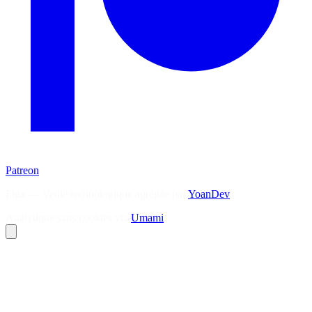
Patreon
Flux — Veille technologique agrégée par
YoanDev
Analytique sans cookies via
Umami