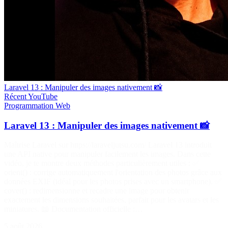
Laravel 13 : Manipuler des images nativement 📸
Récent
YouTube
Programmation
Web
Laravel 13 : Manipuler des images nativement 📸
Maîtrise Laravel sur https://laraveljutsu.com/ Laravel 13 introduit
une API native pour manipuler facilement les images. Dans cette
vidéo, je te montre deux méthodes particulièrement utiles : ✅
orient() : corrige automatiquement l'orientation des photos grâce aux
données EXIF (idéal pour les photos prises avec un smartphone). ✅
cover() : redimensionne et recadre une image pour obtenir
exactement les dimensions souhaitées, parfait pour les avatars et les
miniatures. 📖 Documentation officielle :…
5 août 2026