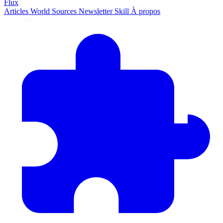
Flux
Articles
World
Sources
Newsletter
Skill
À propos
2675 articles
·
78 sources
·
MàJ 7 août 2026 à 05:40