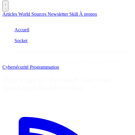
Articles
World
Sources
Newsletter
Skill
À propos
2675 articles
·
78 sources
Accueil
/
Socket
/
TypeScript 6.0 Released: The Final JavaScript-Based Version
TypeScript 6.0 Released: The Final JavaScript-Based Version
Cybersécurité
Programmation
TypeScript 6.0 Released: The Final
JavaScript-Based Version