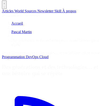
Articles
World
Sources
Newsletter
Skill
À propos
2675 articles
·
78 sources
Accueil
/
Pascal Martin
/
Des générations et des technologies… et une histoire qui se
répète
Des générations et des technologies… et une histoire qui se répète
Programmation
DevOps
Cloud
Des générations et des technologies… et
une histoire qui se répète