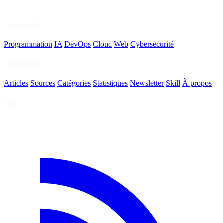
Catégories
Programmation
IA
DevOps
Cloud
Web
Cybersécurité
Navigation
Articles
Sources
Catégories
Statistiques
Newsletter
Skill
À propos
Flux