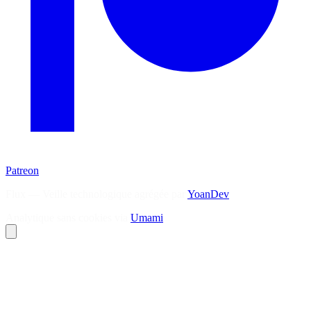
Patreon
Flux — Veille technologique agrégée par
YoanDev
Analytique sans cookies via
Umami