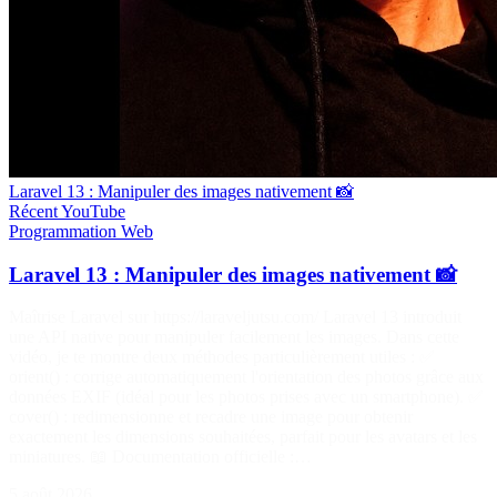
Laravel 13 : Manipuler des images nativement 📸
Récent
YouTube
Programmation
Web
Laravel 13 : Manipuler des images nativement 📸
Maîtrise Laravel sur https://laraveljutsu.com/ Laravel 13 introduit
une API native pour manipuler facilement les images. Dans cette
vidéo, je te montre deux méthodes particulièrement utiles : ✅
orient() : corrige automatiquement l'orientation des photos grâce aux
données EXIF (idéal pour les photos prises avec un smartphone). ✅
cover() : redimensionne et recadre une image pour obtenir
exactement les dimensions souhaitées, parfait pour les avatars et les
miniatures. 📖 Documentation officielle :…
5 août 2026