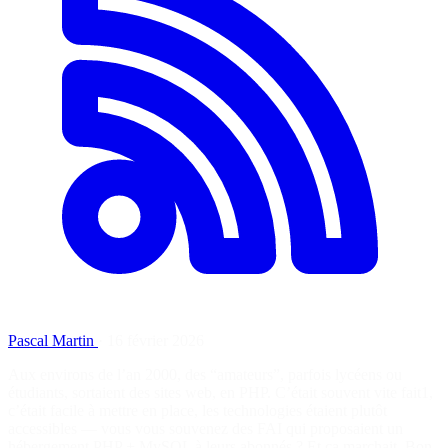
Pascal Martin
·
16 février 2026
Aux environs de l’an 2000, des “amateurs”, parfois lycéens ou
étudiants, sortaient des sites web, en PHP. C’était souvent vite fait1,
c’était facile à mettre en place, les technologies étaient plutôt
accessibles — vous vous souvenez des FAI qui proposaient un
hébergement PHP + MySQL à leurs abonnés ? Et ça marchait. Bon,