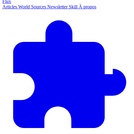
Flux
Articles
World
Sources
Newsletter
Skill
À propos
2675 articles
·
78 sources
·
MàJ 7 août 2026 à 05:40