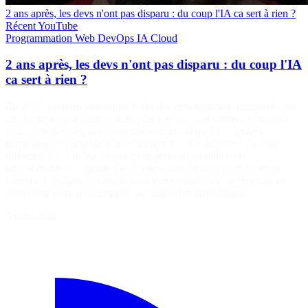
2 ans après, les devs n'ont pas disparu : du coup l'IA ca sert à rien ?
Récent
YouTube
Programmation
Web
DevOps
IA
Cloud
2 ans après, les devs n'ont pas disparu : du coup l'IA
ca sert à rien ?
En 2023, on nous promettait la fin des développeurs, remplacés par
une IA toute-puissante codant plus vite que son ombre. 2 ans plus
tard… spoiler : les devs sont toujours là. Alors, l’IA, gadget
marketing ou véritable game-changer ? ✅ Code assisté ou code
halluciné ? ✅ Qu’est-ce que ça apporte au quotidien (et
inversement) ? ✅ Quelles nouvelles compétences pour les techs ? ✅
Comment intégrer ces outils dans votre plateforme de dev tout en
respectant votre gouvernance sécurité ? Un talk ludique…
5 août 2026