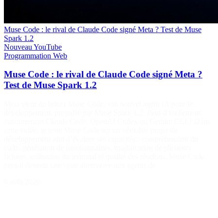
Muse Code : le rival de Claude Code signé Meta ? Test de Muse
Spark 1.2
Nouveau
YouTube
Programmation
Web
Muse Code : le rival de Claude Code signé Meta ?
Test de Muse Spark 1.2
Meta vient de lancer Muse Code, son nouvel agent IA pour le
développement, propulsé par Muse Spark 1.2. Peut-il réellement
concurrencer Claude Code, OpenAI Codex ou Gemini CLI ? Dans
cette vidéo, je teste Muse Code sur un véritable projet de
développement afin d’évaluer ses capacités : compréhension du
code, génération de fonctionnalités, modification de plusieurs
fichiers, utilisation du terminal et qualité des résultats. Muse Code
peut-il devenir une vraie alternative aux agents de…
6 août 2026