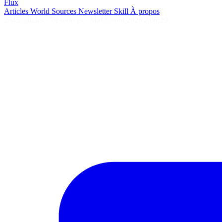
Flux
Articles
World
Sources
Newsletter
Skill
À propos
2645 articles
·
78 sources
·
MàJ 6 août 2026 à 06:29