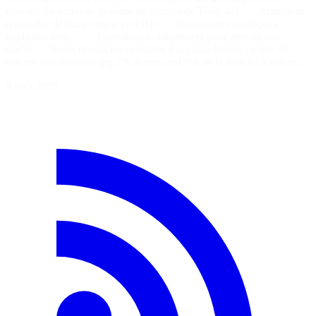
majeurs du nouveau système de macros de Twig 4.0 : ✅ Arguments
requis par défaut (comme en PHP) ✅ Arguments variadiques
explicites avec ... ✅ Parenthèses obligatoires pour appeler une
macro ✅ Noms de macros sensibles à la casse Bonus : noms de
macros dynamiques, tag {% deprecated %}, et la marche à suivre…
8 août 2026