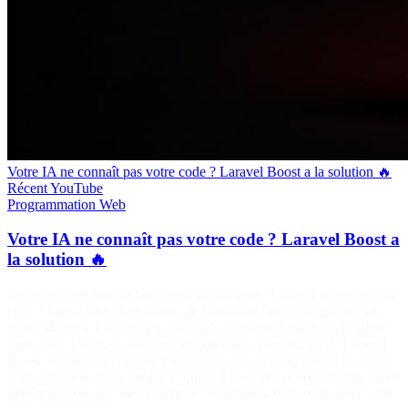
Votre IA ne connaît pas votre code ? Laravel Boost a la solution 🔥
Récent
YouTube
Programmation
Web
Votre IA ne connaît pas votre code ? Laravel Boost a
la solution 🔥
Soyez présent pour le lancement de ma série "Laravel augmenté par
l'IA" ! https://laraveljutsu.com 🤖 Comment faire pour qu’une IA
écrive du code Laravel qui ressemble vraiment à votre application ?
Dans cette vidéo, je découvre le skill infer-conventions de Laravel
Boost, un outil qui permet à vos agents IA de comprendre les vraies
conventions de votre projet. L’objectif n’est pas d’imposer des règles
génériques ou des "best practices" théoriques, mais d’analyser votre