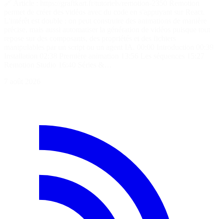
🔗 Article : https://grafikart.fr/tutoriels/remotion-2350 Remotion
permet de créer des vidéos avec du code en s'appuyant sur React.
L'intérêt est double : on peut construire des animations de manière
précise, mais aussi automatiser la génération de vidéos puisque tout
repose sur des composants, des propriétés et des fichiers
manipulables par un script ou un agent IA. 00:00 Introduction 00:39
Installation 02:38 Première animation 13:56 Les séquences 15:27
Remotion Studio 16:40 Séries &…
7 août 2026