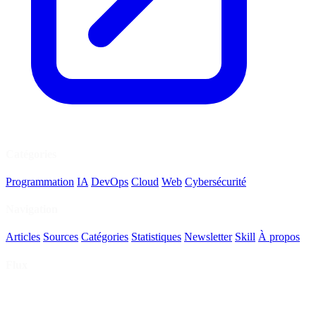
Catégories
Programmation
IA
DevOps
Cloud
Web
Cybersécurité
Navigation
Articles
Sources
Catégories
Statistiques
Newsletter
Skill
À propos
Flux