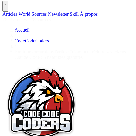
Articles
World
Sources
Newsletter
Skill
À propos
2693 articles
·
78 sources
Accueil
/
CodeCodeCoders
/
Erratum: erreur dans l'article "Comment réduire ses tokens
Claude Code : 5 habitudes gratuites"