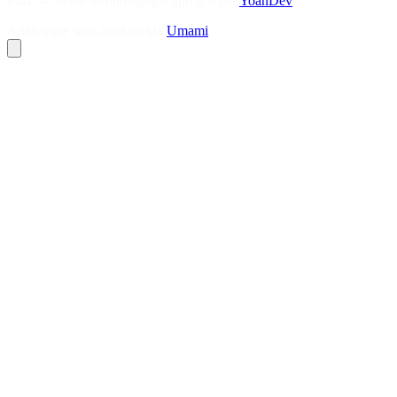
Flux — Veille technologique agrégée par
YoanDev
Analytique sans cookies via
Umami