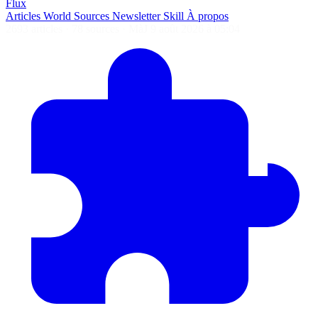
Flux
Articles
World
Sources
Newsletter
Skill
À propos
2693 articles
·
78 sources
·
MàJ 9 août 2026 à 05:04