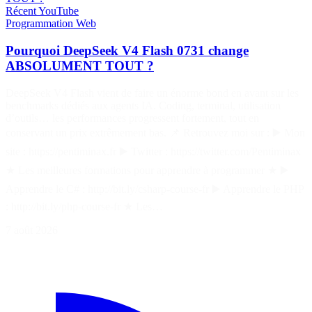
Récent
YouTube
Programmation
Web
Pourquoi DeepSeek V4 Flash 0731 change
ABSOLUMENT TOUT ?
DeepSeek V4 Flash vient de faire un énorme bond en avant sur les
benchmarks dédiés aux agents IA. Coding, terminal, utilisation
d’outils… les performances progressent fortement, tout en
conservant un prix extrêmement bas. 📌 Retrouvez moi sur : ▶️ Mon
site : https://pentiminax.fr ▶️ Twitter : https://twitter.com/Pentiminax
★ Les meilleures formations pour apprendre à programmer ★ ▶️
Apprendre le C# : http://bit.ly/csharp-course-fr ▶️ Apprendre le PHP
: http://bit.ly/php-course-fr ★ Les…
7 août 2026