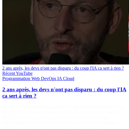
2 ans après, les devs n'ont pas disparu : du coup l'IA ca sert à rien ?
Récent
YouTube
Programmation
Web
DevOps
IA
Cloud
2 ans après, les devs n'ont pas disparu : du coup l'IA
ca sert à rien ?
En 2023, on nous promettait la fin des développeurs, remplacés par
une IA toute-puissante codant plus vite que son ombre. 2 ans plus
tard… spoiler : les devs sont toujours là. Alors, l’IA, gadget
marketing ou véritable game-changer ? ✅ Code assisté ou code
halluciné ? ✅ Qu’est-ce que ça apporte au quotidien (et