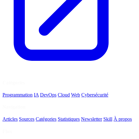
Catégories
Programmation
IA
DevOps
Cloud
Web
Cybersécurité
Navigation
Articles
Sources
Catégories
Statistiques
Newsletter
Skill
À propos
Flux