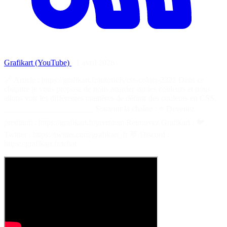
Grafikart (YouTube)
·
1 avril 2026
🔗 Article : https://grafikart.fr/tutoriels/css-colors-2322 Dans ce
chapitre je vous propose de nous attarder sur les couleurs et nous
allons voir les différentes manières de définir des couleurs en CSS.
______________________ Soutenir la chaîne : ⭐ Devenez
premium : https://grafikart.fr/premium Retrouvez Grafikart : 🐦
Twitter : https://twitter.com/grafikart_fr 💬 Discord :
https://grafikart.fr/tchat