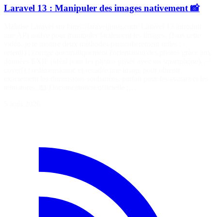
Laravel 13 : Manipuler des images nativement 📸
Maîtrise Laravel sur https://laraveljutsu.com/ Laravel 13 introduit
une API native pour manipuler facilement les images. Dans cette
vidéo, je te montre deux méthodes particulièrement utiles : ✅
orient() : corrige automatiquement l'orientation des photos grâce aux
données EXIF (idéal pour les photos prises avec un smartphone). ✅
cover() : redimensionne et recadre une image pour obtenir
exactement les dimensions souhaitées, parfait pour les avatars et les
miniatures. 📖 Documentation officielle :…
5 août 2026