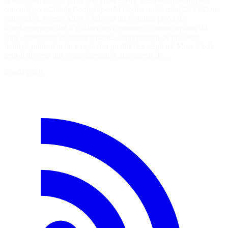
développement, propulsé par Muse Spark 1.2. Peut-il réellement
concurrencer Claude Code, OpenAI Codex ou Gemini CLI ? Dans
cette vidéo, je teste Muse Code sur un véritable projet de
développement afin d’évaluer ses capacités : compréhension du
code, génération de fonctionnalités, modification de plusieurs
fichiers, utilisation du terminal et qualité des résultats. Muse Code
peut-il devenir une vraie alternative aux agents de…
6 août 2026