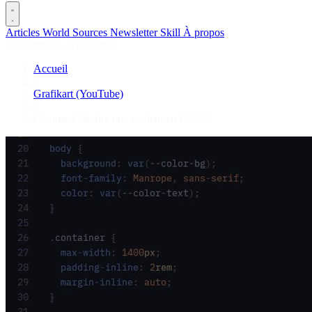
Articles
World
Sources
Newsletter
Skill
À propos
2675 articles
·
78 sources
Accueil
/
Grafikart (YouTube)
/
Comment décrire une couleur en CSS ?