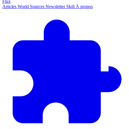
Flux
Articles
World
Sources
Newsletter
Skill
À propos
2675 articles
·
78 sources
·
MàJ 7 août 2026 à 05:40