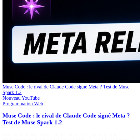
Muse Code : le rival de Claude Code signé Meta ? Test de Muse
Spark 1.2
Nouveau
YouTube
Programmation
Web
Muse Code : le rival de Claude Code signé Meta ?
Test de Muse Spark 1.2
Meta vient de lancer Muse Code, son nouvel agent IA pour le