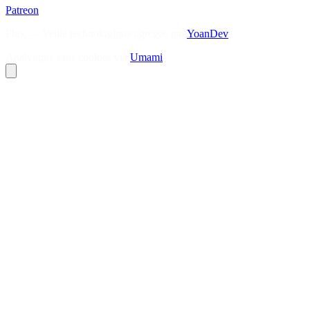
Patreon
Flux — Veille technologique agrégée par
YoanDev
Analytique sans cookies via
Umami