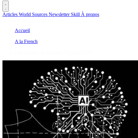
Articles
World
Sources
Newsletter
Skill
À propos
2645 articles
·
78 sources
Accueil
/
A la French
/
Les modèles du monde: l’IA post LLM