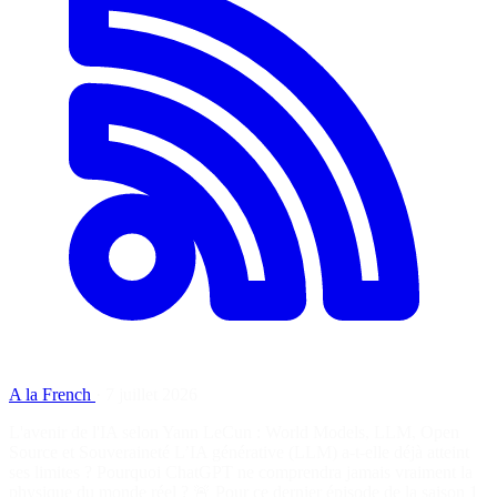
A la French
·
7 juillet 2026
L'avenir de l'IA selon Yann LeCun : World Models, LLM, Open
Source et Souveraineté L’IA générative (LLM) a-t-elle déjà atteint
ses limites ? Pourquoi ChatGPT ne comprendra jamais vraiment la
physique du monde réel ? 🚨 Pour ce dernier épisode de la saison 1