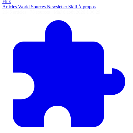
Flux
Articles
World
Sources
Newsletter
Skill
À propos
2645 articles
·
78 sources
·
MàJ 6 août 2026 à 06:29