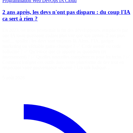
Programmation
Web
DevOps
IA
Cloud
2 ans après, les devs n'ont pas disparu : du coup l'IA
ca sert à rien ?
En 2023, on nous promettait la fin des développeurs, remplacés par
une IA toute-puissante codant plus vite que son ombre. 2 ans plus
tard… spoiler : les devs sont toujours là. Alors, l’IA, gadget
marketing ou véritable game-changer ? ✅ Code assisté ou code
halluciné ? ✅ Qu’est-ce que ça apporte au quotidien (et
inversement) ? ✅ Quelles nouvelles compétences pour les techs ? ✅
Comment intégrer ces outils dans votre plateforme de dev tout en
respectant votre gouvernance sécurité ? Un talk ludique…
5 août 2026