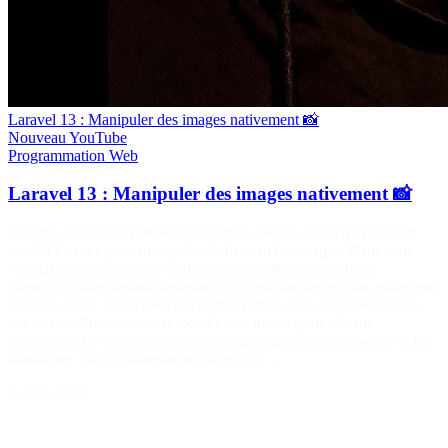
Laravel 13 : Manipuler des images nativement 📸
Nouveau
YouTube
Programmation
Web
Laravel 13 : Manipuler des images nativement 📸
Maîtrise Laravel sur https://laraveljutsu.com/ Laravel 13 introduit
une API native pour manipuler facilement les images. Dans cette
vidéo, je te montre deux méthodes particulièrement utiles : ✅
orient() : corrige automatiquement l'orientation des photos grâce aux
données EXIF (idéal pour les photos prises avec un smartphone). ✅
cover() : redimensionne et recadre une image pour obtenir
exactement les dimensions souhaitées, parfait pour les avatars et les
miniatures. 📖 Documentation officielle :…
5 août 2026