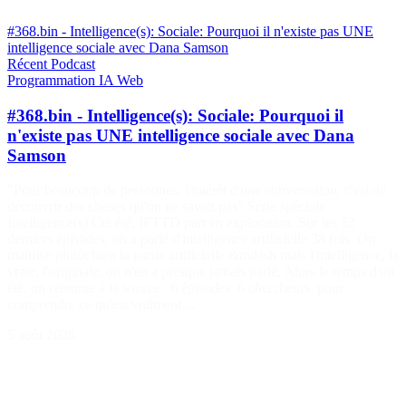
#368.bin - Intelligence(s): Sociale: Pourquoi il n'existe pas UNE
intelligence sociale avec Dana Samson
Récent
Podcast
Programmation
IA
Web
#368.bin - Intelligence(s): Sociale: Pourquoi il
n'existe pas UNE intelligence sociale avec Dana
Samson
"Pour beaucoup de personnes, l'intérêt d'une conversation, c'est de
découvrir des choses qu'on ne savait pas" Série spéciale
Intelligence(s) Cet été, IFTTD part en exploration. Sur les 52
derniers épisodes, on a parlé d'intelligence artificielle 38 fois. On
maîtrise plutôt bien la partie artificielle &mdash mais l'intelligence, la
vraie, l'originale, on n'en a presque jamais parlé. Alors le temps d'un
été, on remonte à la source : 6 épisodes, 6 chercheurs, pour
comprendre ce qu'est vraiment…
5 août 2026