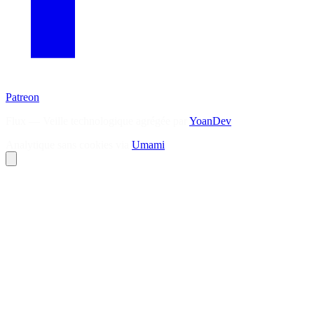
Patreon
Flux — Veille technologique agrégée par
YoanDev
Analytique sans cookies via
Umami