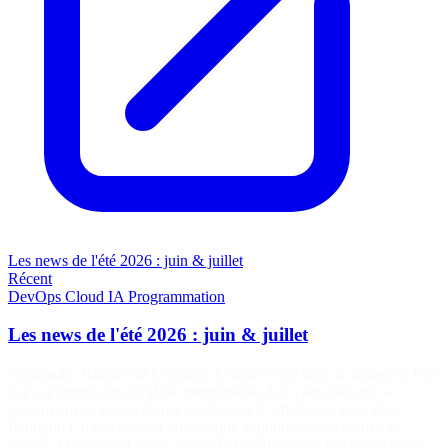
Les news de l'été 2026 : juin & juillet
Récent
DevOps
Cloud
IA
Programmation
Les news de l'été 2026 : juin & juillet
Ganapathy Kumar sur Unsplash Et nous voici déjà au milieu de l’été
et j’ai l’impression qu’il est interminable. Les canicules qui se
suivent ont eu raison de ma production d’articles sur mon blog.
Pourtant, j’ai des idées d’articles que je publierai sûrement à la
rentrée. Que s’est-il passé depuis le Breizhcamp ? J’ai pu assister à