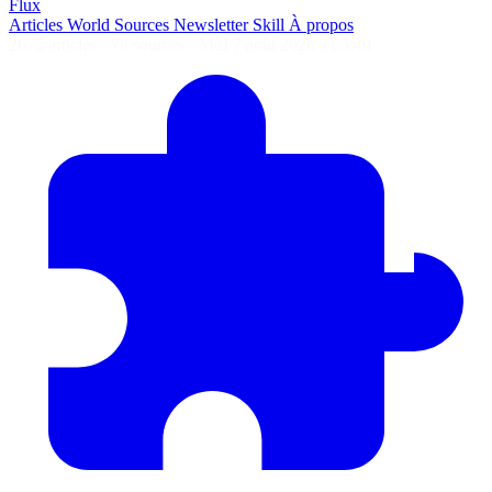
Flux
Articles
World
Sources
Newsletter
Skill
À propos
2675 articles
·
78 sources
·
MàJ 7 août 2026 à 05:40