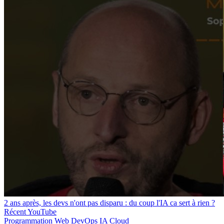
2 ans après, les devs n'ont pas disparu : du coup l'IA ca sert à rien ?
Récent
YouTube
Programmation
Web
DevOps
IA
Cloud