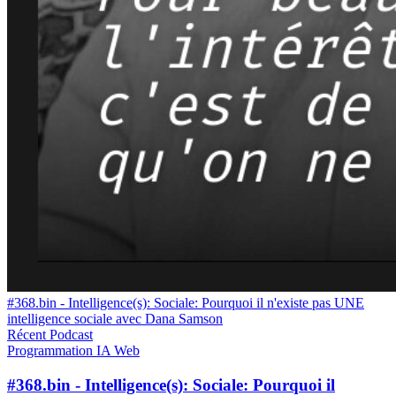
#368.bin - Intelligence(s): Sociale: Pourquoi il n'existe pas UNE
intelligence sociale avec Dana Samson
Récent
Podcast
Programmation
IA
Web
#368.bin - Intelligence(s): Sociale: Pourquoi il