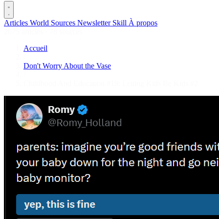
Articles
World
Sources
Newsletter
Skill
À propos
2675 articles
·
78 sources
Accueil
/
Don't Worry About the Vase
/
Childhood And Education #19: Letting Kids Be Kids #2