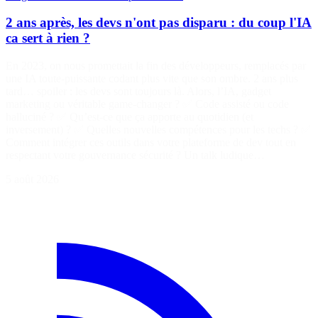
2 ans après, les devs n'ont pas disparu : du coup l'IA
ca sert à rien ?
En 2023, on nous promettait la fin des développeurs, remplacés par
une IA toute-puissante codant plus vite que son ombre. 2 ans plus
tard… spoiler : les devs sont toujours là. Alors, l’IA, gadget
marketing ou véritable game-changer ? ✅ Code assisté ou code
halluciné ? ✅ Qu’est-ce que ça apporte au quotidien (et
inversement) ? ✅ Quelles nouvelles compétences pour les techs ? ✅
Comment intégrer ces outils dans votre plateforme de dev tout en
respectant votre gouvernance sécurité ? Un talk ludique…
5 août 2026