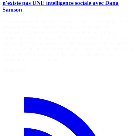
n'existe pas UNE intelligence sociale avec Dana
Samson
"Pour beaucoup de personnes, l'intérêt d'une conversation, c'est de
découvrir des choses qu'on ne savait pas" Série spéciale
Intelligence(s) Cet été, IFTTD part en exploration. Sur les 52
derniers épisodes, on a parlé d'intelligence artificielle 38 fois. On
maîtrise plutôt bien la partie artificielle &mdash mais l'intelligence, la
vraie, l'originale, on n'en a presque jamais parlé. Alors le temps d'un
été, on remonte à la source : 6 épisodes, 6 chercheurs, pour
comprendre ce qu'est vraiment…
5 août 2026