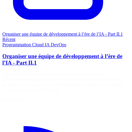
Organiser une équipe de développement à l’ère de l’IA - Part II.1
Récent
Programmation
Cloud
IA
DevOps
Organiser une équipe de développement à l’ère de
l’IA - Part II.1
'impact de l'IA agentique sur la création de valeur dans le
développement logiciel. Celle-ci se déplace progressivement de la
production de code vers la compréhension du métier, la qualité du
contexte et la prise de décision.
4 août 2026