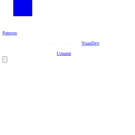
Patreon
Flux — Veille technologique agrégée par
YoanDev
Analytique sans cookies via
Umami