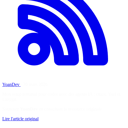
YoanDev
·
30 mars 2026
Mon setup terminal pour coder avec des agents IA : cmux, Yazi et
Lazygit.
Soutenez
YoanDev
en consultant la ressource originale
Lire l'article original