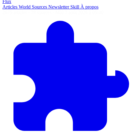
Flux
Articles
World
Sources
Newsletter
Skill
À propos
2675 articles
·
78 sources
·
MàJ 7 août 2026 à 05:40