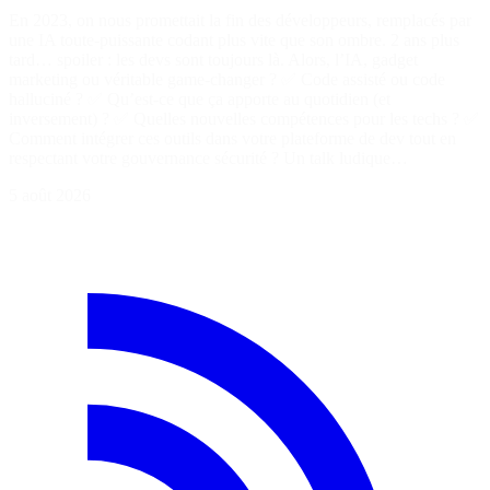
En 2023, on nous promettait la fin des développeurs, remplacés par
une IA toute-puissante codant plus vite que son ombre. 2 ans plus
tard… spoiler : les devs sont toujours là. Alors, l’IA, gadget
marketing ou véritable game-changer ? ✅ Code assisté ou code
halluciné ? ✅ Qu’est-ce que ça apporte au quotidien (et
inversement) ? ✅ Quelles nouvelles compétences pour les techs ? ✅
Comment intégrer ces outils dans votre plateforme de dev tout en
respectant votre gouvernance sécurité ? Un talk ludique…
5 août 2026