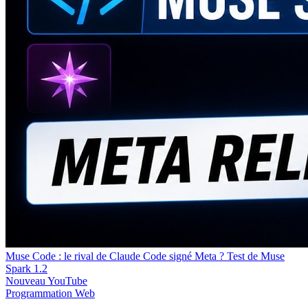
Muse Code : le rival de Claude Code signé Meta ? Test de Muse
Spark 1.2
Nouveau
YouTube
Programmation
Web