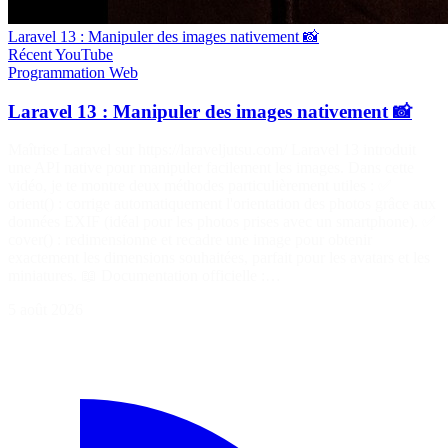
Laravel 13 : Manipuler des images nativement 📸
Récent
YouTube
Programmation
Web
Laravel 13 : Manipuler des images nativement 📸
Maîtrise Laravel sur https://laraveljutsu.com/ Laravel 13 introduit
une API native pour manipuler facilement les images. Dans cette
vidéo, je te montre deux méthodes particulièrement utiles : ✅
orient() : corrige automatiquement l'orientation des photos grâce aux
données EXIF (idéal pour les photos prises avec un smartphone). ✅
cover() : redimensionne et recadre une image pour obtenir
exactement les dimensions souhaitées, parfait pour les avatars et les
miniatures. 📖 Documentation officielle :…
5 août 2026