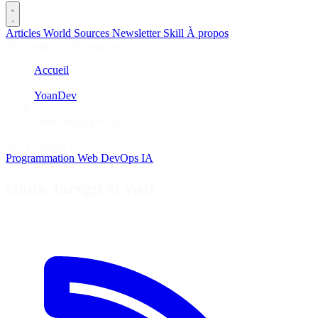
Articles
World
Sources
Newsletter
Skill
À propos
2675 articles
·
78 sources
Accueil
/
YoanDev
/
cmux, lazygit et yazi
cmux, lazygit et yazi
Programmation
Web
DevOps
IA
cmux, lazygit et yazi