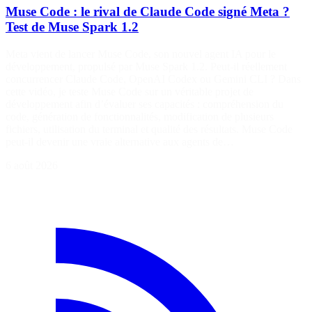
Muse Code : le rival de Claude Code signé Meta ?
Test de Muse Spark 1.2
Meta vient de lancer Muse Code, son nouvel agent IA pour le
développement, propulsé par Muse Spark 1.2. Peut-il réellement
concurrencer Claude Code, OpenAI Codex ou Gemini CLI ? Dans
cette vidéo, je teste Muse Code sur un véritable projet de
développement afin d’évaluer ses capacités : compréhension du
code, génération de fonctionnalités, modification de plusieurs
fichiers, utilisation du terminal et qualité des résultats. Muse Code
peut-il devenir une vraie alternative aux agents de…
6 août 2026