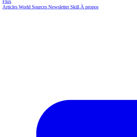
Flux
Articles
World
Sources
Newsletter
Skill
À propos
2675 articles
·
78 sources
·
MàJ 7 août 2026 à 05:40