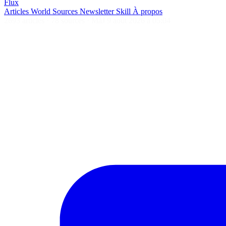
Flux
Articles
World
Sources
Newsletter
Skill
À propos
2693 articles
·
78 sources
·
MàJ 9 août 2026 à 05:04