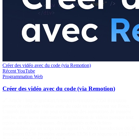
Créer des vidéo avec du code (via Remotion)
Récent
YouTube
Programmation
Web
Créer des vidéo avec du code (via Remotion)
🔗 Article : https://grafikart.fr/tutoriels/remotion-2350 Remotion
permet de créer des vidéos avec du code en s'appuyant sur React.
L'intérêt est double : on peut construire des animations de manière
précise, mais aussi automatiser la génération de vidéos puisque tout
repose sur des composants, des propriétés et des fichiers
manipulables par un script ou un agent IA. 00:00 Introduction 00:39
Installation 02:38 Première animation 13:56 Les séquences 15:27