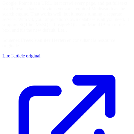
Google. Point it at a URL, let it crawl every page, and get full-text
search results back. Previous versions required Meilisearch as the
search engine. That works well, but it means running a separate
service. With v3, your application's own database is all you need. It
supports SQLite, MySQL, PostgreSQL, and MariaDB out of the
box, and it's the new default. Let…
Soutenez
Freek Van der Herten
en consultant la ressource
originale
Lire l'article original