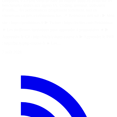
DeepSeek V4 Flash vient de faire un énorme bond en avant sur les
benchmarks dédiés aux agents IA. Coding, terminal, utilisation
d’outils… les performances progressent fortement, tout en
conservant un prix extrêmement bas. 📌 Retrouvez moi sur : ▶️ Mon
site : https://pentiminax.fr ▶️ Twitter : https://twitter.com/Pentiminax
★ Les meilleures formations pour apprendre à programmer ★ ▶️
Apprendre le C# : http://bit.ly/csharp-course-fr ▶️ Apprendre le PHP
: http://bit.ly/php-course-fr ★ Les…
7 août 2026