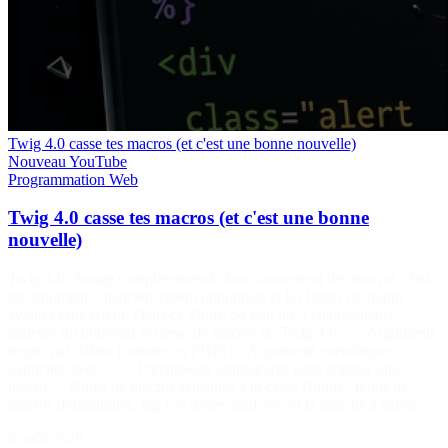
Twig 4.0 casse tes macros (et c'est une bonne nouvelle)
Nouveau
YouTube
Programmation
Web
Twig 4.0 casse tes macros (et c'est une bonne
nouvelle)
Twig 4.0 change complètement le fonctionnement des macros : fini
les arguments silencieusement optionnels et les fautes de frappe
avalées sans erreur. Dans ce Short, on voit les 4 changements
majeurs du nouveau système de macros de Twig 4.0 : ✅ Arguments
requis par défaut (comme en PHP) ✅ Arguments variadiques
explicites avec ... ✅ Parenthèses obligatoires pour appeler une
macro ✅ Noms de macros sensibles à la casse Bonus : noms de
macros dynamiques, tag {% deprecated %}, et la marche à suivre…
8 août 2026