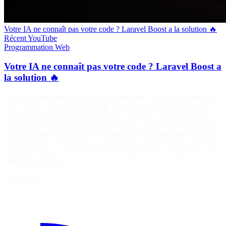
Votre IA ne connaît pas votre code ? Laravel Boost a la solution 🔥
Récent
YouTube
Programmation
Web
Votre IA ne connaît pas votre code ? Laravel Boost a
la solution 🔥
Soyez présent pour le lancement de ma série "Laravel augmenté par
l'IA" ! https://laraveljutsu.com 🤖 Comment faire pour qu’une IA
écrive du code Laravel qui ressemble vraiment à votre application ?
Dans cette vidéo, je découvre le skill infer-conventions de Laravel
Boost, un outil qui permet à vos agents IA de comprendre les vraies
conventions de votre projet. L’objectif n’est pas d’imposer des règles
génériques ou des "best practices" théoriques, mais d’analyser votre
code existant pour…
7 août 2026