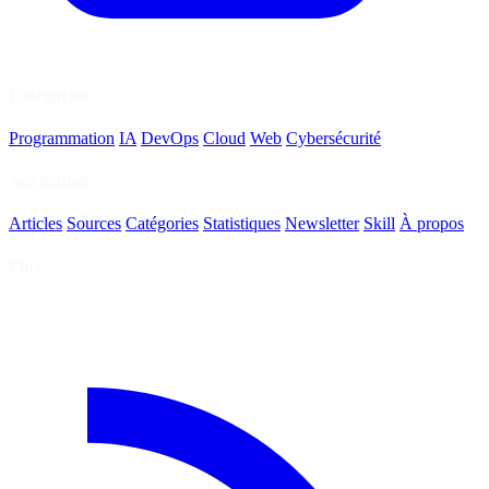
Catégories
Programmation
IA
DevOps
Cloud
Web
Cybersécurité
Navigation
Articles
Sources
Catégories
Statistiques
Newsletter
Skill
À propos
Flux