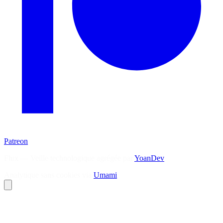
Patreon
Flux — Veille technologique agrégée par
YoanDev
Analytique sans cookies via
Umami