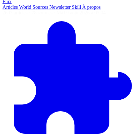
Flux
Articles
World
Sources
Newsletter
Skill
À propos
2693 articles
·
78 sources
·
MàJ 9 août 2026 à 05:04