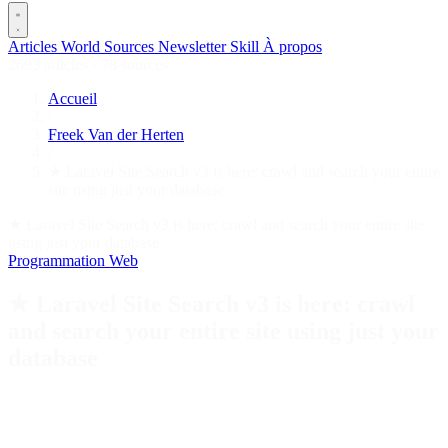
Articles
World
Sources
Newsletter
Skill
À propos
2693 articles
·
78 sources
Accueil
/
Freek Van der Herten
/
★ Laravel Site Search v3 is here: crawl and search your entire
site using just your database
★ Laravel Site Search v3 is here: crawl and search your entire site
using just your database
Programmation
Web
★ Laravel Site Search v3 is here: crawl
and search your entire site using just your
database