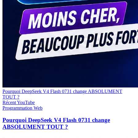
Pourquoi DeepSeek V4 Flash 0731 change ABSOLUMENT
TOUT ?
Récent
YouTube
Programmation
Web
Pourquoi DeepSeek V4 Flash 0731 change
ABSOLUMENT TOUT ?