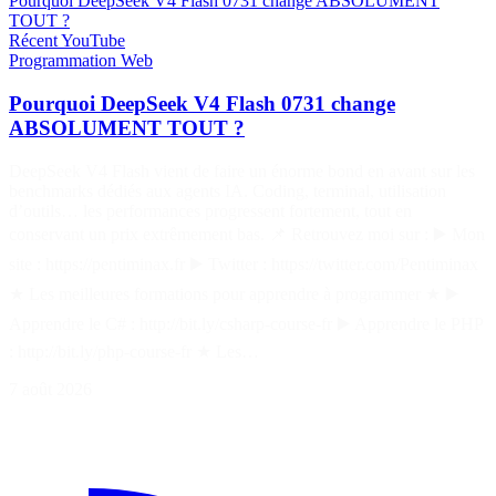
Pourquoi DeepSeek V4 Flash 0731 change ABSOLUMENT
TOUT ?
Récent
YouTube
Programmation
Web
Pourquoi DeepSeek V4 Flash 0731 change
ABSOLUMENT TOUT ?
DeepSeek V4 Flash vient de faire un énorme bond en avant sur les
benchmarks dédiés aux agents IA. Coding, terminal, utilisation
d’outils… les performances progressent fortement, tout en
conservant un prix extrêmement bas. 📌 Retrouvez moi sur : ▶️ Mon
site : https://pentiminax.fr ▶️ Twitter : https://twitter.com/Pentiminax
★ Les meilleures formations pour apprendre à programmer ★ ▶️
Apprendre le C# : http://bit.ly/csharp-course-fr ▶️ Apprendre le PHP
: http://bit.ly/php-course-fr ★ Les…
7 août 2026