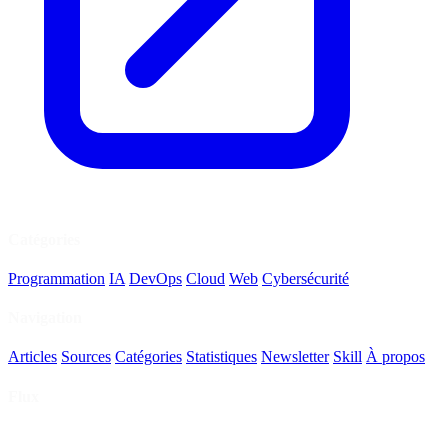
Catégories
Programmation
IA
DevOps
Cloud
Web
Cybersécurité
Navigation
Articles
Sources
Catégories
Statistiques
Newsletter
Skill
À propos
Flux