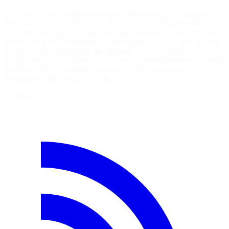
🔗 Article : https://grafikart.fr/tutoriels/remotion-2350 Remotion
permet de créer des vidéos avec du code en s'appuyant sur React.
L'intérêt est double : on peut construire des animations de manière
précise, mais aussi automatiser la génération de vidéos puisque tout
repose sur des composants, des propriétés et des fichiers
manipulables par un script ou un agent IA. 00:00 Introduction 00:39
Installation 02:38 Première animation 13:56 Les séquences 15:27
Remotion Studio 16:40 Séries &…
7 août 2026