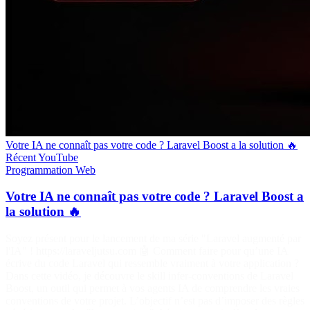
Votre IA ne connaît pas votre code ? Laravel Boost a la solution 🔥
Récent
YouTube
Programmation
Web
Votre IA ne connaît pas votre code ? Laravel Boost a
la solution 🔥
Soyez présent pour le lancement de ma série "Laravel augmenté par
l'IA" ! https://laraveljutsu.com 🤖 Comment faire pour qu’une IA
écrive du code Laravel qui ressemble vraiment à votre application ?
Dans cette vidéo, je découvre le skill infer-conventions de Laravel
Boost, un outil qui permet à vos agents IA de comprendre les vraies
conventions de votre projet. L’objectif n’est pas d’imposer des règles