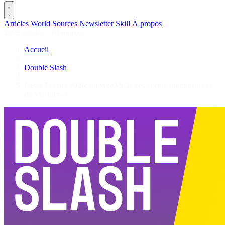
Articles
World
Sources
Newsletter
Skill
À propos
2693 articles
·
78 sources
Accueil
/
Double Slash
/
News Février 2026, du WebMCP, des agents spammeurs et
du Markdown.