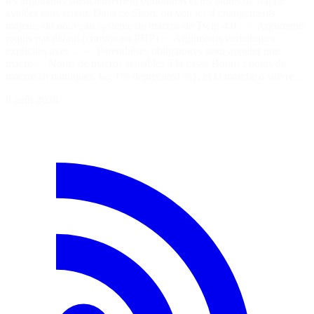
les arguments silencieusement optionnels et les fautes de frappe
avalées sans erreur. Dans ce Short, on voit les 4 changements
majeurs du nouveau système de macros de Twig 4.0 : ✅ Arguments
requis par défaut (comme en PHP) ✅ Arguments variadiques
explicites avec ... ✅ Parenthèses obligatoires pour appeler une
macro ✅ Noms de macros sensibles à la casse Bonus : noms de
macros dynamiques, tag {% deprecated %}, et la marche à suivre…
8 août 2026