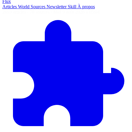
Flux
Articles
World
Sources
Newsletter
Skill
À propos
2693 articles
·
78 sources
·
MàJ 9 août 2026 à 05:04