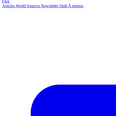
Flux
Articles
World
Sources
Newsletter
Skill
À propos
2693 articles
·
78 sources
·
MàJ 9 août 2026 à 05:04