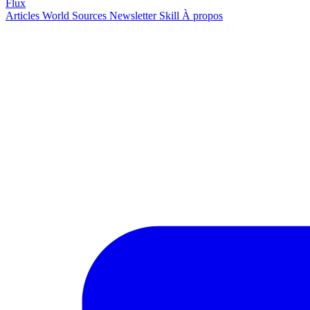
Flux
Articles
World
Sources
Newsletter
Skill
À propos
2675 articles
·
78 sources
·
MàJ 7 août 2026 à 05:40