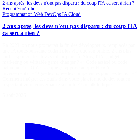
2 ans après, les devs n'ont pas disparu : du coup l'IA ca sert à rien ?
Récent
YouTube
Programmation
Web
DevOps
IA
Cloud
2 ans après, les devs n'ont pas disparu : du coup l'IA
ca sert à rien ?
En 2023, on nous promettait la fin des développeurs, remplacés par
une IA toute-puissante codant plus vite que son ombre. 2 ans plus
tard… spoiler : les devs sont toujours là. Alors, l’IA, gadget
marketing ou véritable game-changer ? ✅ Code assisté ou code
halluciné ? ✅ Qu’est-ce que ça apporte au quotidien (et
inversement) ? ✅ Quelles nouvelles compétences pour les techs ? ✅
Comment intégrer ces outils dans votre plateforme de dev tout en
respectant votre gouvernance sécurité ? Un talk ludique…
5 août 2026