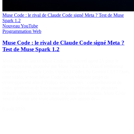
Muse Code : le rival de Claude Code signé Meta ? Test de Muse
Spark 1.2
Nouveau
YouTube
Programmation
Web
Muse Code : le rival de Claude Code signé Meta ?
Test de Muse Spark 1.2
Meta vient de lancer Muse Code, son nouvel agent IA pour le
développement, propulsé par Muse Spark 1.2. Peut-il réellement
concurrencer Claude Code, OpenAI Codex ou Gemini CLI ? Dans
cette vidéo, je teste Muse Code sur un véritable projet de
développement afin d’évaluer ses capacités : compréhension du
code, génération de fonctionnalités, modification de plusieurs
fichiers, utilisation du terminal et qualité des résultats. Muse Code
peut-il devenir une vraie alternative aux agents de…
6 août 2026