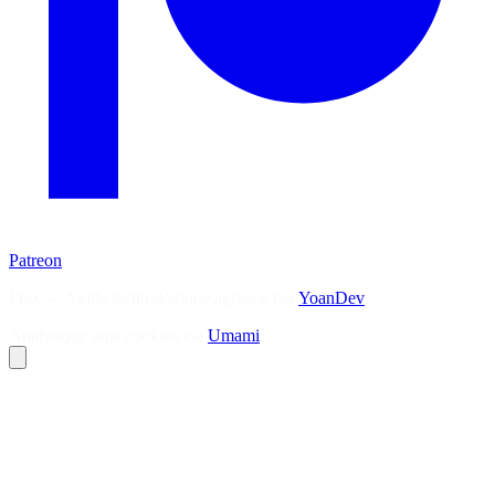
Patreon
Flux — Veille technologique agrégée par
YoanDev
Analytique sans cookies via
Umami