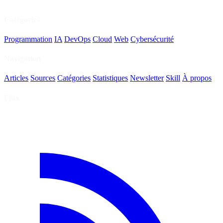
Catégories
Programmation
IA
DevOps
Cloud
Web
Cybersécurité
Navigation
Articles
Sources
Catégories
Statistiques
Newsletter
Skill
À propos
Flux