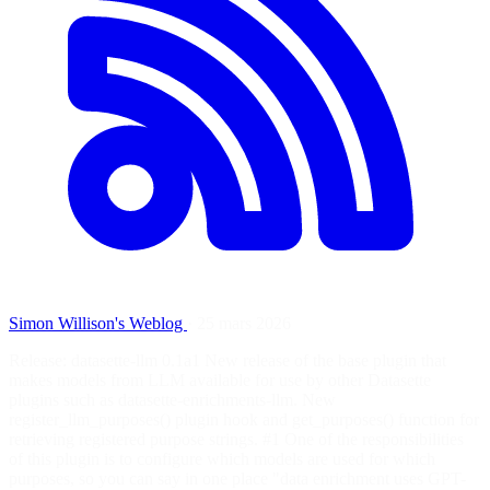
Simon Willison's Weblog
·
25 mars 2026
Release: datasette-llm 0.1a1 New release of the base plugin that
makes models from LLM available for use by other Datasette
plugins such as datasette-enrichments-llm. New
register_llm_purposes() plugin hook and get_purposes() function for
retrieving registered purpose strings. #1 One of the responsibilities
of this plugin is to configure which models are used for which
purposes, so you can say in one place "data enrichment uses GPT-