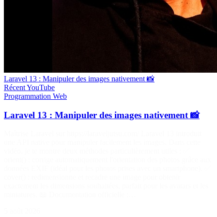
Laravel 13 : Manipuler des images nativement 📸
Récent
YouTube
Programmation
Web
Laravel 13 : Manipuler des images nativement 📸
Maîtrise Laravel sur https://laraveljutsu.com/ Laravel 13 introduit
une API native pour manipuler facilement les images. Dans cette
vidéo, je te montre deux méthodes particulièrement utiles : ✅
orient() : corrige automatiquement l'orientation des photos grâce aux
données EXIF (idéal pour les photos prises avec un smartphone). ✅
cover() : redimensionne et recadre une image pour obtenir
exactement les dimensions souhaitées, parfait pour les avatars et les
miniatures. 📖 Documentation officielle :…
5 août 2026