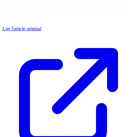
5.4-nano but SQL query assistance happens using Sonnet 4.6",…
Soutenez
Simon Willison's Weblog
en consultant la ressource
originale
Lire l'article original