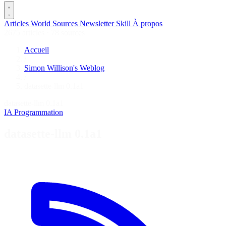
Articles
World
Sources
Newsletter
Skill
À propos
2675 articles
·
78 sources
Accueil
/
Simon Willison's Weblog
/
datasette-llm 0.1a1
datasette-llm 0.1a1
IA
Programmation
datasette-llm 0.1a1