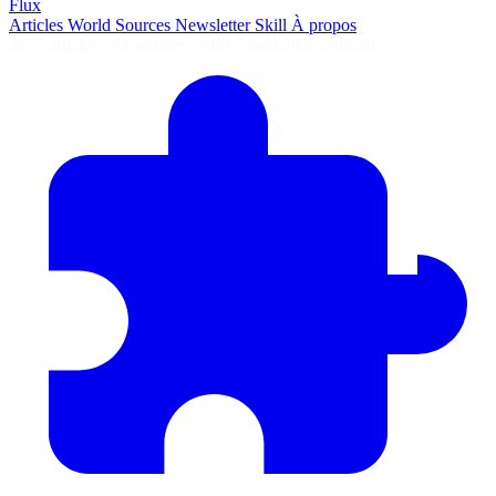
Flux
Articles
World
Sources
Newsletter
Skill
À propos
2675 articles
·
78 sources
·
MàJ 7 août 2026 à 05:40