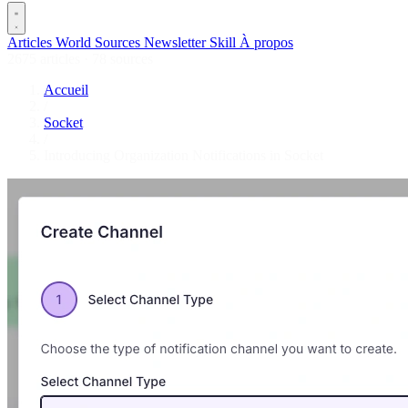
Articles
World
Sources
Newsletter
Skill
À propos
2675 articles
·
78 sources
Accueil
/
Socket
/
Introducing Organization Notifications in Socket