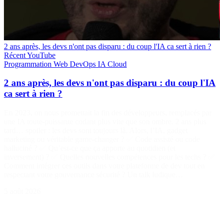
2 ans après, les devs n'ont pas disparu : du coup l'IA ca sert à rien ?
Récent
YouTube
Programmation
Web
DevOps
IA
Cloud
2 ans après, les devs n'ont pas disparu : du coup l'IA
ca sert à rien ?
En 2023, on nous promettait la fin des développeurs, remplacés par
une IA toute-puissante codant plus vite que son ombre. 2 ans plus
tard… spoiler : les devs sont toujours là. Alors, l’IA, gadget
marketing ou véritable game-changer ? ✅ Code assisté ou code
halluciné ? ✅ Qu’est-ce que ça apporte au quotidien (et
inversement) ? ✅ Quelles nouvelles compétences pour les techs ? ✅
Comment intégrer ces outils dans votre plateforme de dev tout en
respectant votre gouvernance sécurité ? Un talk ludique…
5 août 2026