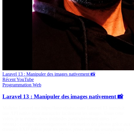
Laravel 13 : Manipuler des images nativement 📸
Récent
YouTube
Programmation
Web
Laravel 13 : Manipuler des images nativement 📸
Maîtrise Laravel sur https://laraveljutsu.com/ Laravel 13 introduit
une API native pour manipuler facilement les images. Dans cette
vidéo, je te montre deux méthodes particulièrement utiles : ✅
orient() : corrige automatiquement l'orientation des photos grâce aux
données EXIF (idéal pour les photos prises avec un smartphone). ✅