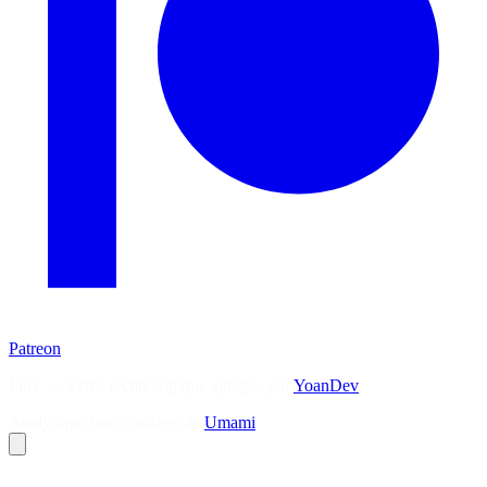
Patreon
Flux — Veille technologique agrégée par
YoanDev
Analytique sans cookies via
Umami