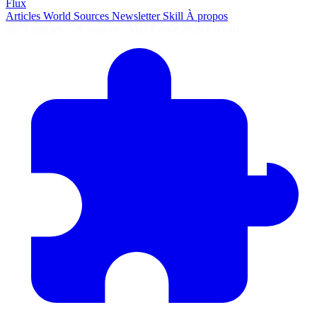
Flux
Articles
World
Sources
Newsletter
Skill
À propos
2675 articles
·
78 sources
·
MàJ 7 août 2026 à 05:40