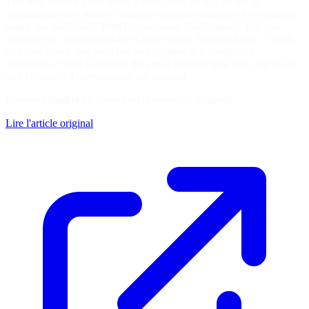
This new feature gives teams a direct way to stay on top of
organization alert activity without relying on someone to constantly
watch the dashboard. With Organization Notifications, you can
subscribe to organization-level alert events, filter the kinds of alerts
you care about, and send batched updates to a configured
destination. We're launching the email channel type first, and Slack
and Microsoft Teams support are planned…
Soutenez
Socket
en consultant la ressource originale
Lire l'article original