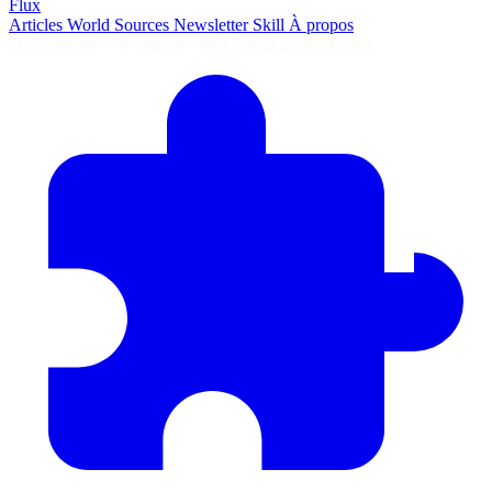
Flux
Articles
World
Sources
Newsletter
Skill
À propos
2675 articles
·
78 sources
·
MàJ 7 août 2026 à 05:40