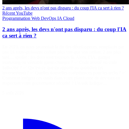
2 ans après, les devs n'ont pas disparu : du coup l'IA ca sert à rien ?
Récent
YouTube
Programmation
Web
DevOps
IA
Cloud
2 ans après, les devs n'ont pas disparu : du coup l'IA
ca sert à rien ?
En 2023, on nous promettait la fin des développeurs, remplacés par
une IA toute-puissante codant plus vite que son ombre. 2 ans plus
tard… spoiler : les devs sont toujours là. Alors, l’IA, gadget
marketing ou véritable game-changer ? ✅ Code assisté ou code
halluciné ? ✅ Qu’est-ce que ça apporte au quotidien (et
inversement) ? ✅ Quelles nouvelles compétences pour les techs ? ✅
Comment intégrer ces outils dans votre plateforme de dev tout en
respectant votre gouvernance sécurité ? Un talk ludique…
5 août 2026