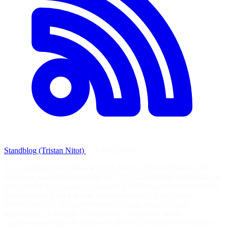
Standblog (Tristan Nitot)
·
14 avril 2026
Il y a quelques jours, dans le cadre de la conférence Duck Conf’,
organisée par mon employeur, OCTO, où Decathlon, par la voix de
son global CTO, a annoncé déployé EROOM auprès de leur 2000
développeurs. Cela a donné plusieurs articles : CIO-Online :
Développement : Decathlon dans la course au numérique
responsable ; LeMagIT.fr : Green IT : Decathlon fait de
l’optimisation logicielle un sport collectif Le Monde Informatique :