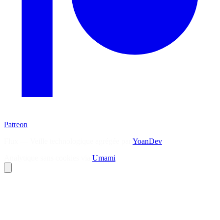
Patreon
Flux — Veille technologique agrégée par
YoanDev
Analytique sans cookies via
Umami