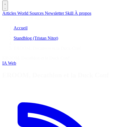
Articles
World
Sources
Newsletter
Skill
À propos
2675 articles
·
78 sources
Accueil
/
Standblog (Tristan Nitot)
/
EROOM, Decathlon et la Duck Conf
EROOM, Decathlon et la Duck Conf
IA
Web
EROOM, Decathlon et la Duck Conf