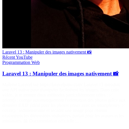
Laravel 13 : Manipuler des images nativement 📸
Récent
YouTube
Programmation
Web
Laravel 13 : Manipuler des images nativement 📸
Maîtrise Laravel sur https://laraveljutsu.com/ Laravel 13 introduit
une API native pour manipuler facilement les images. Dans cette
vidéo, je te montre deux méthodes particulièrement utiles : ✅
orient() : corrige automatiquement l'orientation des photos grâce aux
données EXIF (idéal pour les photos prises avec un smartphone). ✅
cover() : redimensionne et recadre une image pour obtenir
exactement les dimensions souhaitées, parfait pour les avatars et les
miniatures. 📖 Documentation officielle :…