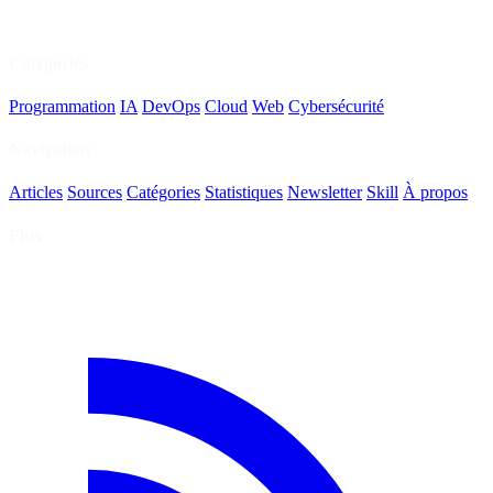
Catégories
Programmation
IA
DevOps
Cloud
Web
Cybersécurité
Navigation
Articles
Sources
Catégories
Statistiques
Newsletter
Skill
À propos
Flux