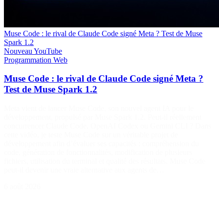
Muse Code : le rival de Claude Code signé Meta ? Test de Muse
Spark 1.2
Nouveau
YouTube
Programmation
Web
Muse Code : le rival de Claude Code signé Meta ?
Test de Muse Spark 1.2
Meta vient de lancer Muse Code, son nouvel agent IA pour le
développement, propulsé par Muse Spark 1.2. Peut-il réellement
concurrencer Claude Code, OpenAI Codex ou Gemini CLI ? Dans
cette vidéo, je teste Muse Code sur un véritable projet de
développement afin d’évaluer ses capacités : compréhension du
code, génération de fonctionnalités, modification de plusieurs
fichiers, utilisation du terminal et qualité des résultats. Muse Code
peut-il devenir une vraie alternative aux agents de…
6 août 2026