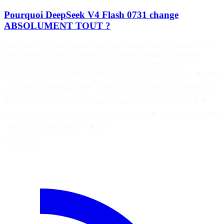
Pourquoi DeepSeek V4 Flash 0731 change
ABSOLUMENT TOUT ?
DeepSeek V4 Flash vient de faire un énorme bond en avant sur les
benchmarks dédiés aux agents IA. Coding, terminal, utilisation
d’outils… les performances progressent fortement, tout en
conservant un prix extrêmement bas. 📌 Retrouvez moi sur : ▶️ Mon
site : https://pentiminax.fr ▶️ Twitter : https://twitter.com/Pentiminax
★ Les meilleures formations pour apprendre à programmer ★ ▶️
Apprendre le C# : http://bit.ly/csharp-course-fr ▶️ Apprendre le PHP
: http://bit.ly/php-course-fr ★ Les…
7 août 2026