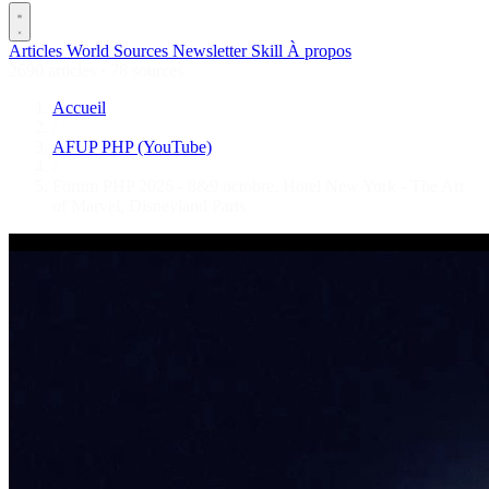
Articles
World
Sources
Newsletter
Skill
À propos
2690 articles
·
78 sources
Accueil
/
AFUP PHP (YouTube)
/
Forum PHP 2026 - 8&9 octobre, Hotel New York - The Art
of Marvel, Disneyland Paris