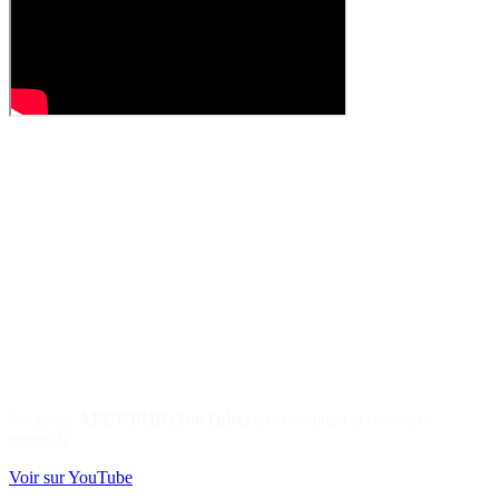
Soutenez
AFUP PHP (YouTube)
en consultant la ressource
originale
Voir sur YouTube