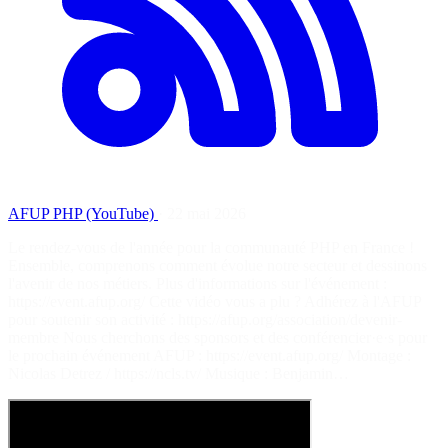
AFUP PHP (YouTube)
·
22 mai 2026
Le rendez-vous de l'année pour la communauté PHP en France !
Ensemble, comprenons comment évolue notre secteur et dessinons
l'avenir de nos métiers. Plus d'informations sur l'événement :
https://event.afup.org/ Cette vidéo vous a plu ? Adhérez à l'AFUP
pour soutenir son activité : https://afup.org/association/devenir-
membre Nous cherchons des sponsors et des conférencier·e·s pour
le prochain événement AFUP : https://event.afup.org/ Montage :
Nicolas Detrez / https://ncls.tv/ Musique : Benjamin…