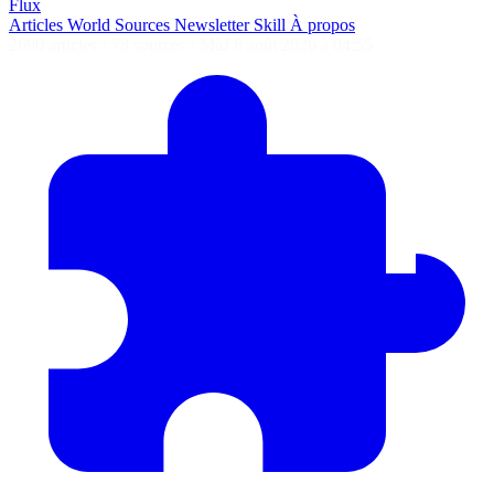
Flux
Articles
World
Sources
Newsletter
Skill
À propos
2690 articles
·
78 sources
·
MàJ 8 août 2026 à 04:55