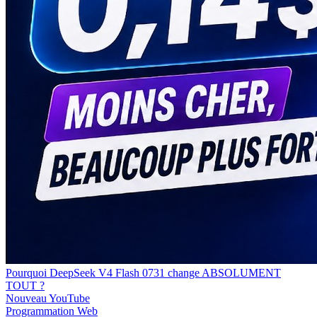
Pourquoi DeepSeek V4 Flash 0731 change ABSOLUMENT
TOUT ?
Nouveau
YouTube
Programmation
Web