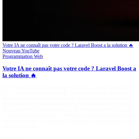
Votre IA ne connaît pas votre code ? Laravel Boost a la solution 🔥
Nouveau
YouTube
Programmation
Web
Votre IA ne connaît pas votre code ? Laravel Boost a
la solution 🔥
Soyez présent pour le lancement de ma série "Laravel augmenté par
l'IA" ! https://laraveljutsu.com 🤖 Comment faire pour qu’une IA
écrive du code Laravel qui ressemble vraiment à votre application ?
Dans cette vidéo, je découvre le skill infer-conventions de Laravel
Boost, un outil qui permet à vos agents IA de comprendre les vraies
conventions de votre projet. L’objectif n’est pas d’imposer des règles
génériques ou des "best practices" théoriques, mais d’analyser votre
code existant pour…
7 août 2026