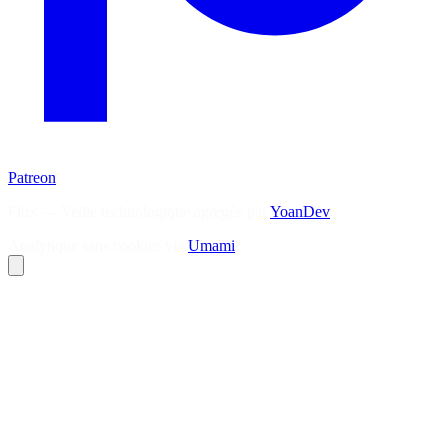
Patreon
Flux — Veille technologique agrégée par
YoanDev
Analytique sans cookies via
Umami