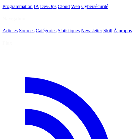
Programmation
IA
DevOps
Cloud
Web
Cybersécurité
Navigation
Articles
Sources
Catégories
Statistiques
Newsletter
Skill
À propos
Flux