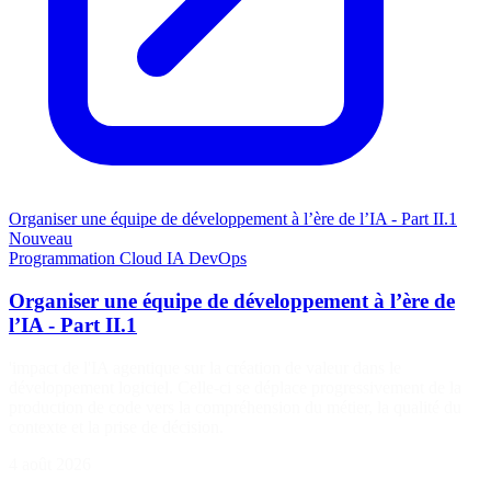
Organiser une équipe de développement à l’ère de l’IA - Part II.1
Nouveau
Programmation
Cloud
IA
DevOps
Organiser une équipe de développement à l’ère de
l’IA - Part II.1
'impact de l'IA agentique sur la création de valeur dans le
développement logiciel. Celle-ci se déplace progressivement de la
production de code vers la compréhension du métier, la qualité du
contexte et la prise de décision.
4 août 2026