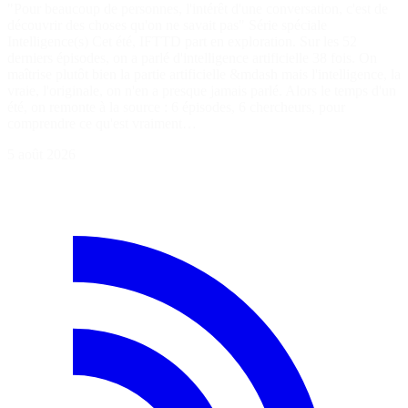
"Pour beaucoup de personnes, l'intérêt d'une conversation, c'est de
découvrir des choses qu'on ne savait pas" Série spéciale
Intelligence(s) Cet été, IFTTD part en exploration. Sur les 52
derniers épisodes, on a parlé d'intelligence artificielle 38 fois. On
maîtrise plutôt bien la partie artificielle &mdash mais l'intelligence, la
vraie, l'originale, on n'en a presque jamais parlé. Alors le temps d'un
été, on remonte à la source : 6 épisodes, 6 chercheurs, pour
comprendre ce qu'est vraiment…
5 août 2026