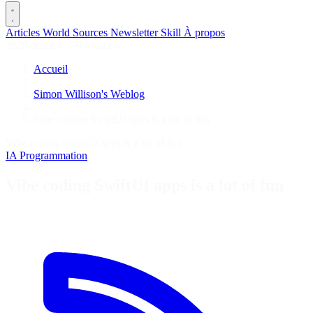
Articles
World
Sources
Newsletter
Skill
À propos
2628 articles
·
78 sources
Accueil
/
Simon Willison's Weblog
/
Vibe coding SwiftUI apps is a lot of fun
Vibe coding SwiftUI apps is a lot of fun
IA
Programmation
Vibe coding SwiftUI apps is a lot of fun