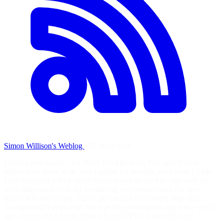
Simon Willison's Weblog
·
27 mars 2026
I have a new laptop - a 128GB M5 MacBook Pro, which early
impressions show to be very capable for running good local LLMs.
I got frustrated with Activity Monitor and decided to vibe code up
some alternative tools for monitoring performance and I'm very
happy with the results. This is my second experiment with vibe
coding macOS apps - the first was this presentation app a few weeks
ago. It turns out Claude Opus 4.6 and GPT-5.4 are both very