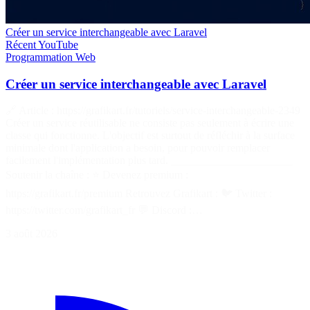
Créer un service interchangeable avec Laravel
Récent
YouTube
Programmation
Web
Créer un service interchangeable avec Laravel
🔗 Article : https://grafikart.fr/tutoriels/service-interchangeable-2349
Créer un service réutilisable ne consiste pas seulement à écrire une
classe qui fonctionne. L'objectif est surtout de réfléchir à la surface
minimale dont l'application a besoin, pour pouvoir remplacer
facilement l'implémentation plus tard. ______________________
Soutenir la chaîne : ⭐ Devenez premium :
https://grafikart.fr/premium Retrouvez Grafikart : 🐦 Twitter :
https://twitter.com/grafikart_fr 💬 Discord :…
3 août 2026