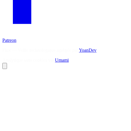
Patreon
Flux — Veille technologique agrégée par
YoanDev
Analytique sans cookies via
Umami