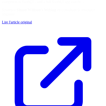
competent at SwiftUI - and a full SwiftUI app can fit…
Soutenez
Simon Willison's Weblog
en consultant la ressource
originale
Lire l'article original