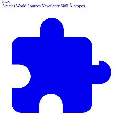
Flux
Articles
World
Sources
Newsletter
Skill
À propos
2628 articles
·
78 sources
·
MàJ 5 août 2026 à 06:28